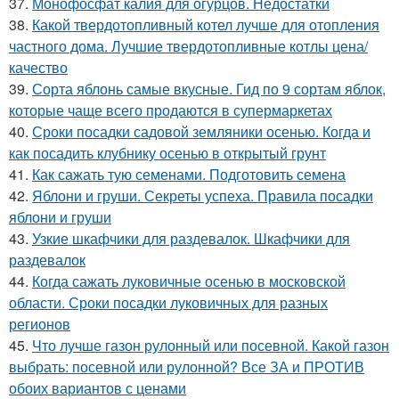
37.
Монофосфат калия для огурцов. Недостатки
38.
Какой твердотопливный котел лучше для отопления
частного дома. Лучшие твердотопливные котлы цена/
качество
39.
Сорта яблонь самые вкусные. Гид по 9 сортам яблок,
которые чаще всего продаются в супермаркетах
40.
Сроки посадки садовой земляники осенью. Когда и
как посадить клубнику осенью в открытый грунт
41.
Как сажать тую семенами. Подготовить семена
42.
Яблони и груши. Секреты успеха. Правила посадки
яблони и груши
43.
Узкие шкафчики для раздевалок. Шкафчики для
раздевалок
44.
Когда сажать луковичные осенью в московской
области. Сроки посадки луковичных для разных
регионов
45.
Что лучше газон рулонный или посевной. Какой газон
выбрать: посевной или рулонной? Все ЗА и ПРОТИВ
обоих вариантов с ценами