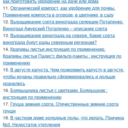
как приготовить удобрение на даче или дома
11.
Органический компост, как удобрение для почвы.
Применение компоста в огороде, в цветнике, в саду
12.
Выращивание сорта винограда селекции Потапенко.
Виноград Амурский Потапенко – описание сорта
13.
Выращивание винограда на севере. Какие сорта
винограда будут рады северным регионам?
14.
Крапивы листья инструкция по применению.
Крапивы листья Падис'с фильтр-пакеты : инструкция по
применению
15.
В августе капуста. Чем подкормить капусту в августе,
чтобы кочаны правильно сформировались и дольше
хранились
16.
Боярышника листья с цветками. Боярышник :
инструкция по применению
17.
Груша зимние сорта. Отечественные зимние сорта
груши
18.
В частном доме холодные полы, что делать. Причина
№3. Недостаток утепления