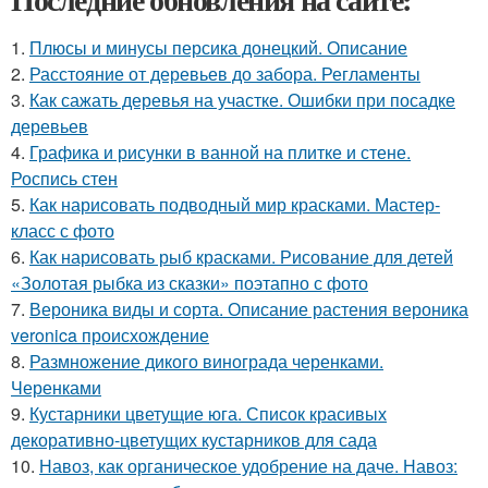
1.
Плюсы и минусы персика донецкий. Описание
2.
Расстояние от деревьев до забора. Регламенты
3.
Как сажать деревья на участке. Ошибки при посадке
деревьев
4.
Графика и рисунки в ванной на плитке и стене.
Роспись стен
5.
Как нарисовать подводный мир красками. Мастер-
класс с фото
6.
Как нарисовать рыб красками. Рисование для детей
«Золотая рыбка из сказки» поэтапно с фото
7.
Вероника виды и сорта. Описание растения вероника
veronica происхождение
8.
Размножение дикого винограда черенками.
Черенками
9.
Кустарники цветущие юга. Список красивых
декоративно-цветущих кустарников для сада
10.
Навоз, как органическое удобрение на даче. Навоз: