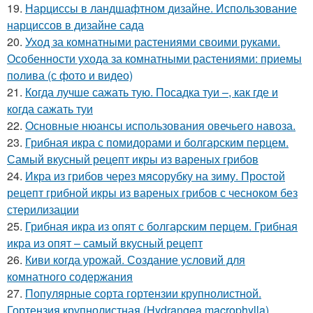
19.
Нарциссы в ландшафтном дизайне. Использование
нарциссов в дизайне сада
20.
Уход за комнатными растениями своими руками.
Особенности ухода за комнатными растениями: приемы
полива (с фото и видео)
21.
Когда лучше сажать тую. Посадка туи –, как где и
когда сажать туи
22.
Основные нюансы использования овечьего навоза.
23.
Грибная икра с помидорами и болгарским перцем.
Самый вкусный рецепт икры из вареных грибов
24.
Икра из грибов через мясорубку на зиму. Простой
рецепт грибной икры из вареных грибов с чесноком без
стерилизации
25.
Грибная икра из опят с болгарским перцем. Грибная
икра из опят – самый вкусный рецепт
26.
Киви когда урожай. Создание условий для
комнатного содержания
27.
Популярные сорта гортензии крупнолистной.
Гортензия крупнолистная (Hydrangea macrophylla)