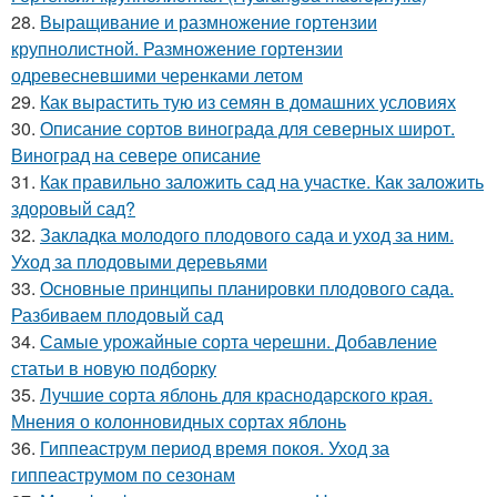
28.
Выращивание и размножение гортензии
крупнолистной. Размножение гортензии
одревесневшими черенками летом
29.
Как вырастить тую из семян в домашних условиях
30.
Описание сортов винограда для северных широт.
Виноград на севере описание
31.
Как правильно заложить сад на участке. Как заложить
здоровый сад?
32.
Закладка молодого плодового сада и уход за ним.
Уход за плодовыми деревьями
33.
Основные принципы планировки плодового сада.
Разбиваем плодовый сад
34.
Самые урожайные сорта черешни. Добавление
статьи в новую подборку
35.
Лучшие сорта яблонь для краснодарского края.
Мнения о колонновидных сортах яблонь
36.
Гиппеаструм период время покоя. Уход за
гиппеаструмом по сезонам