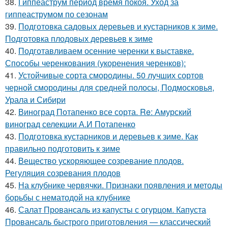
38.
Гиппеаструм период время покоя. Уход за
гиппеаструмом по сезонам
39.
Подготовка садовых деревьев и кустарников к зиме.
Подготовка плодовых деревьев к зиме
40.
Подготавливаем осенние черенки к выставке.
Способы черенкования (укоренения черенков):
41.
Устойчивые сорта смородины. 50 лучших сортов
черной смородины для средней полосы, Подмосковья,
Урала и Сибири
42.
Виноград Потапенко все сорта. Re: Амурский
виноград селекции А.И Потапенко
43.
Подготовка кустарников и деревьев к зиме. Как
правильно подготовить к зиме
44.
Вещество ускоряющее созревание плодов.
Регуляция созревания плодов
45.
На клубнике червячки. Признаки появления и методы
борьбы с нематодой на клубнике
46.
Салат Провансаль из капусты с огурцом. Капуста
Провансаль быстрого приготовления — классический