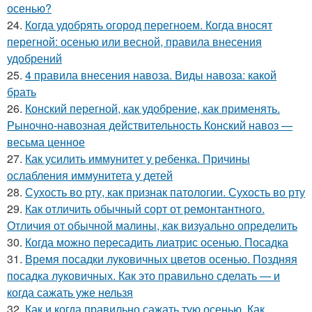
осенью?
24.
Когда удобрять огород перегноем. Когда вносят
перегной: осенью или весной, правила внесения
удобрений
25.
4 правила внесения навоза. Виды навоза: какой
брать
26.
Конский перегной, как удобрение, как применять.
Рыночно-навозная действительность Конский навоз —
весьма ценное
27.
Как усилить иммунитет у ребенка. Причины
ослабления иммунитета у детей
28.
Сухость во рту, как признак патологии. Сухость во рту
29.
Как отличить обычный сорт от ремонтантного.
Отличия от обычной малины, как визуально определить
30.
Когда можно пересадить лиатрис осенью. Посадка
31.
Время посадки луковичных цветов осенью. Поздняя
посадка луковичных. Как это правильно сделать — и
когда сажать уже нельзя
32.
Как и когда правильно сажать тую осенью. Как