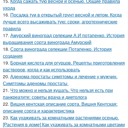
15.
Когда сажать тую весной и осенью. Общие правила
ухода
16.
Посадка туи в открытый грунт весной и летом. Когда
лучше всего высаживать тую: сроки, агротехнические
правила
17.
Амурский виноград селекции А.И потапенко. История
выращивания сорта винограда Амурский
18.
Сорта винограда селекции Потапенко. История
создания
19.
Борная кислота для огурцов. Рецепты приготовления
растворов, когда и как использовать
20.
Аденома простаты симптомы и лечение у мужчин.
Симптомы аденомы простаты
21.
Что можно и нельзя кушать. Что нельзя есть при
панкреатите: советы врача и диетолога
22.
Вишня кентская описание сорта. Вишня Кентская:
описание сорта и характеристика
23.
Как ухаживать за комнатными растениями осенью.
[Растения в доме] Как ухаживать за комнатными цветами