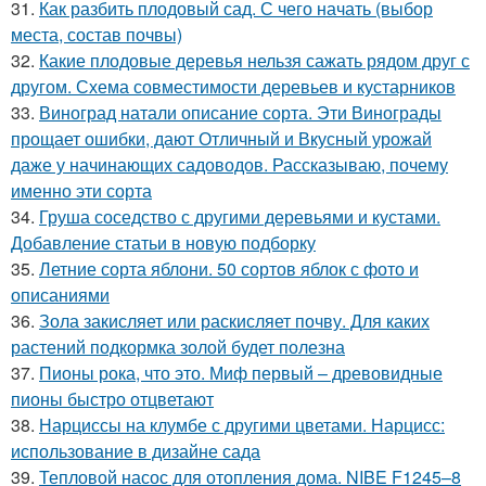
31.
Как разбить плодовый сад. С чего начать (выбор
места, состав почвы)
32.
Какие плодовые деревья нельзя сажать рядом друг с
другом. Схема совместимости деревьев и кустарников
33.
Виноград натали описание сорта. Эти Винограды
прощает ошибки, дают Отличный и Вкусный урожай
даже у начинающих садоводов. Рассказываю, почему
именно эти сорта
34.
Груша соседство с другими деревьями и кустами.
Добавление статьи в новую подборку
35.
Летние сорта яблони. 50 сортов яблок с фото и
описаниями
36.
Зола закисляет или раскисляет почву. Для каких
растений подкормка золой будет полезна
37.
Пионы рока, что это. Миф первый – древовидные
пионы быстро отцветают
38.
Нарциссы на клумбе с другими цветами. Нарцисс:
использование в дизайне сада
39.
Тепловой насос для отопления дома. NIBE F1245–8