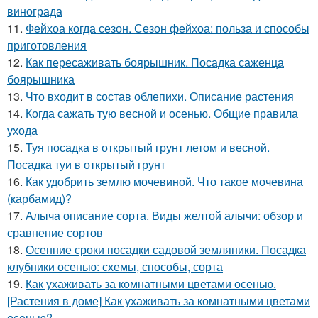
винограда
11.
Фейхоа когда сезон. Сезон фейхоа: польза и способы
приготовления
12.
Как пересаживать боярышник. Посадка саженца
боярышника
13.
Что входит в состав облепихи. Описание растения
14.
Когда сажать тую весной и осенью. Общие правила
ухода
15.
Туя посадка в открытый грунт летом и весной.
Посадка туи в открытый грунт
16.
Как удобрить землю мочевиной. Что такое мочевина
(карбамид)?
17.
Алыча описание сорта. Виды желтой алычи: обзор и
сравнение сортов
18.
Осенние сроки посадки садовой земляники. Посадка
клубники осенью: схемы, способы, сорта
19.
Как ухаживать за комнатными цветами осенью.
[Растения в доме] Как ухаживать за комнатными цветами
осенью?