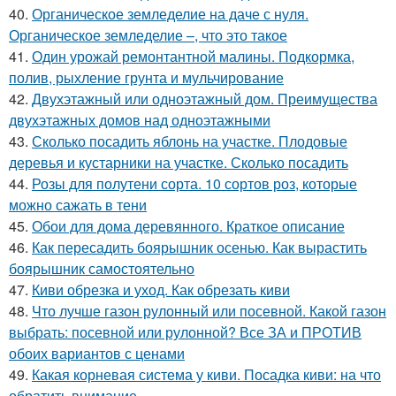
40.
Органическое земледелие на даче с нуля.
Органическое земледелие –, что это такое
41.
Один урожай ремонтантной малины. Подкормка,
полив, рыхление грунта и мульчирование
42.
Двухэтажный или одноэтажный дом. Преимущества
двухэтажных домов над одноэтажными
43.
Сколько посадить яблонь на участке. Плодовые
деревья и кустарники на участке. Сколько посадить
44.
Розы для полутени сорта. 10 сортов роз, которые
можно сажать в тени
45.
Обои для дома деревянного. Краткое описание
46.
Как пересадить боярышник осенью. Как вырастить
боярышник самостоятельно
47.
Киви обрезка и уход. Как обрезать киви
48.
Что лучше газон рулонный или посевной. Какой газон
выбрать: посевной или рулонной? Все ЗА и ПРОТИВ
обоих вариантов с ценами
49.
Какая корневая система у киви. Посадка киви: на что
обратить внимание