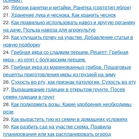
20.
Яблони ранетки и китайки. Ранетка (сортотип яблок)
21.
Хранение лука и чеснока. Как хранить чеснок
22.
Как правильно использовать навоз и другую органику
на даче. Польза навоза для агрокультур
23.
Как улучшить почву на участке. Добавление статьи в
новую подборку
24.
Грибная икра со сладким перцем. Рецепт: Грибная
икра - из опят с болгарским перцем.
25.
Грибная икра из маринованных грибов. Пошаговые
рецепты приготовления икры из груздей на зиму
26.
Сухость во рту, как признак патологии. Сухость во рту
27.
Выращивание годеции в открытом грунте. Посев
семян годеции в грунт
28.
Как подкормить розы. Какие удобрения необходимы
розе
29.
Как вырастить тую из семян в домашних условиях
30.
Как разбить сад на участке схема. Правила
планирования или как распланировать огород