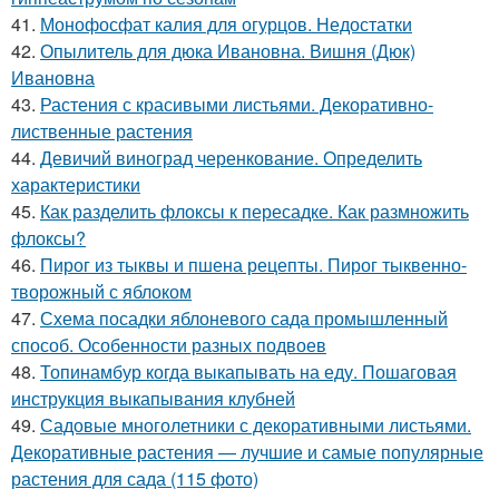
41.
Монофосфат калия для огурцов. Недостатки
42.
Опылитель для дюка Ивановна. Вишня (Дюк)
Ивановна
43.
Растения с красивыми листьями. Декоративно-
лиственные растения
44.
Девичий виноград черенкование. Определить
характеристики
45.
Как разделить флоксы к пересадке. Как размножить
флоксы?
46.
Пирог из тыквы и пшена рецепты. Пирог тыквенно-
творожный с яблоком
47.
Схема посадки яблоневого сада промышленный
способ. Особенности разных подвоев
48.
Топинамбур когда выкапывать на еду. Пошаговая
инструкция выкапывания клубней
49.
Садовые многолетники с декоративными листьями.
Декоративные растения — лучшие и самые популярные
растения для сада (115 фото)