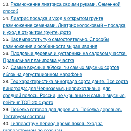
33.
Размножение лиатриса своими руками. Семенной
способ
34.
Лиатрис посадка и уход в открытом грунте
размножение семенами. Лиатрис колосковый – посадка
и уход в открытом грунте, фото
35.
Как вырастить тую самостоятельно. Способы
размножения и особенности выращивания
36.
Плодовые деревья и кустарники на садовом участке.
Правильная планировка участка
37.
Самые вкусные яблоки. 10 самых вкусных сортов
яблок на дегустационном марафоне
38.
Тех характеристика винограда сорта данге. Все сорта
винограда: для Черноземья, неприхотливые, для
средней полосы России, не укрывные и самые вкусные,
рейтинг ТОП-20 с фото
39.
Побелка готовая для деревьев. Побелка деревьев.
Тестируем составы
40.
Гиппеаструм период время покоя. Уход за
гиппеаструмом по сезонам