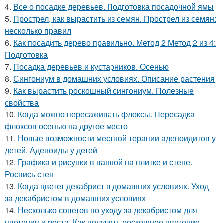
4.
Все о посадке деревьев. Подготовка посадочной ямы
5.
Прострел, как вырастить из семян. Прострел из семян:
несколько правил
6.
Как посадить дерево правильно. Метод 2 Метод 2 из 4:
Подготовка
7.
Посадка деревьев и кустарников. Осенью
8.
Сингониум в домашних условиях. Описание растения
9.
Как вырастить роскошный сингониум. Полезные
свойства
10.
Когда можно пересаживать флоксы. Пересадка
флоксов осенью на другое место
11.
Новые возможности местной терапии аденоидитов у
детей. Аденоиды у детей
12.
Графика и рисунки в ванной на плитке и стене.
Роспись стен
13.
Когда цветет декабрист в домашних условиях. Уход
за декабристом в домашних условиях
14.
Несколько советов по уходу за декабристом для
цветения и роста. Как получить роскошное цветение