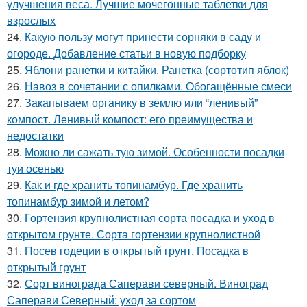
улучшения веса. Лучшие мочегонные таблетки для
взрослых
24.
Какую пользу могут принести сорняки в саду и
огороде. Добавление статьи в новую подборку
25.
Яблони ранетки и китайки. Ранетка (сортотип яблок)
26.
Навоз в сочетании с опилками. Обогащённые смеси
27.
Закапываем органику в землю или “ленивый”
компост. Ленивый компост: его преимущества и
недостатки
28.
Можно ли сажать тую зимой. Особенности посадки
туи осенью
29.
Как и где хранить топинамбур. Где хранить
топинамбур зимой и летом?
30.
Гортензия крупнолистная сорта посадка и уход в
открытом грунте. Сорта гортензии крупнолистной
31.
Посев годеции в открытый грунт. Посадка в
открытый грунт
32.
Сорт винограда Саперави северный. Виноград
Саперави Северный: уход за сортом