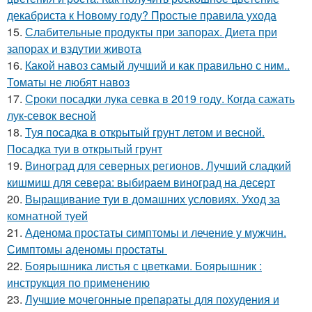
декабриста к Новому году? Простые правила ухода
15.
Слабительные продукты при запорах. Диета при
запорах и вздутии живота
16.
Какой навоз самый лучший и как правильно с ним..
Томаты не любят навоз
17.
Сроки посадки лука севка в 2019 году. Когда сажать
лук-севок весной
18.
Туя посадка в открытый грунт летом и весной.
Посадка туи в открытый грунт
19.
Виноград для северных регионов. Лучший сладкий
кишмиш для севера: выбираем виноград на десерт
20.
Выращивание туи в домашних условиях. Уход за
комнатной туей
21.
Аденома простаты симптомы и лечение у мужчин.
Симптомы аденомы простаты
22.
Боярышника листья с цветками. Боярышник :
инструкция по применению
23.
Лучшие мочегонные препараты для похудения и