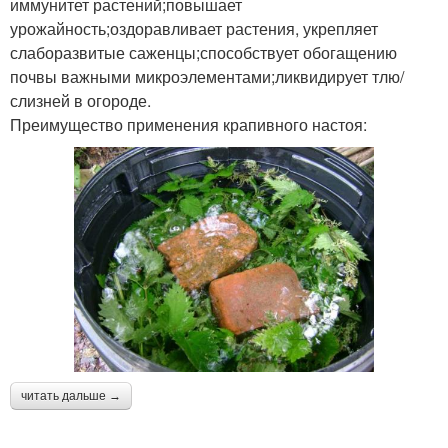
иммунитет растений;повышает
урожайность;оздоравливает растения, укрепляет
слаборазвитые саженцы;способствует обогащению
почвы важными микроэлементами;ликвидирует тлю/
слизней в огороде.
Преимущество применения крапивного настоя:
читать дальше →