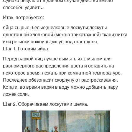
Однако результат в данном случае действительно
способен удивить.
Итак, потребуется:
яйца сырые, белые;шелковые лоскуты;лоскуты
однотонной хлопковой (можно трикотажной) ткани;нитки
или резинки;ножницы;уксус;вода;кастрюля.
Шаг 1. Готовим яйца.
Перед варкой яиц лучше вымыть их с мылом для
равномерного распределения цвета и оставить на
некоторое время лежать при комнатной температуре.
Последнее обезопасит скорлупу от растрескивания.
Кстати, во время варки в воду можно добавить пару
ложек соли.
Шаг 2. Оборачиваем лоскутами шелка.