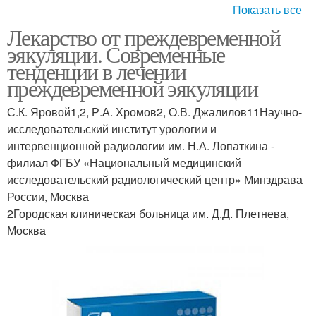
Показать все
Таблетки от
Лекарство от преждевременной
Семяизвержения в
преждевременного
эякуляции. Современные
аптеках
семяизвержения
тенденции в лечении
преждевременной эякуляции
Нормотимические
Нейролептические
С.К. Яровой1,2, Р.А. Хромов2, О.В. Джалилов11Научно-
средства
средства
исследовательский институт урологии и
интервенционной радиологии им. Н.А. Лопаткина -
филиал ФГБУ «Национальный медицинский
исследовательский радиологический центр» Минздрава
Нейрометаболические
Преждевременная
России, Москва
средства
эвакуация
2Городская клиническая больница им. Д.Д. Плетнева,
Москва
Народные средства