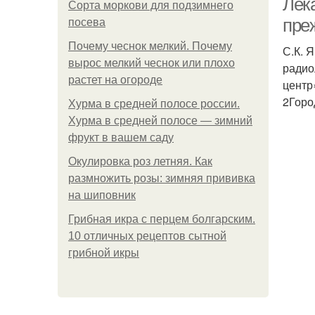
Лек
Сорта моркови для подзимнего
пре
посева
Почему чеснок мелкий. Почему
С.К. 
вырос мелкий чеснок или плохо
радио
растет на огороде
центр
2Горо
Хурма в средней полосе россии.
Хурма в средней полосе — зимний
фрукт в вашем саду
Окулировка роз летняя. Как
размножить розы: зимняя прививка
на шиповник
Грибная икра с перцем болгарским.
10 отличных рецептов сытной
грибной икры