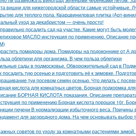
но ли размножать виноград зелеными черенками летом. За
та вишни для нижегородской области самые устойчивые. 
рытие для теплого пола. Кварцвиниловая плитка (Арт-винил
альный уход за декабристом — очень просто!
 правильно посадить сад на участке. Какие могут быть мод
епиховое МАСЛО инструкция по применению. Описание
M)
растить помидоры дома. Помидоры на подоконнике от А д
льза облепихи для организма. В чем польза облепихи
ильные сады в подмосковье. Обворожительный сад в Подмо
к посадить тую осенью и подготовить её к зимовке. Подготов
ращивание туи посевом семян осенью. Что делать с посе
рная кислота для комнатных цветов. Борная подкормка для
исание БОРНАЯ КИСЛОТА показания. Описание препара
струкция по применению Борная кислота порошок 10г. Борн
нкции печени В нормализации избыточного веса. Причины 
ндамент для загородного дома. На чем основывать выбор т
важных советов по уходу за комнатными растениями зимой