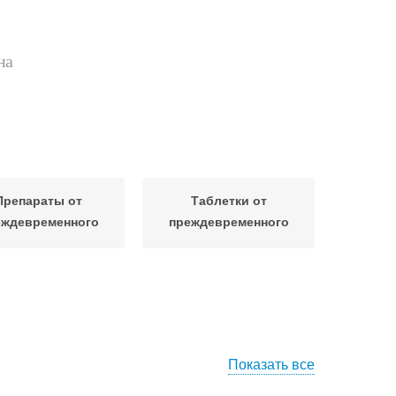
на
Препараты от
Таблетки от
еждевременного
преждевременного
емяизвержения
семяизвержения
Показать все