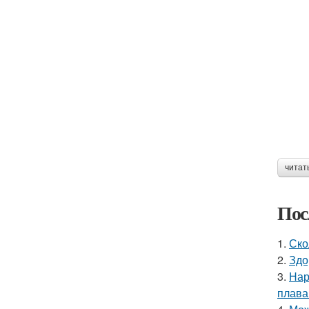
читат
Пос
1.
Ско
2.
Здо
3.
Нар
плава