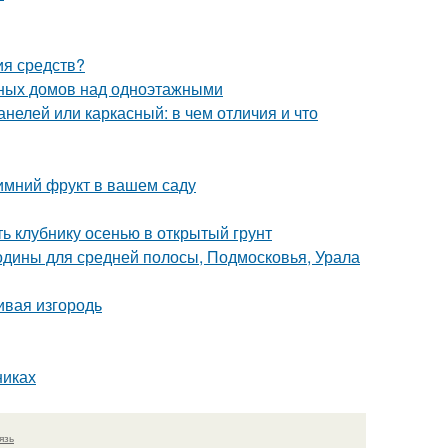
ия средств?
ных домов над одноэтажными
нелей или каркасный: в чем отличия и что
имний фрукт в вашем саду
ть клубнику осенью в открытый грунт
одины для средней полосы, Подмосковья, Урала
ивая изгородь
никах
язь