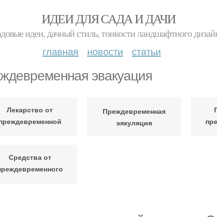
ИДЕИ ДЛЯ САДА И ДАЧИ
адовые идеи, дачный стиль, тонкости ландшафтного дизай
главная
новости
статьи
ждевременная эвакуация
Лекарство от
Преждевременная
преждевременной
пр
эякуляция
эякуляции
с
Средства от
преждевременного
семяизвержения