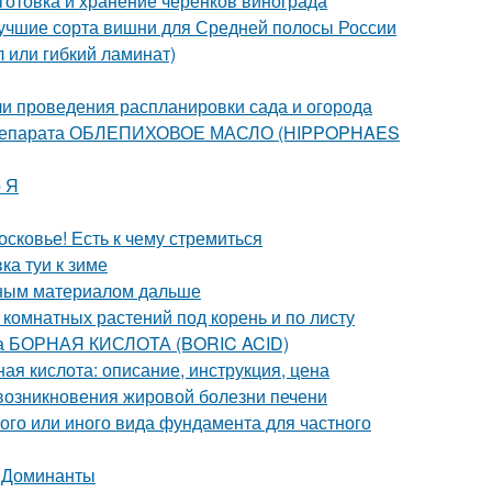
готовка и хранение черенков винограда
Лучшие сорта вишни для Средней полосы России
 или гибкий ламинат)
ели проведения распланировки сада и огорода
 препарата ОБЛЕПИХОВОЕ МАСЛО (HIPPOPHAES
о Я
сковье! Есть к чему стремиться
ка туи к зиме
вным материалом дальше
 комнатных растений под корень и по листу
та БОРНАЯ КИСЛОТА (BORIC ACID)
ая кислота: описание, инструкция, цена
возникновения жировой болезни печени
ого или иного вида фундамента для частного
. Доминанты