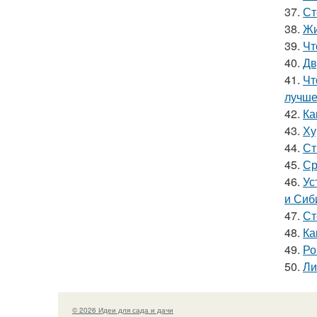
37.
Ст
38.
Жи
39.
Чт
40.
Дв
41.
Чт
лучш
42.
Ка
43.
Ху
44.
Ст
45.
Ср
46.
Ус
и Сиб
47.
Ст
48.
Ка
49.
Ро
50.
Ли
© 2026 Идеи для сада и дачи