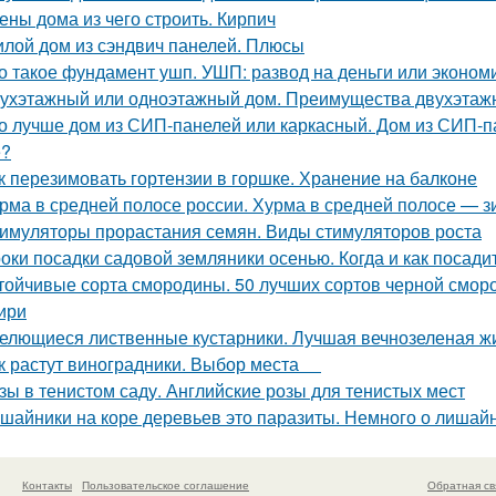
ены дома из чего строить. Кирпич
лой дом из сэндвич панелей. Плюсы
о такое фундамент ушп. УШП: развод на деньги или эконом
ухэтажный или одноэтажный дом. Преимущества двухэтаж
о лучше дом из СИП-панелей или каркасный. Дом из СИП-па
е?
к перезимовать гортензии в горшке. Хранение на балконе
рма в средней полосе россии. Хурма в средней полосе — з
имуляторы прорастания семян. Виды стимуляторов роста
оки посадки садовой земляники осенью. Когда и как посади
тойчивые сорта смородины. 50 лучших сортов черной смор
ири
елющиеся лиственные кустарники. Лучшая вечнозеленая ж
к растут виноградники. Выбор места
зы в тенистом саду. Английские розы для тенистых мест
шайники на коре деревьев это паразиты. Немного о лишай
Контакты
Пользовательское соглашение
Обратная св