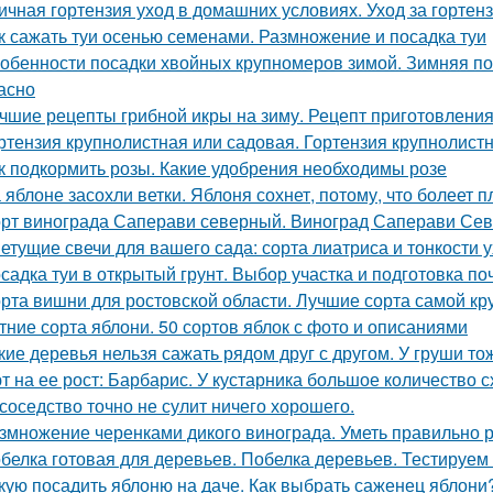
ичная гортензия уход в домашних условиях. Уход за горте
к сажать туи осенью семенами. Размножение и посадка туи
обенности посадки хвойных крупномеров зимой. Зимняя по
асно
чшие рецепты грибной икры на зиму. Рецепт приготовления 
ртензия крупнолистная или садовая. Гортензия крупнолист
к подкормить розы. Какие удобрения необходимы розе
 яблоне засохли ветки. Яблоня сохнет, потому, что болеет 
рт винограда Саперави северный. Виноград Саперави Севе
етущие свечи для вашего сада: сорта лиатриса и тонкости 
садка туи в открытый грунт. Выбор участка и подготовка п
рта вишни для ростовской области. Лучшие сорта самой к
тние сорта яблони. 50 сортов яблок с фото и описаниями
кие деревья нельзя сажать рядом друг с другом. У груши то
т на ее рост: Барбарис. У кустарника большое количество 
 соседство точно не сулит ничего хорошего.
змножение черенками дикого винограда. Уметь правильно р
белка готовая для деревьев. Побелка деревьев. Тестируем
кую посадить яблоню на даче. Как выбрать саженец яблони