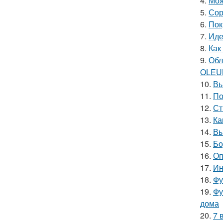
4.
Мож
5.
Сор
6.
Пок
7.
Иде
8.
Как
9.
Обл
OLEU
10.
Вы
11.
По
12.
Ст
13.
Ка
14.
Вы
15.
Бо
16.
Оп
17.
Ин
18.
Фу
19.
Фу
дома
20.
7 