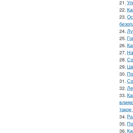
21.
Ул
22.
Ка
23.
Ос
безоп
24.
Лу
25.
Го
26.
Ка
27.
На
28.
Со
29.
Цв
30.
По
31.
Со
32.
Ле
33.
Ка
влияю
такое
34.
Ра
35.
По
36.
Ка