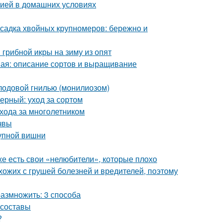
нзией в домашних условиях
садка хвойных крупномеров: бережно и
грибной икры на зиму из опят
ная: описание сортов и выращивание
плодовой гнилью (монилиозом)
рный: уход за сортом
ухода за многолетником
очвы
рупной вишни
же есть свои «нелюбители», которые плохо
схожих с грушей болезней и вредителей, поэтому
азмножить: 3 способа
 составы
?