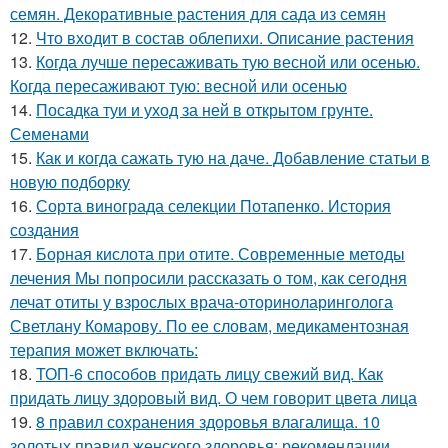
семян. Декоративные растения для сада из семян
12.
Что входит в состав облепихи. Описание растения
13.
Когда лучше пересаживать тую весной или осенью.
Когда пересаживают тую: весной или осенью
14.
Посадка туи и уход за ней в открытом грунте.
Семенами
15.
Как и когда сажать тую на даче. Добавление статьи в
новую подборку
16.
Сорта винограда селекции Потапенко. История
создания
17.
Борная кислота при отите. Современные методы
лечения Мы попросили рассказать о том, как сегодня
лечат отиты у взрослых врача-оториноларинголога
Светлану Комарову. По ее словам, медикаментозная
терапия может включать:
18.
ТОП-6 способов придать лицу свежий вид. Как
придать лицу здоровый вид. О чем говорит цвета лица
19.
8 правил сохранения здоровья влагалища. 10
золотых правил женского здоровья: рекомендации