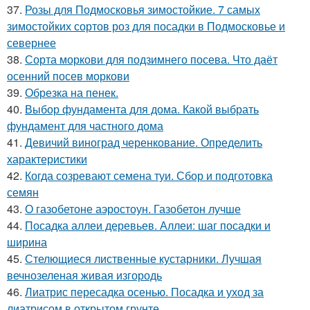
37.
Розы для Подмосковья зимостойкие. 7 самых
зимостойких сортов роз для посадки в Подмосковье и
севернее
38.
Сорта моркови для подзимнего посева. Что даёт
осенний посев моркови
39.
Обрезка на пенек.
40.
Выбор фундамента для дома. Какой выбрать
фундамент для частного дома
41.
Девичий виноград черенкование. Определить
характеристики
42.
Когда созревают семена туи. Сбор и подготовка
семян
43.
О газобетоне аэростоун. Газобетон лучше
44.
Посадка аллеи деревьев. Аллеи: шаг посадки и
ширина
45.
Стелющиеся лиственные кустарники. Лучшая
вечнозеленая живая изгородь
46.
Лиатрис пересадка осенью. Посадка и уход за
лиатрисом в открытом грунте