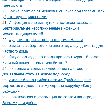
гинеколога
20.
Как избавиться от мешков и синяков под глазами. Как
убрать круги филлерами.
21.
Инфекция мочевых путей в пожилом возрасте.
Бактериальные неосложненные инфекции
мочевыводящих путей
22.
Фундамент для загородного дома. На чем
основывать выбор того или иного вида фундамента для
частного дома
23.
Какую пользу для огорода приносит куриный помет.
Куриный помет - польза или бизнес?
24.
Пищевые отходы, как удобрение на огороде.
Добавление статьи в новую подборку
25.
Икра из белых грибов на зиму. Грибная икра с
морковью и луком на зиму через мясорубку «Как у
бабушки»
26.
Практическая информация по сортам винограда.
Всем мира и добра!