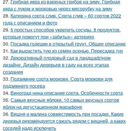
27.
Грибная икра из вареных грибов на зиму. Грибная
икра с луком и морковью через мясорубку на зиму
28.
Катерина сорта слив. Сорта слив – 60 сортов 2022
года с описанием и фото
29.
5 простых способов укрепить сосуды. 8 продуктов,
которые помогут при «забитых» артериях
30.
Посадка годеции в открытый грунт. Общее описание
31.
Как вырастить тую из семян осенью. Пересадка туи
32.
Декоративный плодовый сад в ландшафтном
дизайне. Дизайн деревьев в саду на всех этапах
создания
33.
Подзимние сорта моркови. Сорта моркови для
подзимнего посева
34.
Виноград нина описание сорта. Особенности сорта
35.
Самые вкусные яблоки. 10 самых вкусных сортов
яблок на дегустационном марафоне
36.
Вишня и малина совместимость при посадке. Какие
деревья рекомендуется сажать рядом с вишней, а каких
соседей надо исключить