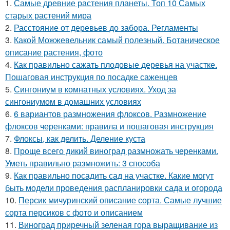
1.
Самые древние растения планеты. Топ 10 Самых
старых растений мира
2.
Расстояние от деревьев до забора. Регламенты
3.
Какой Можжевельник самый полезный. Ботаническое
описание растения, фото
4.
Как правильно сажать плодовые деревья на участке.
Пошаговая инструкция по посадке саженцев
5.
Сингониум в комнатных условиях. Уход за
сингониумом в домашних условиях
6.
6 вариантов размножения флоксов. Размножение
флоксов черенками: правила и пошаговая инструкция
7.
Флоксы, как делить. Деление куста
8.
Проще всего дикий виноград размножать черенками.
Уметь правильно размножить: 3 способа
9.
Как правильно посадить сад на участке. Какие могут
быть модели проведения распланировки сада и огорода
10.
Персик мичуринский описание сорта. Самые лучшие
сорта персиков с фото и описанием
11.
Виноград приречный зеленая гора выращивание из