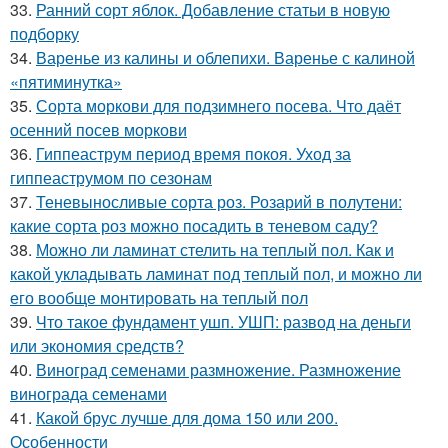
33.
Ранний сорт яблок. Добавление статьи в новую
подборку
34.
Варенье из калины и облепихи. Варенье с калиной
«пятиминутка»
35.
Сорта моркови для подзимнего посева. Что даёт
осенний посев моркови
36.
Гиппеаструм период время покоя. Уход за
гиппеаструмом по сезонам
37.
Теневыносливые сорта роз. Розарий в полутени:
какие сорта роз можно посадить в теневом саду?
38.
Можно ли ламинат стелить на теплый пол. Как и
какой укладывать ламинат под теплый пол, и можно ли
его вообще монтировать на теплый пол
39.
Что такое фундамент ушп. УШП: развод на деньги
или экономия средств?
40.
Виноград семенами размножение. Размножение
винограда семенами
41.
Какой брус лучше для дома 150 или 200.
Особенности