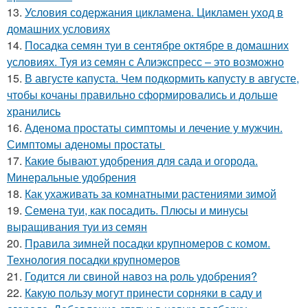
13.
Условия содержания цикламена. Цикламен уход в
домашних условиях
14.
Посадка семян туи в сентябре октябре в домашних
условиях. Туя из семян с Алиэкспресс – это возможно
15.
В августе капуста. Чем подкормить капусту в августе,
чтобы кочаны правильно сформировались и дольше
хранились
16.
Аденома простаты симптомы и лечение у мужчин.
Симптомы аденомы простаты
17.
Какие бывают удобрения для сада и огорода.
Минеральные удобрения
18.
Как ухаживать за комнатными растениями зимой
19.
Семена туи, как посадить. Плюсы и минусы
выращивания туи из семян
20.
Правила зимней посадки крупномеров с комом.
Технология посадки крупномеров
21.
Годится ли свиной навоз на роль удобрения?
22.
Какую пользу могут принести сорняки в саду и