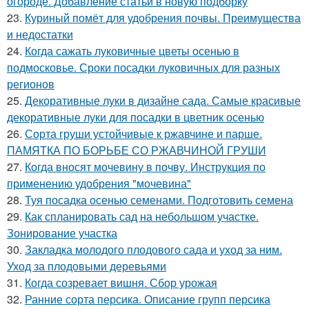
огороде. Добавление статьи в новую подборку
23.
Куриный помёт для удобрения почвы. Преимущества
и недостатки
24.
Когда сажать луковичные цветы осенью в
подмосковье. Сроки посадки луковичных для разных
регионов
25.
Декоративные луки в дизайне сада. Самые красивые
декоративные луки для посадки в цветник осенью
26.
Сорта груши устойчивые к ржавчине и парше.
ПАМЯТКА ПО БОРЬБЕ СО РЖАВЧИНОЙ ГРУШИ
27.
Когда вносят мочевину в почву. Инструкция по
применению удобрения "мочевина"
28.
Туя посадка осенью семенами. Подготовить семена
29.
Как спланировать сад на небольшом участке.
Зонирование участка
30.
Закладка молодого плодового сада и уход за ним.
Уход за плодовыми деревьями
31.
Когда созревает вишня. Сбор урожая
32.
Ранние сорта персика. Описание групп персика