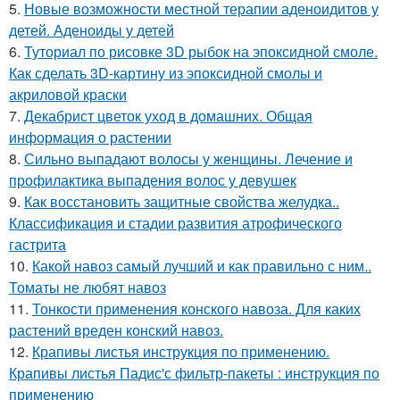
5.
Новые возможности местной терапии аденоидитов у
детей. Аденоиды у детей
6.
Туториал по рисовке 3D рыбок на эпоксидной смоле.
Как сделать 3D-картину из эпоксидной смолы и
акриловой краски
7.
Декабрист цветок уход в домашних. Общая
информация о растении
8.
Сильно выпадают волосы у женщины. Лечение и
профилактика выпадения волос у девушек
9.
Как восстановить защитные свойства желудка..
Классификация и стадии развития атрофического
гастрита
10.
Какой навоз самый лучший и как правильно с ним..
Томаты не любят навоз
11.
Тонкости применения конского навоза. Для каких
растений вреден конский навоз.
12.
Крапивы листья инструкция по применению.
Крапивы листья Падис'с фильтр-пакеты : инструкция по
применению