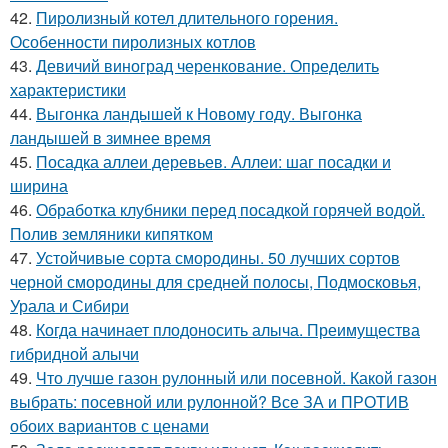
42.
Пиролизный котел длительного горения.
Особенности пиролизных котлов
43.
Девичий виноград черенкование. Определить
характеристики
44.
Выгонка ландышей к Новому году. Выгонка
ландышей в зимнее время
45.
Посадка аллеи деревьев. Аллеи: шаг посадки и
ширина
46.
Обработка клубники перед посадкой горячей водой.
Полив земляники кипятком
47.
Устойчивые сорта смородины. 50 лучших сортов
черной смородины для средней полосы, Подмосковья,
Урала и Сибири
48.
Когда начинает плодоносить алыча. Преимущества
гибридной алычи
49.
Что лучше газон рулонный или посевной. Какой газон
выбрать: посевной или рулонной? Все ЗА и ПРОТИВ
обоих вариантов с ценами