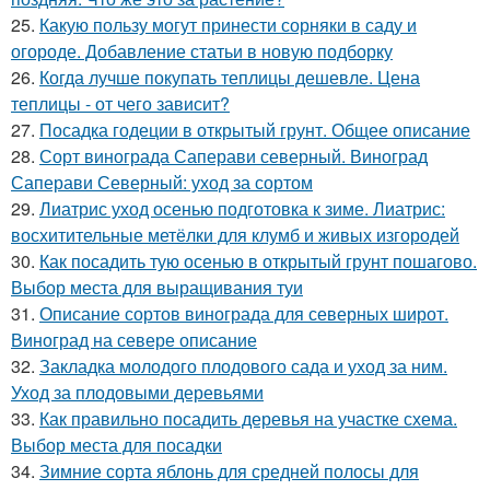
25.
Какую пользу могут принести сорняки в саду и
огороде. Добавление статьи в новую подборку
26.
Когда лучше покупать теплицы дешевле. Цена
теплицы - от чего зависит?
27.
Посадка годеции в открытый грунт. Общее описание
28.
Сорт винограда Саперави северный. Виноград
Саперави Северный: уход за сортом
29.
Лиатрис уход осенью подготовка к зиме. Лиатрис:
восхитительные метёлки для клумб и живых изгородей
30.
Как посадить тую осенью в открытый грунт пошагово.
Выбор места для выращивания туи
31.
Описание сортов винограда для северных широт.
Виноград на севере описание
32.
Закладка молодого плодового сада и уход за ним.
Уход за плодовыми деревьями
33.
Как правильно посадить деревья на участке схема.
Выбор места для посадки
34.
Зимние сорта яблонь для средней полосы для