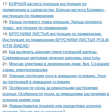
17.
БОРНАЯ кислота порошок инструкция по
применению в садоводстве. Борная кислота Боримед :
инструкция по применению
18.
Хвоща полевого трава порошок. Хвоща полевого
трава : инструкция по применению
19.
БРУСНИКИ ЛИСТЬЯ инструкция по применению.
Инструкция по применению БРУСНИКИ ЛИСТЬЯ (FOLIA
VITIS IDAEAE)
20.
Как вылечить аденому предстательной железы.
Современные методики лечения аденомы простаты
21.
Монтаж электрики в деревянном доме. №4. Создание
схемы электропроводки
22.
Уличная гортензия уход в домашних условиях. Уход
за гортензией в домашних условиях
23.
Особенности ухода за комнатными растениями
осенью. Особенности ухода за домашними растениями в
осеннее время года
24.
Левкантемелла поздняя или хризантема осенняя
поздняя. Что же это за растение?