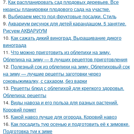
7.
Как распланировать сад плодовых деревьев. Все
нюансы планировки плодового сада на участке.
8.
Выбираем место под фруктовые посадки. Стиль
9.
Аквариум рисунок для детей карандашом. 5 занятие.
Рисуем АКВАРИУМ
10.
Как сажать дикий виноград. Выращивание дикого
винограда
11.
Что можно приготовить из облепихи на зиму.
Облепиха на зиму — 8 лучших рецептов приготовления
12.
Полезный сок из облепихи на зиму. Облепиховый сок
на зиму — лучшие рецепты заготовки через
соковыжималку, с сахаром, без варки
13.
Рецепты блюд с облепихой для крепкого здоровья.
Облепиха: рецепты
14.
Виды навоза и его польза для разных растений.
Коровий помет
15.
Какой навоз лучше для огорода. Коровий навоз
16.
Как посадить тую осенью и подготовить её к зимовке.
Подготовка туи к зиме