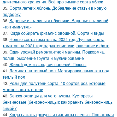
длительного хранения. Всё про зимние сорта яблок
35.
Сорта летних яблонь. Добавление статьи в новую
подборку
36.
Варенье из калины и облепихи. Варенье с калиной
«пятиминутка»
37.
Когда собирать физалис овощной. Сорта и виды
38.
Новые сорта томатов на 2021 год. Лучшие сорта
томатов на 2021 год: характеристики, описание и фото
39.
Один урожай ремонтантной малины. Подкормка,
полив, рыхление грунта и мульчирование
40.
Жилой дом из сэндвич панелей. Плюсы
41.
Ламинат на теплый пол. Маркировка ламината под
теплый пол
42.
Розы для полутени сорта. 10 сортов роз, которые
можно сажать в тени
43.
Бензоножницы для чего нужны. Кусторезы
бензиновые (бензоножницы): как хранить бензоножницы
зимой?
44.
Когда сажать крокусы и гиацинты осенью. Пошаговая