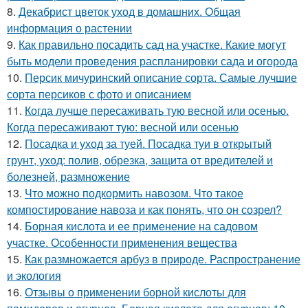
8.
Декабрист цветок уход в домашних. Общая
информация о растении
9.
Как правильно посадить сад на участке. Какие могут
быть модели проведения распланировки сада и огорода
10.
Персик мичуринский описание сорта. Самые лучшие
сорта персиков с фото и описанием
11.
Когда лучше пересаживать тую весной или осенью.
Когда пересаживают тую: весной или осенью
12.
Посадка и уход за туей. Посадка туи в открытый
грунт, уход: полив, обрезка, защита от вредителей и
болезней, размножение
13.
Что можно подкормить навозом. Что такое
компостирование навоза и как понять, что он созрел?
14.
Борная кислота и ее применение на садовом
участке. Особенности применения вещества
15.
Как размножается арбуз в природе. Распространение
и экология
16.
Отзывы о применении борной кислоты для