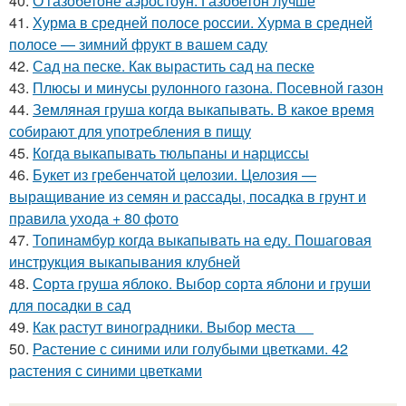
40.
О газобетоне аэростоун. Газобетон лучше
41.
Хурма в средней полосе россии. Хурма в средней
полосе — зимний фрукт в вашем саду
42.
Сад на песке. Как вырастить сад на песке
43.
Плюсы и минусы рулонного газона. Посевной газон
44.
Земляная груша когда выкапывать. В какое время
собирают для употребления в пищу
45.
Когда выкапывать тюльпаны и нарциссы
46.
Букет из гребенчатой целозии. Целозия —
выращивание из семян и рассады, посадка в грунт и
правила ухода + 80 фото
47.
Топинамбур когда выкапывать на еду. Пошаговая
инструкция выкапывания клубней
48.
Сорта груша яблоко. Выбор сорта яблони и груши
для посадки в сад
49.
Как растут виноградники. Выбор места
50.
Растение с синими или голубыми цветками. 42
растения с синими цветками