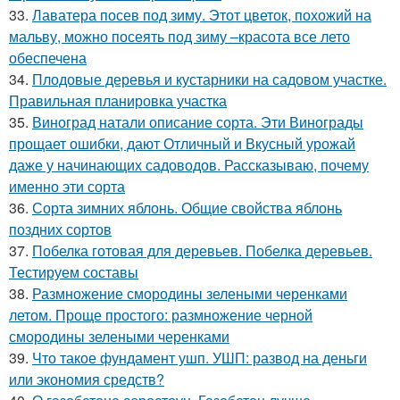
33.
Лаватера посев под зиму. Этот цветок, похожий на
мальву, можно посеять под зиму –красота все лето
обеспечена
34.
Плодовые деревья и кустарники на садовом участке.
Правильная планировка участка
35.
Виноград натали описание сорта. Эти Винограды
прощает ошибки, дают Отличный и Вкусный урожай
даже у начинающих садоводов. Рассказываю, почему
именно эти сорта
36.
Сорта зимних яблонь. Общие свойства яблонь
поздних сортов
37.
Побелка готовая для деревьев. Побелка деревьев.
Тестируем составы
38.
Размножение смородины зелеными черенками
летом. Проще простого: размножение черной
смородины зелеными черенками
39.
Что такое фундамент ушп. УШП: развод на деньги
или экономия средств?