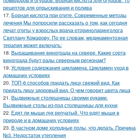
помидоров и огурцов. Борная кислота для огурцов: 10
рецептов для опрыскивания и полива
17.
Борная кислота при отите. Современные методы
лечения Мы попросили рассказать о том, как сегодня
лечат отиты у взрослых врача-оториноларинголога
Светлану Комарову. По ее словам, медикаментозная
терапия может включать:
18.
Выращивание винограда на севере. Какие сорта
винограда будут рады северным регионам?
19.
Условия содержания цикламена. Цикламен уход в
домашних условиях
20.
ТОП-6 способов придать лицу свежий вид. Как
придать лицу здоровый вид. О чем говорит цвета лица
21.
Выдвижные столешницы своими руками.
Выдвижные столы из-под столешницы для кухни
22.
Едят ли мыши лук репчатый. Что едят мыши в
природе и в домашних условиях
23.
В частном доме холодные полы, что делать. Причина
№3. Недостаток утепления