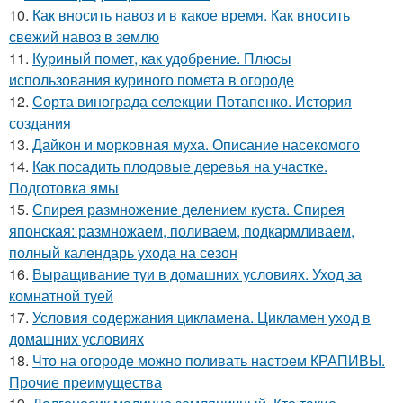
10.
Как вносить навоз и в какое время. Как вносить
свежий навоз в землю
11.
Куриный помет, как удобрение. Плюсы
использования куриного помета в огороде
12.
Сорта винограда селекции Потапенко. История
создания
13.
Дайкон и морковная муха. Описание насекомого
14.
Как посадить плодовые деревья на участке.
Подготовка ямы
15.
Спирея размножение делением куста. Спирея
японская: размножаем, поливаем, подкармливаем,
полный календарь ухода на сезон
16.
Выращивание туи в домашних условиях. Уход за
комнатной туей
17.
Условия содержания цикламена. Цикламен уход в
домашних условиях
18.
Что на огороде можно поливать настоем КРАПИВЫ.
Прочие преимущества