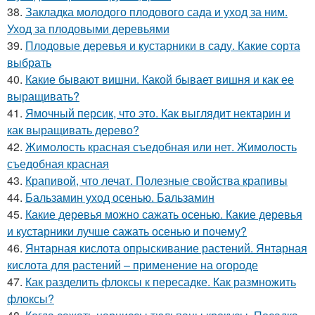
38.
Закладка молодого плодового сада и уход за ним.
Уход за плодовыми деревьями
39.
Плодовые деревья и кустарники в саду. Какие сорта
выбрать
40.
Какие бывают вишни. Какой бывает вишня и как ее
выращивать?
41.
Ямочный персик, что это. Как выглядит нектарин и
как выращивать дерево?
42.
Жимолость красная съедобная или нет. Жимолость
съедобная красная
43.
Крапивой, что лечат. Полезные свойства крапивы
44.
Бальзамин уход осенью. Бальзамин
45.
Какие деревья можно сажать осенью. Какие деревья
и кустарники лучше сажать осенью и почему?
46.
Янтарная кислота опрыскивание растений. Янтарная
кислота для растений – применение на огороде
47.
Как разделить флоксы к пересадке. Как размножить
флоксы?