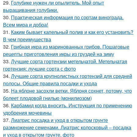
29.
Голубике нужен ли опылитель. Мой опыт
выращивания голубики.
30.
Практическая информация по сортам винограда.
Всем мира и добра!
31.
Каким бывает капельный полив и как его установить?
В чем преимущества
32.
Грибная икра из маринованных грибов. Пошаговые
рецепты приготовления икры из груздей на зиму
33.
Лучшие сорта гортензии метельчатой. Метельчатая
гортензия: лучшие сорта с фото
34.
Лучшие сорта крупнолистных гортензий для средней
полосы. Общие правила посадки и ухода
35.
На яблоне засохли ветки. Яблоня сохнет, потому, что
болеет плодовой гнилью (монилиозом)
36.
Карбамид когда вносить. Инструкция по применению
удобрения мочевины
37.
Лиатрис посадка и уход в открытом грунте
размножение семенами. Лиатрис колосковый – посадка
и уход в открытом грунте, фото