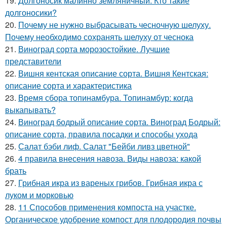
19.
Долгоносик малинно земляничный. Кто такие
долгоносики?
20.
Почему не нужно выбрасывать чесночную шелуху.
Почему необходимо сохранять шелуху от чеснока
21.
Виноград сорта морозостойкие. Лучшие
представители
22.
Вишня кентская описание сорта. Вишня Кентская:
описание сорта и характеристика
23.
Время сбора топинамбура. Топинамбур: когда
выкапывать?
24.
Виноград бодрый описание сорта. Виноград Бодрый:
описание сорта, правила посадки и способы ухода
25.
Салат бэби лиф. Салат "Бейби ливз цветной"
26.
4 правила внесения навоза. Виды навоза: какой
брать
27.
Грибная икра из вареных грибов. Грибная икра с
луком и морковью
28.
11 Способов применения компоста на участке.
Органическое удобрение компост для плодородия почвы