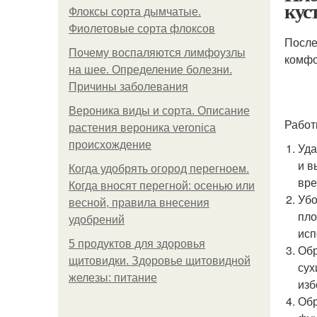
кус
Флоксы сорта дымчатые.
Фиолетовые сорта флоксов
После
Почему воспаляются лимфоузлы
комфо
на шее. Определение болезни.
Причины заболевания
Вероника виды и сорта. Описание
Работ
растения вероника veronica
происхождение
Уда
и в
Когда удобрять огород перегноем.
вре
Когда вносят перегной: осенью или
Убо
весной, правила внесения
пло
удобрений
исп
5 продуктов для здоровья
Обр
щитовидки. Здоровье щитовидной
сух
железы: питание
изб
Обр