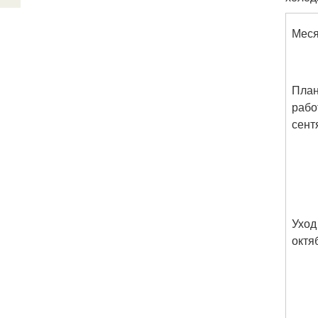
Мес
Пла
рабо
сент
Уход
октя