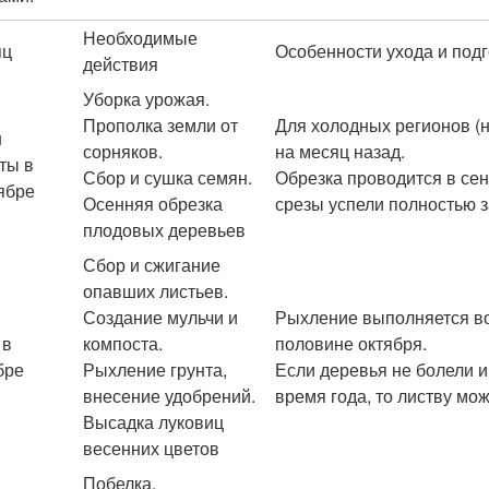
Необходимые
яц
Особенности ухода и подг
действия
Уборка урожая.
Прополка земли от
Для холодных регионов (н
н
сорняков.
на месяц назад.
ты в
Сбор и сушка семян.
Обрезка проводится в сен
ябре
Осенняя обрезка
срезы успели полностью з
плодовых деревьев
Сбор и сжигание
опавших листьев.
Создание мульчи и
Рыхление выполняется во
 в
компоста.
половине октября.
бре
Рыхление грунта,
Если деревья не болели 
внесение удобрений.
время года, то листву мо
Высадка луковиц
весенних цветов
Побелка.