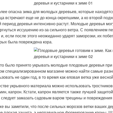
лее опасна зима для молодых деревьев, которые находятся
ца встречают еще не до конца окрепшими, а ко второй подход
й период деревья интенсивно растут. Молодые деревья мо
ргнуться иссушению из-за сильного ветра. С появлением п
, и, если после этого неожиданно ударят заморозки, их побе
орых была повреждена кора.
-то было принято укрывать молодые плодовые деревья при 
ом специализированном магазине можно найти самые раз
ьзовать не один год, в то время как еловая ветка уже весн
естве укрывного материала можно использовать тростников
мин, капрон. Кстати, капрон является также лучшей защито
, следует замазать садовым варом трещины и повреждения
же вы заметили, что после сильных морозов ветки ваших де
не плохая защита, а неправильное формирование кроны. 