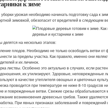
тарники к зиме
 уборки урожая необходимо начинать подготовку сада к зим
ртной зимовкой, обезопасит от вредителей в следующем в
ы делятся на несколько этапов:
ление плодов. Необходимо не только освободить ветви от ф
ынести за пределы участка. Как правило, именно они явля
дителей и их личинок.
рка листвы. Особенно это актуально в случаях, если расте
доношения, их утилизируют. Здоровые, неповрежденные л
ользуют в качестве утеплителя овощных и цветочных культу
езка проводится при температуре не ниже 8-10 градусов н
ие и поврежденные ветви. Свежие срезы обрабатываются 
ежание возникновения древесных грибов. Также удаляются
аботка. При явных признаках заболеваний и повреждений