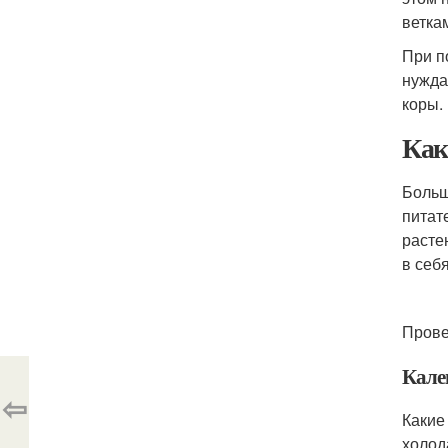
ветка
При п
нужда
коры.
Как
Больш
питат
расте
в себ
Прове
Кале
⇦
Какие
холод