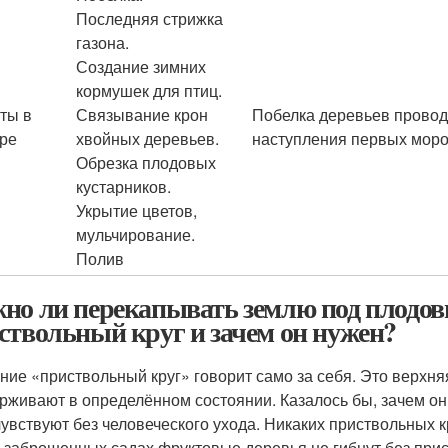
Последняя стрижка
газона.
Создание зимних
кормушек для птиц.
ты в
Связывание крон
Побелка деревьев проводи
ре
хвойных деревьев.
наступления первых моро
Обрезка плодовых
кустарников.
Укрытие цветов,
мульчирование.
Полив
но ли перекапывать землю под плодов
ствольный круг и зачем он нужен?
ние «приствольный круг» говорит само за себя. Это верхня
рживают в определённом состоянии. Казалось бы, зачем он
чувствуют без человеческого ухода. Никаких приствольных кр
в заброшенных садах фруктовые деревья не гибнут без прис