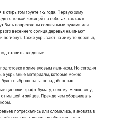
 в открытом грунте 1-2 года. Первую зиму
ят с тонкой кожицей на побегах, так как в
гут быть повреждены солнечными лучами или
ервого весеннего солнца деревья начинают
ги погибнут. Также укрывают на зиму те деревья,
подготовке к зиме еловым лапником. Но сегодня
ные укрывные материалы, которые можно
ой будет выброшена за ненадобностью.
ые циновки, крафт-бумагу, солому, мешковину,
й от мышей и зайцев. Прежде чем оборачивать
 коры.
ревьев потрескались или сломались, виновата в
Штамбы молодых деревьев обвязываются