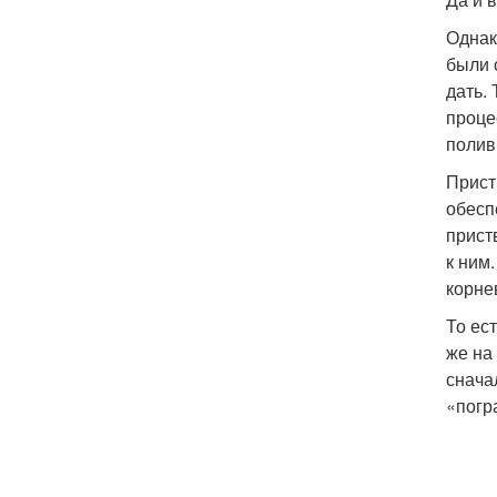
Однак
были 
дать.
проце
полив
Прист
обесп
прист
к ним
корне
То ес
же на
снача
«погр