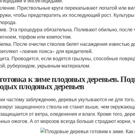
гицидами и инсектицидами.
ление. Приствольные круги перекапывают лопатой или вил
ружи, чтобы предотвратить их последующий рост. Культур
лорода.
ив. Эта процедура обязательна. Поливают обильно, после 
егноем, торфом или компостом.
елка. После очистки стволов белят насаждения известью д
репляют «ловчие пояса» для вредителей.
ита. Проводится, если водятся грызуны, способные повре
ой, рубероидом, укрывным материалом.
готовка к зиме плодовых деревьев. Под
одых плодовых деревьев
ки частому заблуждению, деревья укутываются не для того, 
вокруг защищенного ствола не станет выше, чем окружающая
 защищается от ветра, оледенения и влаги. Кроме того, де
чных ожогов. А от морозов всегда больше страдают корни, 