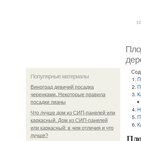
с
Пло
дер
Сод
Популярные материалы
П
П
Виноград девичий посадка
К
черенками. Некоторые правила
посадки лианы
Н
Что лучше дом из СИП-панелей или
П
каркасный. Дом из СИП-панелей
К
или каркасный: в чем отличия и что
Пло
лучше?