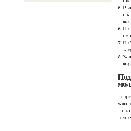
фун
Рых
сна
кис
Пол
пер
Поб
зак
Защ
кор
Под
мол
Вопре
даже 
ствол
солне