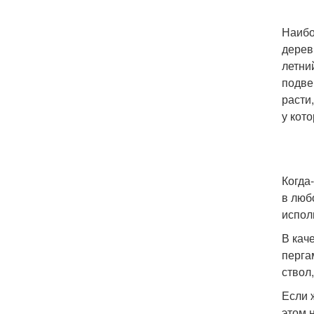
Наибо
дерев
летни
подве
расти
у кот
Когда
в люб
испол
В кач
перга
ствол
Если 
этом 