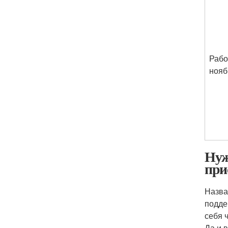
Рабо
нояб
Нуж
при
Назва
подде
себя 
Да и 