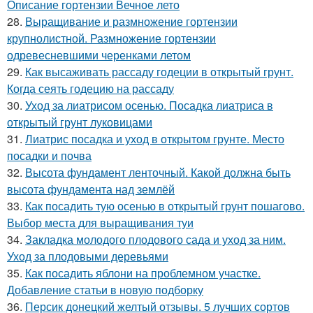
Описание гортензии Вечное лето
28.
Выращивание и размножение гортензии
крупнолистной. Размножение гортензии
одревесневшими черенками летом
29.
Как высаживать рассаду годеции в открытый грунт.
Когда сеять годецию на рассаду
30.
Уход за лиатрисом осенью. Посадка лиатриса в
открытый грунт луковицами
31.
Лиатрис посадка и уход в открытом грунте. Место
посадки и почва
32.
Высота фундамент ленточный. Какой должна быть
высота фундамента над землёй
33.
Как посадить тую осенью в открытый грунт пошагово.
Выбор места для выращивания туи
34.
Закладка молодого плодового сада и уход за ним.
Уход за плодовыми деревьями
35.
Как посадить яблони на проблемном участке.
Добавление статьи в новую подборку
36.
Персик донецкий желтый отзывы. 5 лучших сортов