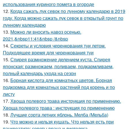
использования куриного помета в огороде
12.
Когда сажать лук севок по лунному календарю в 2019
году. Когда можно сажать лук севок в открытый грунт по
лунному календарю
13.
Можно ли вносить навоз осенью.
2021,&nbsp11:41&nbsp /&nbsp
14.
Секреты и условия черенкования туи летом.
Подходящее время для черенкования туи
15.
Спирея размножение делением куста. Спирея
японская: размножаем, поливаем, подкармливаем,
полный календарь ухода на сезон
16.
Борная кислота для комнатных цветов. Борная
подкормка для комнатных растений под корень и по
листу
17.
Хвоща полевого трава инструкция по применению.
Хвоща полевого трава : инструкция по применению
18.
Лучшие сорта летних яблонь. Мелба (Мельба)
19.
Что можно и нельзя кушать. Что нельзя есть при
панкреатите: советы врача и диетолога