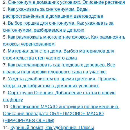
2.
Сингониум в домашних условиях. Описание растения
3.
Как ухаживать за сингониумом. Виды,
распространённые в домашнем цветоводстве
4.
Выбор горшка для сингониума. Как ухаживать за
сингониумом: разбираемся в деталях
5.
Как размножать многолетние флоксы. Как размножить
флоксы черенкованием
6.
Материал для стен дома. Выбор материалов для
строительства стен частного дома
7.
Как распланировать сад плодовых деревьев. Все
нюансы планировки плодового сада на участке.
8.
Уход за декабристом во время цветения. Правила
ухода за декабристом в домашних условиях
9.
Сорт груши Осенняя. Добавление статьи в новую
подборку
10.
Облепиховое МАСЛО инструкция по применению.
Описание препарата ОБЛЕПИХОВОЕ МАСЛО
(HIPPOPHAES OLEUM)
11.
Куриный помет, как удобрение. Плюсы