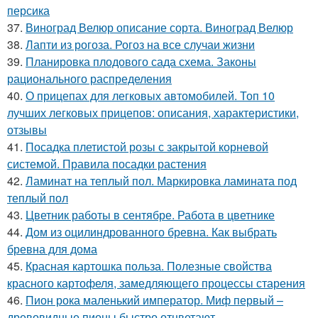
персика
37.
Виноград Велюр описание сорта. Виноград Велюр
38.
Лапти из рогоза. Рогоз на все случаи жизни
39.
Планировка плодового сада схема. Законы
рационального распределения
40.
О прицепах для легковых автомобилей. Топ 10
лучших легковых прицепов: описания, характеристики,
отзывы
41.
Посадка плетистой розы с закрытой корневой
системой. Правила посадки растения
42.
Ламинат на теплый пол. Маркировка ламината под
теплый пол
43.
Цветник работы в сентябре. Работа в цветнике
44.
Дом из оцилиндрованного бревна. Как выбрать
бревна для дома
45.
Красная картошка польза. Полезные свойства
красного картофеля, замедляющего процессы старения
46.
Пион рока маленький император. Миф первый –
древовидные пионы быстро отцветают