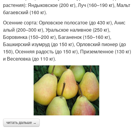
растения): Яндыковское (200 кг), Луч (160–190 кг), Мальт
багаевский (160 кг).
Осенние сорта: Орловское полосатое (до 430 кг), Анис
алый (200–300 кг), Уральское наливное (250 кг),
Боровинка (150–200 кг), Баганенок (150–160 кг),
Башкирский изумруд (до 150 кг), Орловский пионер (до
150), Осенняя радость (до 150 кг), Приземленное (130 кг)
и Веселовка (до 110 кг).
читать дальше →