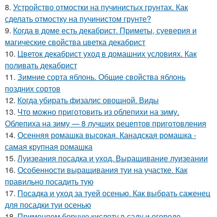
8.
Устройство отмостки на пучинистых грунтах. Как
сделать отмостку на пучинистом грунте?
9.
Когда в доме есть декабрист. Приметы, суеверия и
магические свойства цветка декабрист
10.
Цветок декабрист уход в домашних условиях. Как
поливать декабрист
11.
Зимние сорта яблонь. Общие свойства яблонь
поздних сортов
12.
Когда убирать физалис овощной. Виды
13.
Что можно приготовить из облепихи на зиму.
Облепиха на зиму — 8 лучших рецептов приготовления
14.
Осенняя ромашка высокая. Канадская ромашка -
самая крупная ромашка
15.
Луизеания посадка и уход. Выращивание луизеании
16.
Особенности выращивания туи на участке. Как
правильно посадить тую
17.
Посадка и уход за туей осенью. Как выбрать саженец
для посадки туи осенью
18.
Применяем борную кислоту в саду и огороде.