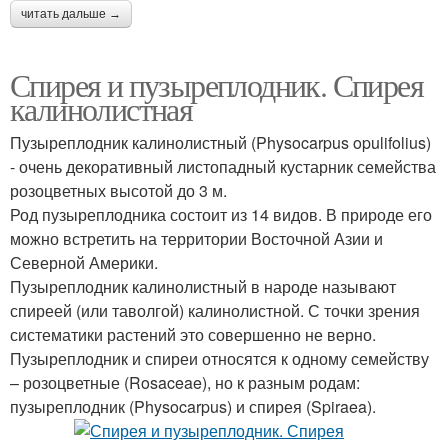
читать дальше →
Спирея и пузыреплодник. Спирея
калинолистная
Пузыреплодник калинолистный (Physocarpus opulifolius)
- очень декоративный листопадный кустарник семейства
розоцветных высотой до 3 м.
Род пузыреплодника состоит из 14 видов. В природе его
можно встретить на территории Восточной Азии и
Северной Америки.
Пузыреплодник калинолистный в народе называют
спиреей (или таволгой) калинолистной. С точки зрения
систематики растений это совершенно не верно.
Пузыреплодник и спиреи относятся к одному семейству
– розоцветные (Rosaceae), но к разным родам:
пузыреплодник (Physocarpus) и спирея (Spiraea).