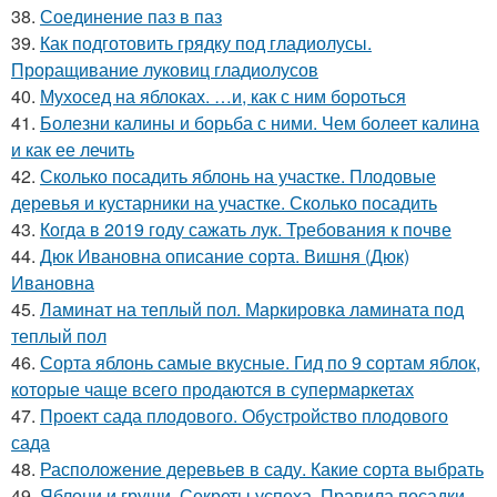
38.
Соединение паз в паз
39.
Как подготовить грядку под гладиолусы.
Проращивание луковиц гладиолусов
40.
Мухосед на яблоках. …и, как с ним бороться
41.
Болезни калины и борьба с ними. Чем болеет калина
и как ее лечить
42.
Сколько посадить яблонь на участке. Плодовые
деревья и кустарники на участке. Сколько посадить
43.
Когда в 2019 году сажать лук. Требования к почве
44.
Дюк Ивановна описание сорта. Вишня (Дюк)
Ивановна
45.
Ламинат на теплый пол. Маркировка ламината под
теплый пол
46.
Сорта яблонь самые вкусные. Гид по 9 сортам яблок,
которые чаще всего продаются в супермаркетах
47.
Проект сада плодового. Обустройство плодового
сада
48.
Расположение деревьев в саду. Какие сорта выбрать
49.
Яблони и груши. Секреты успеха. Правила посадки