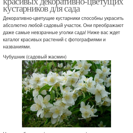
красивых декоративно-цветущих
кустарников для сада
Декоративно-цветущие кустарники способны украсить
Средиземноморские
абсолютно любой садовый участок. Они преображают
Красивые кустарники
кустарники
даже самые невзрачные уголки сада! Ниже вас ждет
каталог красивых растений с фотографиями и
названиями.
Расстояние для
Кустарник с розовыми
Чубушник (садовый жасмин)
кустарников
цветами
Декоративные
кустарники