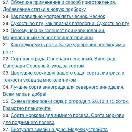
27.
Облепиха применение и способ приготовления.
Добавление статьи в новую подборку
28.
Как правильно употреблять чеснок. Чеснок
29.
Сухость во рту, как признак патологии. Сухость во рту
30.
Почему чеснок зеленеет при мариновании.
Маринованный чеснок посинел: причины
31.
Как подкормить розы. Какие удобрения необходимы
розе
32.
Сорт винограда Саперави северный. Виноград
Саперави Северный: уход за сортом
33.
Цветущие свечи для вашего сада: сорта лиатриса и
тонкости ухода за многолетником
34.
Лучшие сорта винограда для северного виноделия.
Всем мира и добра!
35.
Схема планировки сада и огорода 4,5,6,10 и 15 соток.
Грамотно планируйте
36.
Сорта моркови для зимнего посева. Сорта моркови
для подзимнего посева
37.
Биотуалет зимой на даче. Модели устройств