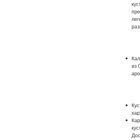
кус
пре
лег
раз
Кал
из 
аро
Кус
хар
Кар
кус
Дос