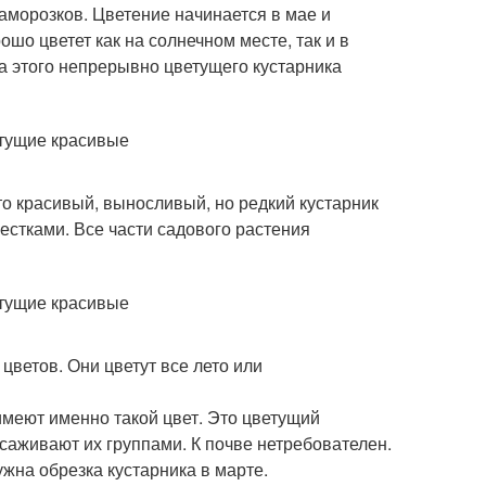
 заморозков. Цветение начинается в мае и
шо цветет как на солнечном месте, так и в
та этого непрерывно цветущего кустарника
о красивый, выносливый, но редкий кустарник
стками. Все части садового растения
цветов. Они цветут все лето или
 имеют именно такой цвет. Это цветущий
саживают их группами. К почве нетребователен.
жна обрезка кустарника в марте.