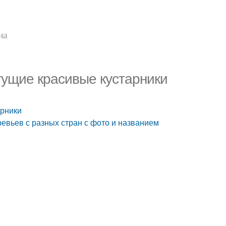
на
тущие красивые кустарники
арники
ревьев с разных стран с фото и названием