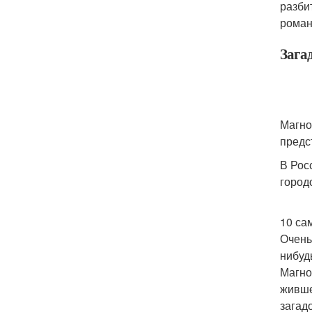
разби
роман
Зага
Магно
предст
В Рос
город
10 са
Очень
нибуд
Магно
живше
загад