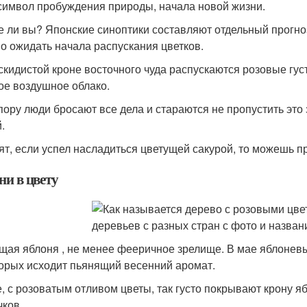
 символ пробуждения природы, начала новой жизни.
е ли вы? Японские синоптики составляют отдельный прогно
о ожидать начала распускания цветков.
скидистой кроне восточного чуда распускаются розовые гу
ое воздушное облако.
 пору люди бросают все дела и стараются не пропустить эт
.
ят, если успел насладиться цветущей сакурой, то можешь пр
ни в цвету
щая яблоня , не менее фееричное зрелище. В мае яблонев
торых исходит пьянящий весенний аромат.
, с розоватым отливом цветы, так густо покрывают крону я
чков.