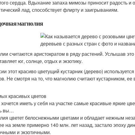
того сердца. Вдыхание запаха мимозы приносит радость и о
тический лад, способствует флирту и заигрываниям.
дочная магнолия
лии считаются аристократом в ряду растений. Услышав это
авляет юг, солнце, отдых и экзотику.
сии этот красиво цветущий кустарник (дерево) используетс
ов. Не смотря на то, что магнолию считают кустарником, ее 
мых красивых цветов
 хочется иметь у себя на участке самые красивые яркие цвет
ь вы…
лия цветет белоснежными цветами и обладает нежным нез
е на земле примерно 140 млн. лет назад, застало эпоху ди
очными и экзотичными.