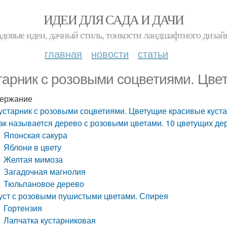
ИДЕИ ДЛЯ САДА И ДАЧИ
адовые идеи, дачный стиль, тонкости ландшафтного дизай
главная
новости
статьи
тарник с розовыми соцветиями. Цве
ержание
устарник с розовыми соцветиями. Цветущие красивые куст
ак называется дерево с розовыми цветами. 10 цветущих де
Японская сакура
Яблони в цвету
Желтая мимоза
Загадочная магнолия
Тюльпановое дерево
уст с розовыми пушистыми цветами. Спирея
Гортензия
Лапчатка кустарниковая