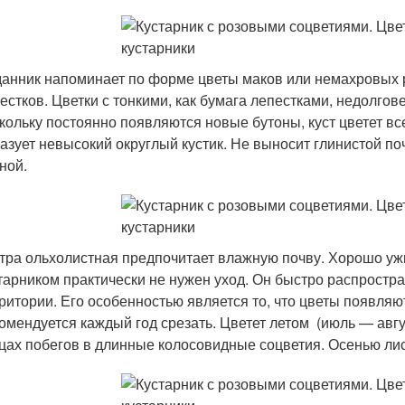
анник напоминает по форме цветы маков или немахровых р
естков. Цветки с тонкими, как бумага лепестками, недолгов
кольку постоянно появляются новые бутоны, куст цветет все
азует невысокий округлый кустик. Не выносит глинистой п
ной.
тра ольхолистная предпочитает влажную почву. Хорошо ужи
тарником практически не нужен уход. Он быстро распростр
ритории. Его особенностью является то, что цветы появляю
омендуется каждый год срезать. Цветет летом (июль — авг
цах побегов в длинные колосовидные соцветия. Осенью лис