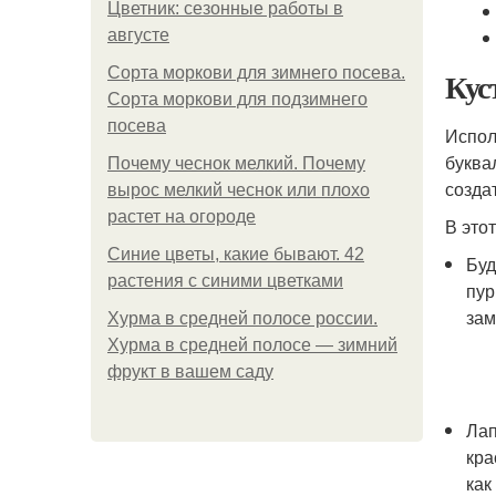
Цветник: сезонные работы в
августе
Сорта моркови для зимнего посева.
Кус
Сорта моркови для подзимнего
посева
Испол
буква
Почему чеснок мелкий. Почему
созда
вырос мелкий чеснок или плохо
растет на огороде
В это
Синие цветы, какие бывают. 42
Буд
растения с синими цветками
пур
зам
Хурма в средней полосе россии.
Хурма в средней полосе — зимний
фрукт в вашем саду
Лап
кра
как