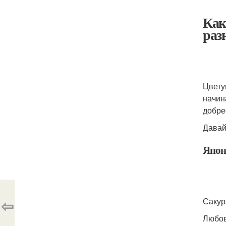
Как
раз
Цвету
начин
добре
Давай
Япон
⇦
Сакур
Любов