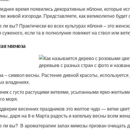
леднее время появились декоративные яблони, которые ис
тве живой изгороди. Представляете, как великолепно будет с
е ли вы? Практически во всех культурах яблоня – это женск
о суженого, если та в полнолуние повяжет на ствол или ветк
ая мимоза
а – символ весны. Растение дивной красоты, используется
ых владениях.
рник с густо растущими ветвями, усыпанными ярко-желтыми
го моря.
ддверии весенних праздников это желтое чудо — ветки цве
ины, даря на 8-е Марта радость и капельку весны всем жен
е ли вы? В ароматерапии запах мимозы призван очищать ду