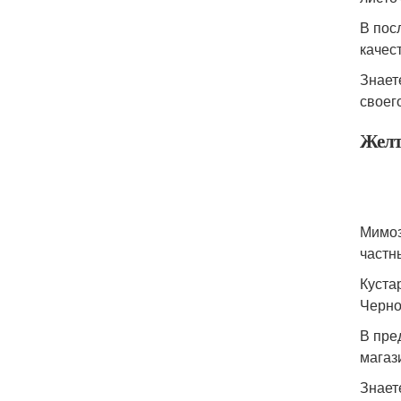
В пос
качес
Знает
своег
Желт
Мимоз
частн
Куста
Черно
В пре
магаз
Знает