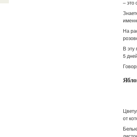
– это
Знает
именн
На ра
розов
В эту
5 дней
Говор
Ябло
Цвету
от ко
Белые
листо