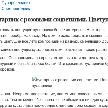
Пузыреплодник
Снежноягодник
тарник с розовыми соцветиями. Цвету
ьзовать цветущие кустарники более интересно. Некоторые
льно преображают сад. Их можно использовать в смешенных
ть цветущие все лето композиции из разных, сменяющих дру
т список цветущих кустарников можно включить такие расте
лея. Она напоминает сирень, может вырасти до трех метров
пурный и белый, а также белый. Эти красивые кустарники бу
орозков.
чатка. Неприметное растение, цветет многочисленными, н
сива. Тем не менее, без лапчатки не обходится ни один ку
 другие кустарники поочередно отцветают, она создает в са