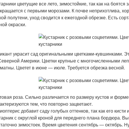
тарники цветущие все лето, зимостойкие, так как на боятся
кращается с первыми морозами. К почве неприхотлива, хоро
кой полутени, уход сводится к ежегодной обрезке. Есть сор
ной окраски.
икант украсит сад оригинальными цветками-кувшинками. Эт
Северной Америки. Цветки крупные с многочисленными лепе
матны. Цветет в июне — июле. Требуется обрезка весной.
товая роза. Сильно различается по размеру кустов и форме 
актеризуются тем, что повторно зацветают.
иоптерис добавит саду голубых оттенков, так как его кисти
тарник с округлой кроной для переднего плана бордюра. Вы
таточно зимостоек. Время цветения сентябрь — октябрь. Ну