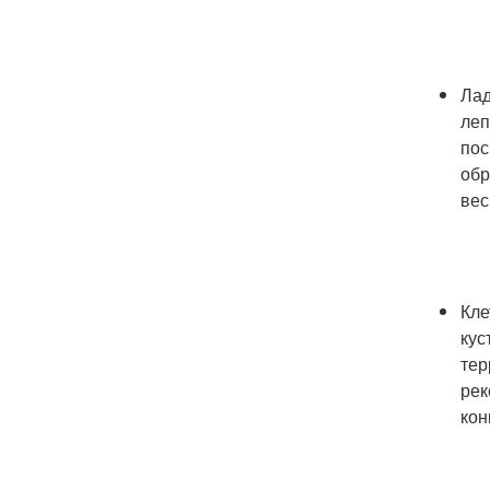
Лад
леп
пос
обр
вес
Кле
кус
тер
рек
кон