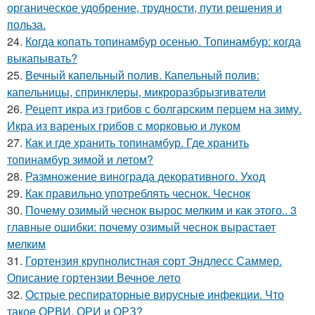
органическое удобрение, трудности, пути решения и
польза.
24.
Когда копать топинамбур осенью. Топинамбур: когда
выкапывать?
25.
Вечный капельный полив. Капельный полив:
капельницы, спринклеры, микроразбрызгиватели
26.
Рецепт икра из грибов с болгарским перцем на зиму.
Икра из вареных грибов с морковью и луком
27.
Как и где хранить топинамбур. Где хранить
топинамбур зимой и летом?
28.
Размножение винограда декоративного. Уход
29.
Как правильно употреблять чеснок. Чеснок
30.
Почему озимый чеснок вырос мелким и как этого.. 3
главные ошибки: почему озимый чеснок вырастает
мелким
31.
Гортензия крупнолистная сорт Эндлесс Саммер.
Описание гортензии Вечное лето
32.
Острые респираторные вирусные инфекции. Что
такое ОРВИ, ОРИ и ОРЗ?