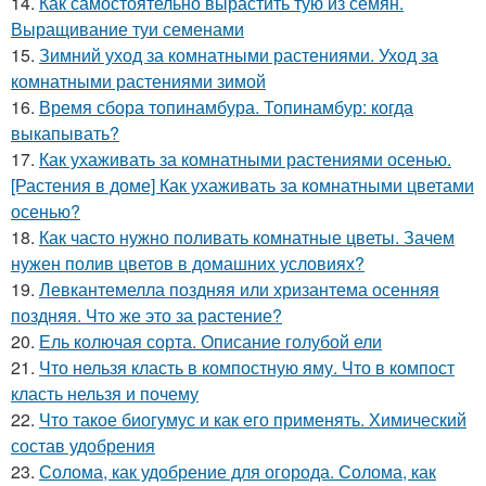
14.
Как самостоятельно вырастить тую из семян.
Выращивание туи семенами
15.
Зимний уход за комнатными растениями. Уход за
комнатными растениями зимой
16.
Время сбора топинамбура. Топинамбур: когда
выкапывать?
17.
Как ухаживать за комнатными растениями осенью.
[Растения в доме] Как ухаживать за комнатными цветами
осенью?
18.
Как часто нужно поливать комнатные цветы. Зачем
нужен полив цветов в домашних условиях?
19.
Левкантемелла поздняя или хризантема осенняя
поздняя. Что же это за растение?
20.
Ель колючая сорта. Описание голубой ели
21.
Что нельзя класть в компостную яму. Что в компост
класть нельзя и почему
22.
Что такое биогумус и как его применять. Химический
состав удобрения
23.
Солома, как удобрение для огорода. Солома, как