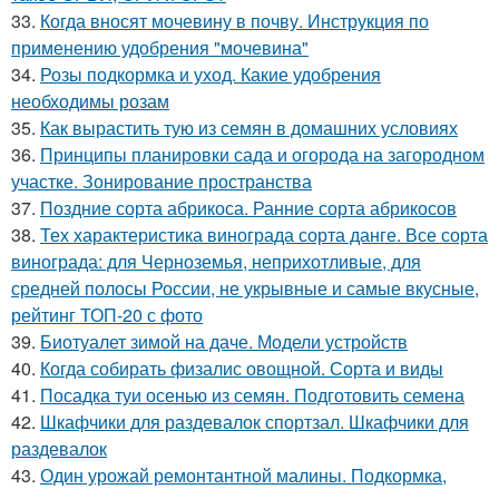
33.
Когда вносят мочевину в почву. Инструкция по
применению удобрения "мочевина"
34.
Розы подкормка и уход. Какие удобрения
необходимы розам
35.
Как вырастить тую из семян в домашних условиях
36.
Принципы планировки сада и огорода на загородном
участке. Зонирование пространства
37.
Поздние сорта абрикоса. Ранние сорта абрикосов
38.
Тех характеристика винограда сорта данге. Все сорта
винограда: для Черноземья, неприхотливые, для
средней полосы России, не укрывные и самые вкусные,
рейтинг ТОП-20 с фото
39.
Биотуалет зимой на даче. Модели устройств
40.
Когда собирать физалис овощной. Сорта и виды
41.
Посадка туи осенью из семян. Подготовить семена
42.
Шкафчики для раздевалок спортзал. Шкафчики для
раздевалок
43.
Один урожай ремонтантной малины. Подкормка,