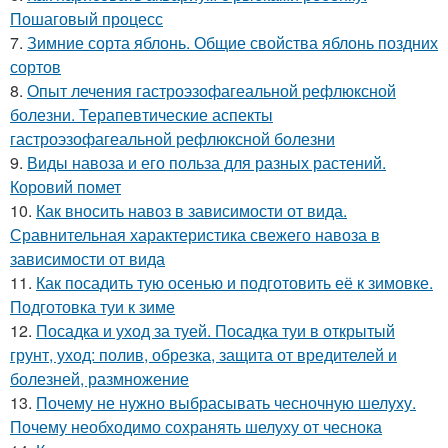
Пошаговый процесс
7.
Зимние сорта яблонь. Общие свойства яблонь поздних
сортов
8.
Опыт лечения гастроэзофагеальной рефлюксной
болезни. Терапевтические аспекты
гастроэзофагеальной рефлюксной болезни
9.
Виды навоза и его польза для разных растений.
Коровий помет
10.
Как вносить навоз в зависимости от вида.
Сравнительная характеристика свежего навоза в
зависимости от вида
11.
Как посадить тую осенью и подготовить её к зимовке.
Подготовка туи к зиме
12.
Посадка и уход за туей. Посадка туи в открытый
грунт, уход: полив, обрезка, защита от вредителей и
болезней, размножение
13.
Почему не нужно выбрасывать чесночную шелуху.
Почему необходимо сохранять шелуху от чеснока