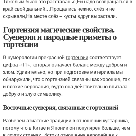
Тяжёлым было это расставанье,Ей надо возвращаться в
край свой дальний…Прощались нежно, слёз и не
скрывали,На месте слёз – кусты вдруг вырастали.
Гортензия магические свойства.
Суеверия и народные приметы о
гортензии
В нумерологии прекрасной
гортензии
соответствует
цифра «11», которая означает баланс между добром и
злом. Удивительно, но при подготовке материала мы
обнаружили, что с гортензией связаны как хорошие, так
и плохие верования, будто она действительно впитала
добрую и злую символику.
Восточные суеверия, связанные с гортензией
Разберем азиатские традиции в отношении кустарника,
потому что в Китае и Японии он популярен больше, чем
в других странах. Истоки отношения европейцев к