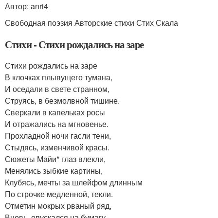
Автор: anri4
Свободная поэзия Авторские стихи Стих Скала
Стихи - Стихи рождались на заре
Стихи рождались на заре
В клочках плывущего тумана,
И оседали в свете странном,
Струясь, в безмолвной тишине.
Сверкали в капельках росы
И отражались на мгновенье.
Прохладной ночи гасли тени,
Стыдясь, изменчивой красы.
Сюжеты Майи* глаз влекли,
Менялись зыбкие картины,
Клубясь, мечты за шлейфом длинным
По строчке медленной, текли.
Отметин мокрых рваный ряд,
Вновь, опускался на бумагу,