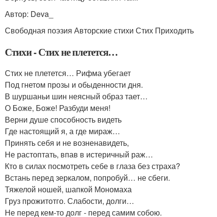
Автор: Deva_
Свободная поэзия Авторские стихи Стих Приходить
Стихи - Стих не плетется…
Стих не плетется… Рифма убегает
Под гнетом прозы и обыденности дня.
В шуршаньи шин неясный образ тает…
О Боже, Боже! Разбуди меня!
Верни душе способность видеть
Где настоящий я, а где мираж…
Принять себя и не возненавидеть,
Не растоптать, впав в истеричный раж…
Кто в силах посмотреть себе в глаза без страха?
Встань перед зеркалом, попробуй… не сбеги.
Тяжелой ношей, шапкой Мономаха
Груз прожитотго. Слабости, долги…
Не перед кем-то долг - перед самим собою.