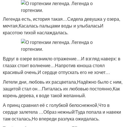
Легенда есть, история такая…Сидела девушка у озера,
мечтая,Касалась пальцами воды и улыбаласьИ
красотою тихой наслаждалась.
Вдруг в озере возникло отражение…И взгляд наверх: в
глазах стоит волнение…Напротив юноша стоял
красивый очень,И сердце отпускать его не хочет…
Летели дни, любовь их расцветала,Надёжно было с ним,
защитой стал он…Питалась их любовью постоянно,Как
корень дерева, к воде такой желанный.
А принц сравнил её с голубкой белоснежной,Что в
сердце залетела …Образ нежный!Туда попала и навеки
там осталась,Но впереди разлука ожидалась.