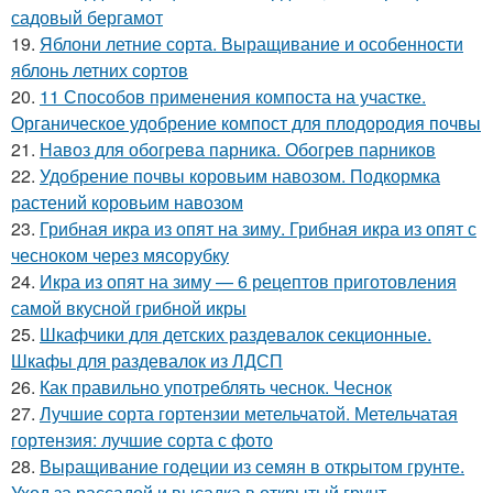
садовый бергамот
19.
Яблони летние сорта. Выращивание и особенности
яблонь летних сортов
20.
11 Способов применения компоста на участке.
Органическое удобрение компост для плодородия почвы
21.
Навоз для обогрева парника. Обогрев парников
22.
Удобрение почвы коровьим навозом. Подкормка
растений коровьим навозом
23.
Грибная икра из опят на зиму. Грибная икра из опят с
чесноком через мясорубку
24.
Икра из опят на зиму — 6 рецептов приготовления
самой вкусной грибной икры
25.
Шкафчики для детских раздевалок секционные.
Шкафы для раздевалок из ЛДСП
26.
Как правильно употреблять чеснок. Чеснок
27.
Лучшие сорта гортензии метельчатой. Метельчатая
гортензия: лучшие сорта с фото
28.
Выращивание годеции из семян в открытом грунте.
Уход за рассадой и высадка в открытый грунт