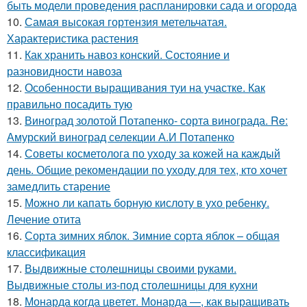
быть модели проведения распланировки сада и огорода
10.
Самая высокая гортензия метельчатая.
Характеристика растения
11.
Как хранить навоз конский. Состояние и
разновидности навоза
12.
Особенности выращивания туи на участке. Как
правильно посадить тую
13.
Виноград золотой Потапенко- сорта винограда. Re:
Амурский виноград селекции А.И Потапенко
14.
Советы косметолога по уходу за кожей на каждый
день. Общие рекомендации по уходу для тех, кто хочет
замедлить старение
15.
Можно ли капать борную кислоту в ухо ребенку.
Лечение отита
16.
Сорта зимних яблок. Зимние сорта яблок – общая
классификация
17.
Выдвижные столешницы своими руками.
Выдвижные столы из-под столешницы для кухни
18.
Монарда когда цветет. Монарда —, как выращивать