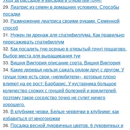
29.
Лиатрис из семян в домашних условиях. Способы
посадки
30.
Размножение лиатриса своими руками. Семенной
способ
31.
Нужен ли дренаж для спатифиллума. Как правильно
пересаживать спатифиллум
32.
Как посадить тую осенью в открытый грунт пошагово.
Выбор места для выращивания туи
33.
Вишня Виктория описание сорта. Вишня Виктория
34.
Какие деревья нельзя сажать рядом друг с другом. У
груши тоже есть свои «нелюбители», которые плохо
влияют на ее рост: Барбарис. У кустарника большое
количество схожих с грушей болезней и вредителей,
поэтому такое соседство точно не сулит ничего
хорошего.
35.
В клубнике черви. Белые червячки в клубнике: как
избавиться от многоножки
36.
Посадка весной луковичных цветов. 6 луковичных и