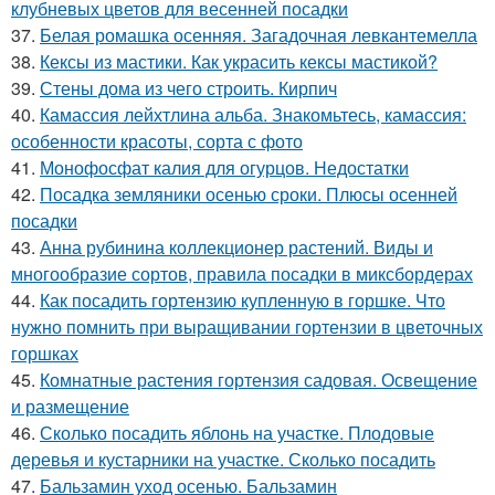
клубневых цветов для весенней посадки
37.
Белая ромашка осенняя. Загадочная левкантемелла
38.
Кексы из мастики. Как украсить кексы мастикой?
39.
Стены дома из чего строить. Кирпич
40.
Камассия лейхтлина альба. Знакомьтесь, камассия:
особенности красоты, сорта с фото
41.
Монофосфат калия для огурцов. Недостатки
42.
Посадка земляники осенью сроки. Плюсы осенней
посадки
43.
Анна рубинина коллекционер растений. Виды и
многообразие сортов, правила посадки в миксбордерах
44.
Как посадить гортензию купленную в горшке. Что
нужно помнить при выращивании гортензии в цветочных
горшках
45.
Комнатные растения гортензия садовая. Освещение
и размещение
46.
Сколько посадить яблонь на участке. Плодовые
деревья и кустарники на участке. Сколько посадить
47.
Бальзамин уход осенью. Бальзамин