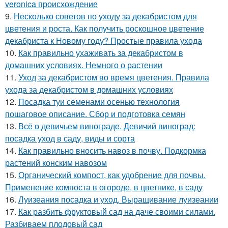
veronica происхождение
9.
Несколько советов по уходу за декабристом для
цветения и роста. Как получить роскошное цветение
декабриста к Новому году? Простые правила ухода
10.
Как правильно ухаживать за декабристом в
домашних условиях. Немного о растении
11.
Уход за декабристом во время цветения. Правила
ухода за декабристом в домашних условиях
12.
Посадка туи семенами осенью технология
пошаговое описание. Сбор и подготовка семян
13.
Всё о девичьем винограде. Девичий виноград:
посадка уход в саду, виды и сорта
14.
Как правильно вносить навоз в почву. Подкормка
растений конским навозом
15.
Органический компост, как удобрение для почвы.
Применение компоста в огороде, в цветнике, в саду
16.
Луизеания посадка и уход. Выращивание луизеании
17.
Как разбить фруктовый сад на даче своими силами.
Разбиваем плодовый сад