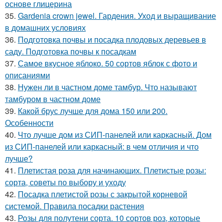
основе глицерина
35.
Gardenia crown jewel. Гардения. Уход и выращивание
в домашних условиях
36.
Подготовка почвы и посадка плодовых деревьев в
саду. Подготовка почвы к посадкам
37.
Самое вкусное яблоко. 50 сортов яблок с фото и
описаниями
38.
Нужен ли в частном доме тамбур. Что называют
тамбуром в частном доме
39.
Какой брус лучше для дома 150 или 200.
Особенности
40.
Что лучше дом из СИП-панелей или каркасный. Дом
из СИП-панелей или каркасный: в чем отличия и что
лучше?
41.
Плетистая роза для начинающих. Плетистые розы:
сорта, советы по выбору и уходу
42.
Посадка плетистой розы с закрытой корневой
системой. Правила посадки растения
43.
Розы для полутени сорта. 10 сортов роз, которые