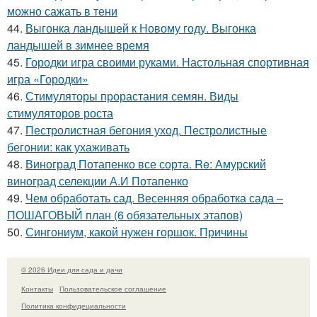
можно сажать в тени
44.
Выгонка ландышей к Новому году. Выгонка
ландышей в зимнее время
45.
Городки игра своими руками. Настольная спортивная
игра «Городки»
46.
Стимуляторы прорастания семян. Виды
стимуляторов роста
47.
Пестролистная бегония уход. Пестролистные
бегонии: как ухаживать
48.
Виноград Потапенко все сорта. Re: Амурский
виноград селекции А.И Потапенко
49.
Чем обработать сад. Весенняя обработка сада –
ПОШАГОВЫЙ план (6 обязательных этапов)
50.
Сингониум, какой нужен горшок. Причины
© 2026 Идеи для сада и дачи
Контакты
Пользовательское соглашение
Политика конфидециальности