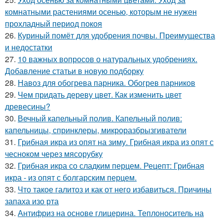
комнатными растениями осенью, которым не нужен
прохладный период покоя
26.
Куриный помёт для удобрения почвы. Преимущества
и недостатки
27.
10 важных вопросов о натуральных удобрениях.
Добавление статьи в новую подборку
28.
Навоз для обогрева парника. Обогрев парников
29.
Чем придать дереву цвет. Как изменить цвет
древесины?
30.
Вечный капельный полив. Капельный полив:
капельницы, спринклеры, микроразбрызгиватели
31.
Грибная икра из опят на зиму. Грибная икра из опят с
чесноком через мясорубку
32.
Грибная икра со сладким перцем. Рецепт: Грибная
икра - из опят с болгарским перцем.
33.
Что такое галитоз и как от него избавиться. Причины
запаха изо рта
34.
Антифриз на основе глицерина. Теплоноситель на