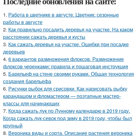
Последние обновления на сайте:
1.
Работа в цветнике в августе. Цветник: сезонные
работы в августе
2.
Как правильно посадить деревья на участке. На каком
расстоянии сажать деревья и кусты
3.
Как сажать деревья на участке. Ошибки при посадке
деревьев
4.
6 вариантов размножения флоксов. Размножение
флоксов черенками: правила и пошаговая инструкция
5.
Барельеф на стене своими руками. Общая технология
создания барельефа
6.
Рисунки рыбок для срисовки. Как нарисовать рыбку
карандашом и фломастером — поэтапные мастер-
классы для начинающих
7.
Когда сажать лук по Лунному календарю в 2019 году.
Когда сажать лук-севок под зиму в 2019 году, чтобы был
крупный
8.
Вероника виды и сорта. Описание растения вероника