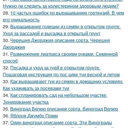
Нужно ли следить за холестерином здоровым людям?
28.
10 частых ошибок по выращиванию гортензий. В чем
его уникальность
29.
Выращивание годеции из семян в открытом грунте.
Уход за рассадой и высадка в открытый грунт
30.
Черешня Джорджия описание сорта. Черешня
Джорджия
31.
Размножение лиатриса своими руками. Семенной
способ
32.
Посадка и уход за туей в открытом грунте.
Пошаговая инструкция по пос адке туи весной и летом
33.
Как выращивают туи из семян в домашних условиях.
Как ухаживать за посевами туи
34.
Как спланировать сад на небольшом участке.
Зонирование участка
35.
Виноград Велюр описание сорта. Виноград Велюр
36.
Яблоня Джумбо Помм
37.
Один виноград описание сорта. Эти Винограды