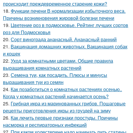
происходит преждевременное старение кожи?
18.
Функции печени В нормализации избыточного веса.
Причины возникновения жировой болезни печени
19.
Цветение роз в подмосковье. Рейтинг лучших сортов
роз для Подмосковья
20.
Сорт винограда ананасный. Ананасный ранний
21.
Вакцинация домашних животных. Вакцинация собак
и кошек
22.
Уход за комнатными цветами. Общие правила
выращивания комнатных растений
23.
Семена туи, как посадить. Плюсы и минусы
выращивания туи из семян
24.
Как позаботиться о комнатных растениях осенью..
Когда у комнатных растений начинается осень?
25.
Грибная икра из маринованных грибов. Пошаговые
рецепты приготовления икры из груздей на зиму
26.
Как лечить первые признаки простуды. Причины
насморка и респираторных инфекций
27.
При каком холестерине надо начинать пить статины.