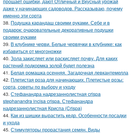
прощает ошибки, дают Отличный и Вкусный урожай
даже у начинающих садоводов. Рассказываю, почему
именно эти сорта
38.
Подушка карандаш своими руками. Себе и в
подарок: очаровательные декоративные подушки
своими руками
39.
В клубнике черви. Белые червячки в клубнике: как
избавиться от многоножки
40.
Зола закисляет или раскисляет почву. Для каких
растений подкормка золой будет полезна
41.
Белая ромашка осенняя. Загадочная левкантемелла
42.
Плетистая роза для начинающих. Плетистые розы:
сорта, советы по выбору и уходу
43.
Стефанандра надрезаннолистная crispa
stephanandra incisa crispa. Стефанандра
надрезаннолистная Криспа (Crispa)
44.
Как из шишки вырастить кедр. Особенности посадки
и ухода
45.
Стимуляторы прорастания семян. Виды