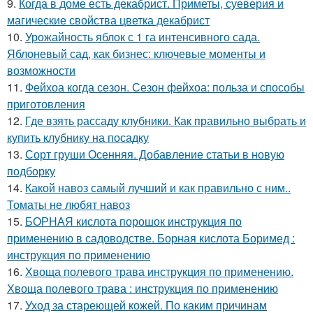
9.
Когда в доме есть декабрист. Приметы, суеверия и
магические свойства цветка декабрист
10.
Урожайность яблок с 1 га интенсивного сада.
Яблоневый сад, как бизнес: ключевые моменты и
возможности
11.
Фейхоа когда сезон. Сезон фейхоа: польза и способы
приготовления
12.
Где взять рассаду клубники. Как правильно выбрать и
купить клубнику на посадку
13.
Сорт груши Осенняя. Добавление статьи в новую
подборку
14.
Какой навоз самый лучший и как правильно с ним..
Томаты не любят навоз
15.
БОРНАЯ кислота порошок инструкция по
применению в садоводстве. Борная кислота Боримед :
инструкция по применению
16.
Хвоща полевого трава инструкция по применению.
Хвоща полевого трава : инструкция по применению
17.
Уход за стареющей кожей. По каким причинам