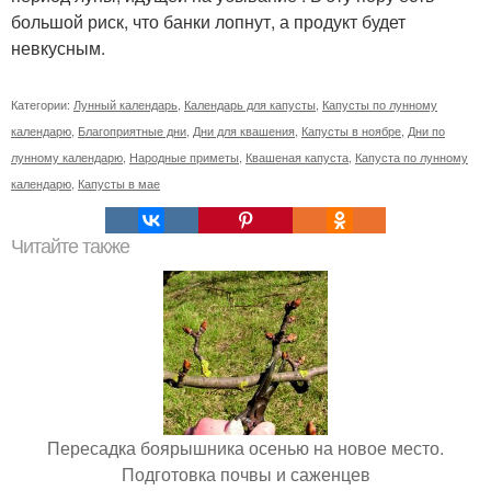
большой риск, что банки лопнут, а продукт будет
невкусным.
Категории:
Лунный календарь
,
Календарь для капусты
,
Капусты по лунному
календарю
,
Благоприятные дни
,
Дни для квашения
,
Капусты в ноябре
,
Дни по
лунному календарю
,
Народные приметы
,
Квашеная капуста
,
Капуста по лунному
календарю
,
Капусты в мае
Читайте также
Пересадка боярышника осенью на новое место.
Подготовка почвы и саженцев