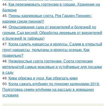
44.
Как перезимовать гортензии в горшке. Хранение на
балконе
45.
Пионы карликовые сорта. Рок Гарден Пиониес:
карлики среди пионов!!!
46.
Опрыскивание сада от вредителей и болезней по
срокам. Сад весной: Обработка деревьев от вредителей
и болезней (в таблицах)
47.
Когда садить нарциссы и крокусы. Садим в открытый
грунт нарциссы, тюльпаны и крокусы осенью. Как
правильно?
48.
Низкорослые сорта гортензии. Сорта гортензии
метельчатой самые красивые и устойчивые для посадки
в саду
49.
Киви обрезка и уход. Как обрезать киви
50.
Когда сажать клубнику по лунному календарю 2019.
Подготовка семян клубники на рассаду в домашних
условиях