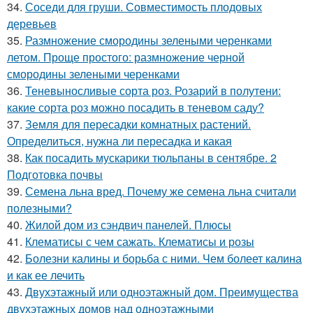
34.
Соседи для груши. Совместимость плодовых
деревьев
35.
Размножение смородины зелеными черенками
летом. Проще простого: размножение черной
смородины зелеными черенками
36.
Теневыносливые сорта роз. Розарий в полутени:
какие сорта роз можно посадить в теневом саду?
37.
Земля для пересадки комнатных растений.
Определиться, нужна ли пересадка и какая
38.
Как посадить мускарики тюльпаны в сентябре. 2
Подготовка почвы
39.
Семена льна вред. Почему же семена льна считали
полезными?
40.
Жилой дом из сэндвич панелей. Плюсы
41.
Клематисы с чем сажать. Клематисы и розы
42.
Болезни калины и борьба с ними. Чем болеет калина
и как ее лечить
43.
Двухэтажный или одноэтажный дом. Преимущества
двухэтажных домов над одноэтажными