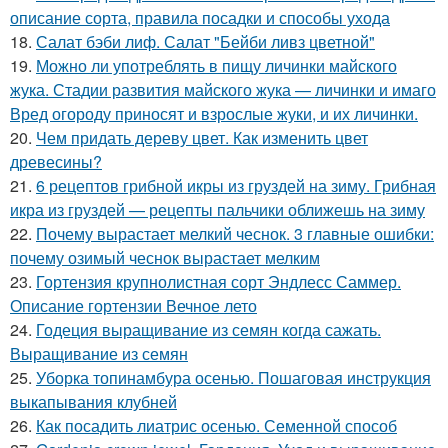
описание сорта, правила посадки и способы ухода
18.
Салат бэби лиф. Салат "Бейби ливз цветной"
19.
Можно ли употреблять в пищу личинки майского
жука. Стадии развития майского жука — личинки и имаго
Вред огороду приносят и взрослые жуки, и их личинки.
20.
Чем придать дереву цвет. Как изменить цвет
древесины?
21.
6 рецептов грибной икры из груздей на зиму. Грибная
икра из груздей — рецепты пальчики оближешь на зиму
22.
Почему вырастает мелкий чеснок. 3 главные ошибки:
почему озимый чеснок вырастает мелким
23.
Гортензия крупнолистная сорт Эндлесс Саммер.
Описание гортензии Вечное лето
24.
Годеция выращивание из семян когда сажать.
Выращивание из семян
25.
Уборка топинамбура осенью. Пошаговая инструкция
выкапывания клубней
26.
Как посадить лиатрис осенью. Семенной способ