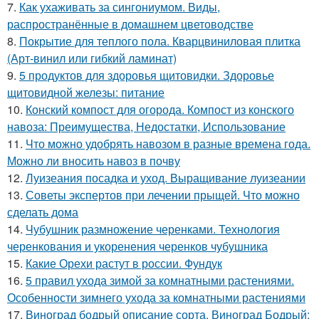
7.
Как ухаживать за сингониумом. Виды,
распространённые в домашнем цветоводстве
8.
Покрытие для теплого пола. Кварцвиниловая плитка
(Арт-винил или гибкий ламинат)
9.
5 продуктов для здоровья щитовидки. Здоровье
щитовидной железы: питание
10.
Конский компост для огорода. Компост из конского
навоза: Преимущества, Недостатки, Использование
11.
Что можно удобрять навозом в разные времена года.
Можно ли вносить навоз в почву
12.
Луизеания посадка и уход. Выращивание луизеании
13.
Советы экспертов при лечении прыщей. Что можно
сделать дома
14.
Чубушник размножение черенками. Технология
черенкования и укоренения черенков чубушника
15.
Какие Орехи растут в россии. Фундук
16.
5 правил ухода зимой за комнатными растениями.
Особенности зимнего ухода за комнатными растениями
17.
Виноград бодрый описание сорта. Виноград Бодрый: