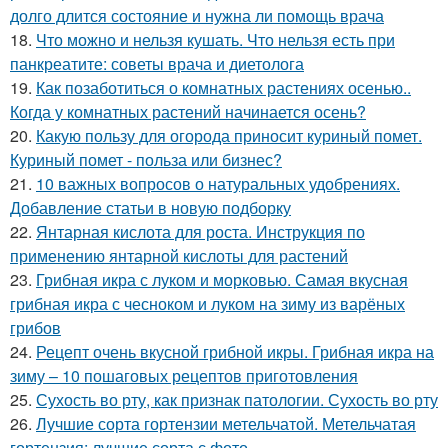
долго длится состояние и нужна ли помощь врача
18.
Что можно и нельзя кушать. Что нельзя есть при
панкреатите: советы врача и диетолога
19.
Как позаботиться о комнатных растениях осенью..
Когда у комнатных растений начинается осень?
20.
Какую пользу для огорода приносит куриный помет.
Куриный помет - польза или бизнес?
21.
10 важных вопросов о натуральных удобрениях.
Добавление статьи в новую подборку
22.
Янтарная кислота для роста. Инструкция по
применению янтарной кислоты для растений
23.
Грибная икра с луком и морковью. Самая вкусная
грибная икра с чесноком и луком на зиму из варёных
грибов
24.
Рецепт очень вкусной грибной икры. Грибная икра на
зиму – 10 пошаговых рецептов приготовления
25.
Сухость во рту, как признак патологии. Сухость во рту
26.
Лучшие сорта гортензии метельчатой. Метельчатая
гортензия: лучшие сорта с фото