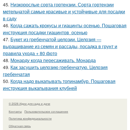
45.
Низкорослые сорта гортензии. Сорта гортензии
метельчатой самые красивые и устойчивые для посадки
в саду
46.
Когда сажать крокусы и гиацинты осенью. Пошаговая
инструкция посадки гиацинтов осенью
47.
Букет из гребенчатой целозии. Целозия —
выращивание из семян и рассады, посадка в грунт и
правила ухода + 80 фото
48.
Монарду когда пересаживать. Монарда
49.
Как засушить целозию гребенчатую. Целозия
гребенчатая
50.
Когда надо выкапывать топинамбур. Пошаговая
инструкция выкапывания клубней
© 2026 Идеи для сада и дачи
Контакты
Пользовательское соглашение
Политика конфидециальности
Обратная связь