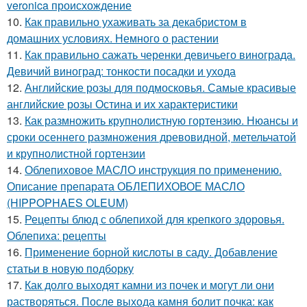
veronica происхождение
10.
Как правильно ухаживать за декабристом в
домашних условиях. Немного о растении
11.
Как правильно сажать черенки девичьего винограда.
Девичий виноград: тонкости посадки и ухода
12.
Английские розы для подмосковья. Самые красивые
английские розы Остина и их характеристики
13.
Как размножить крупнолистную гортензию. Нюансы и
сроки осеннего размножения древовидной, метельчатой
и крупнолистной гортензии
14.
Облепиховое МАСЛО инструкция по применению.
Описание препарата ОБЛЕПИХОВОЕ МАСЛО
(HIPPOPHAES OLEUM)
15.
Рецепты блюд с облепихой для крепкого здоровья.
Облепиха: рецепты
16.
Применение борной кислоты в саду. Добавление
статьи в новую подборку
17.
Как долго выходят камни из почек и могут ли они
растворяться. После выхода камня болит почка: как