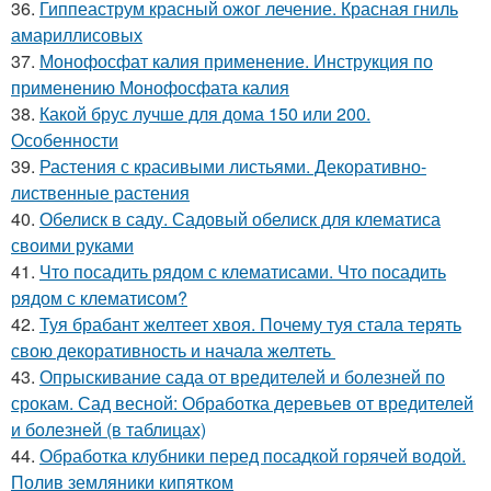
36.
Гиппеаструм красный ожог лечение. Красная гниль
амариллисовых
37.
Монофосфат калия применение. Инструкция по
применению Монофосфата калия
38.
Какой брус лучше для дома 150 или 200.
Особенности
39.
Растения с красивыми листьями. Декоративно-
лиственные растения
40.
Обелиск в саду. Садовый обелиск для клематиса
своими руками
41.
Что посадить рядом с клематисами. Что посадить
рядом с клематисом?
42.
Туя брабант желтеет хвоя. Почему туя стала терять
свою декоративность и начала желтеть
43.
Опрыскивание сада от вредителей и болезней по
срокам. Сад весной: Обработка деревьев от вредителей
и болезней (в таблицах)
44.
Обработка клубники перед посадкой горячей водой.
Полив земляники кипятком