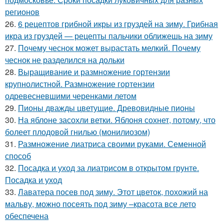
регионов
26.
6 рецептов грибной икры из груздей на зиму. Грибная
икра из груздей — рецепты пальчики оближешь на зиму
27.
Почему чеснок может вырастать мелкий. Почему
чеснок не разделился на дольки
28.
Выращивание и размножение гортензии
крупнолистной. Размножение гортензии
одревесневшими черенками летом
29.
Пионы дважды цветущие. Древовидные пионы
30.
На яблоне засохли ветки. Яблоня сохнет, потому, что
болеет плодовой гнилью (монилиозом)
31.
Размножение лиатриса своими руками. Семенной
способ
32.
Посадка и уход за лиатрисом в открытом грунте.
Посадка и уход
33.
Лаватера посев под зиму. Этот цветок, похожий на
мальву, можно посеять под зиму –красота все лето
обеспечена