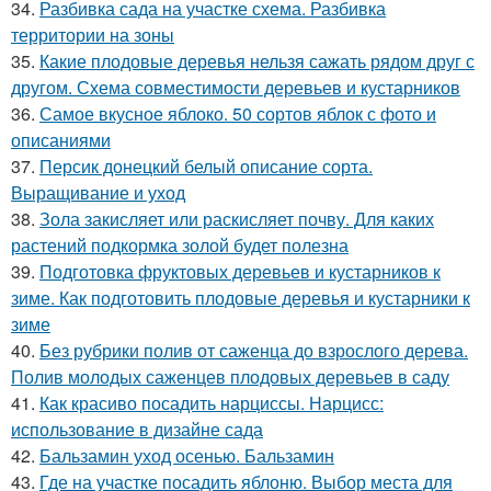
34.
Разбивка сада на участке схема. Разбивка
территории на зоны
35.
Какие плодовые деревья нельзя сажать рядом друг с
другом. Схема совместимости деревьев и кустарников
36.
Самое вкусное яблоко. 50 сортов яблок с фото и
описаниями
37.
Персик донецкий белый описание сорта.
Выращивание и уход
38.
Зола закисляет или раскисляет почву. Для каких
растений подкормка золой будет полезна
39.
Подготовка фруктовых деревьев и кустарников к
зиме. Как подготовить плодовые деревья и кустарники к
зиме
40.
Без рубрики полив от саженца до взрослого дерева.
Полив молодых саженцев плодовых деревьев в саду
41.
Как красиво посадить нарциссы. Нарцисс:
использование в дизайне сада
42.
Бальзамин уход осенью. Бальзамин
43.
Где на участке посадить яблоню. Выбор места для