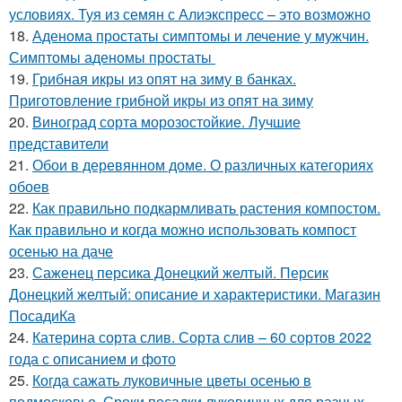
условиях. Туя из семян с Алиэкспресс – это возможно
18.
Аденома простаты симптомы и лечение у мужчин.
Симптомы аденомы простаты
19.
Грибная икры из опят на зиму в банках.
Приготовление грибной икры из опят на зиму
20.
Виноград сорта морозостойкие. Лучшие
представители
21.
Обои в деревянном доме. О различных категориях
обоев
22.
Как правильно подкармливать растения компостом.
Как правильно и когда можно использовать компост
осенью на даче
23.
Саженец персика Донецкий желтый. Персик
Донецкий желтый: описание и характеристики. Магазин
ПосадиКа
24.
Катерина сорта слив. Сорта слив – 60 сортов 2022
года с описанием и фото
25.
Когда сажать луковичные цветы осенью в
подмосковье. Сроки посадки луковичных для разных