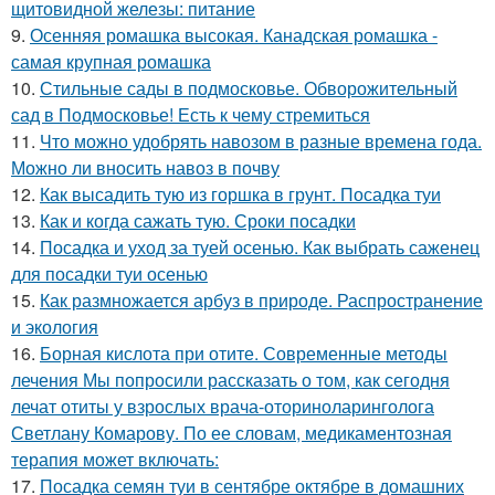
щитовидной железы: питание
9.
Осенняя ромашка высокая. Канадская ромашка -
самая крупная ромашка
10.
Стильные сады в подмосковье. Обворожительный
сад в Подмосковье! Есть к чему стремиться
11.
Что можно удобрять навозом в разные времена года.
Можно ли вносить навоз в почву
12.
Как высадить тую из горшка в грунт. Посадка туи
13.
Как и когда сажать тую. Сроки посадки
14.
Посадка и уход за туей осенью. Как выбрать саженец
для посадки туи осенью
15.
Как размножается арбуз в природе. Распространение
и экология
16.
Борная кислота при отите. Современные методы
лечения Мы попросили рассказать о том, как сегодня
лечат отиты у взрослых врача-оториноларинголога
Светлану Комарову. По ее словам, медикаментозная
терапия может включать:
17.
Посадка семян туи в сентябре октябре в домашних