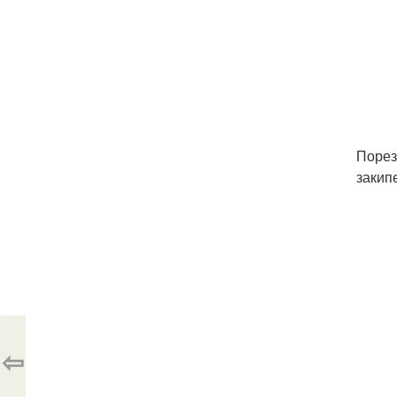
Порез
закип
⇦