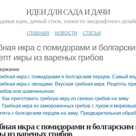
ИДЕИ ДЛЯ САДА И ДАЧИ
адовые идеи, дачный стиль, тонкости ландшафтного дизай
главная
новости
статьи
бная икра с помидорами и болгарск
епт икры из вареных грибов
ержание
рибная икра с помидорами и болгарским перцем. Самый вк
рибная икра с овощами. Вкусная грибная икра. Рецепты при
рибов или шампиньонов
Как приготовить грибную икру из свежих грибов на зиму
Грибная икра из замороженных грибов с луком и морковь
пята с болгарским перцем на зиму. Предварительная обраб
бная икра с помидорами и болгарским
ы из вареных грибов