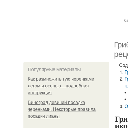
с
Гри
рец
Сод
Популярные материалы
Г
Г
Как размножить тую черенками
г
летом и осенью – подробная
инструкция
Виноград девичий посадка
О
черенками. Некоторые правила
Гри
посадки лианы
икр