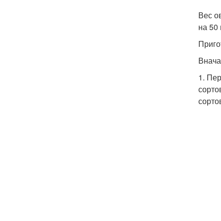
Вес о
на 50
Приго
Внача
1. Пе
сорто
сорто