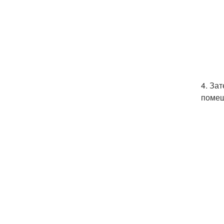
4. За
помеш