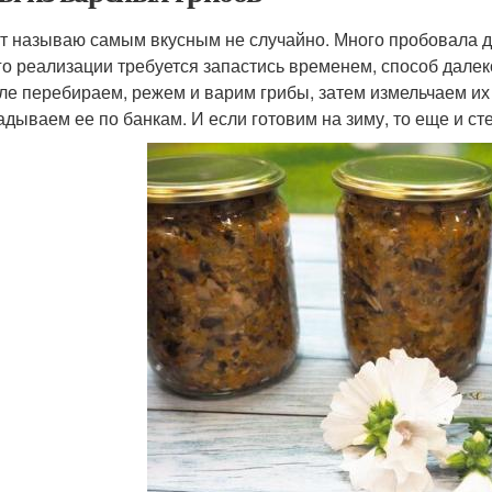
т называю самым вкусным не случайно. Много пробовала дру
го реализации требуется запастись временем, способ далеко
ле перебираем, режем и варим грибы, затем измельчаем их 
адываем ее по банкам. И если готовим на зиму, то еще и ст