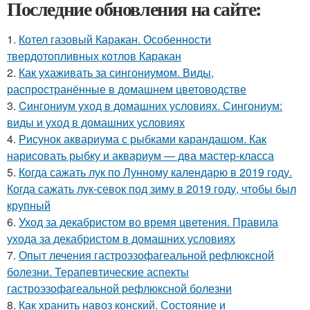
Последние обновления на сайте:
1.
Котел газовый Каракан. Особенности
твердотопливных котлов Каракан
2.
Как ухаживать за сингониумом. Виды,
распространённые в домашнем цветоводстве
3.
Cингониум уход в домашних условиях. Сингониум:
виды и уход в домашних условиях
4.
Рисунок аквариума с рыбками карандашом. Как
нарисовать рыбку и аквариум — два мастер-класса
5.
Когда сажать лук по Лунному календарю в 2019 году.
Когда сажать лук-севок под зиму в 2019 году, чтобы был
крупный
6.
Уход за декабристом во время цветения. Правила
ухода за декабристом в домашних условиях
7.
Опыт лечения гастроэзофагеальной рефлюксной
болезни. Терапевтические аспекты
гастроэзофагеальной рефлюксной болезни
8.
Как хранить навоз конский. Состояние и