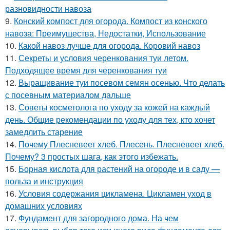
разновидности навоза
9.
Конский компост для огорода. Компост из конского
навоза: Преимущества, Недостатки, Использование
10.
Какой навоз лучше для огорода. Коровий навоз
11.
Секреты и условия черенкования туи летом.
Подходящее время для черенкования туи
12.
Выращивание туи посевом семян осенью. Что делать
с посевным материалом дальше
13.
Советы косметолога по уходу за кожей на каждый
день. Общие рекомендации по уходу для тех, кто хочет
замедлить старение
14.
Почему Плесневеет хлеб. Плесень. Плесневеет хлеб.
Почему? 3 простых шага, как этого избежать.
15.
Борная кислота для растений на огороде и в саду —
польза и инструкция
16.
Условия содержания цикламена. Цикламен уход в
домашних условиях
17.
Фундамент для загородного дома. На чем