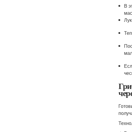
В э
мас
Лук
Теп
Пос
мал
Есл
чес
Гри
чер
Готов
получ
Техно