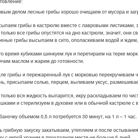
товление:
вым делом лесные грибы хорошо очищаем от мусора и загр
ыпаем грибы в кастрюлю вместе с лавровыми листиками, з
 только все грибы опустятся на дно кастрюли, значит, они с
еные грибы высыпаем в сито, ополаскиваем водой и ждем, 
то время кубиками шинкуем лук и перетираем на терке мор
ячим маслом и жарим до готовности.
ле грибы и пережаренный лук с морковью перекручиваем ч
нь, присыпаем солью, перцем, выливаем уксус, размешивае
 только вся жидкость выпарится, икру раскладываем по ч
шками и стерилизуем в духовке или в обычной кастрюле с 
баночку объемом 0,5 л потребуется 30 минут, на 1 л – 1 час.
ь грибную закуску закатываем, утепляем и после остывани
ку с икрой храним в прохладном месте не больше 5 дней.