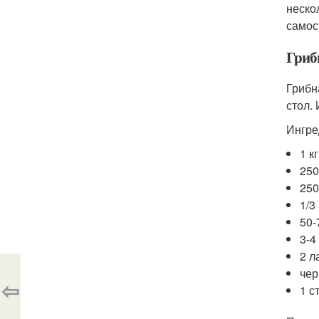
неско
самос
Гриб
Грибн
стол.
Ингре
1 к
250
250
1/3
50-
3-4
2 л
чер
⇦
1 ст