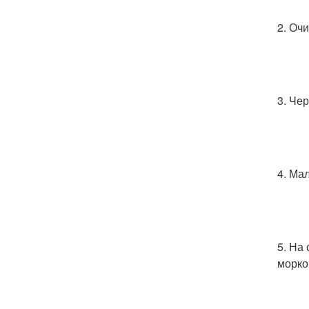
2. Оч
3. Че
4. Ма
5. На
морко