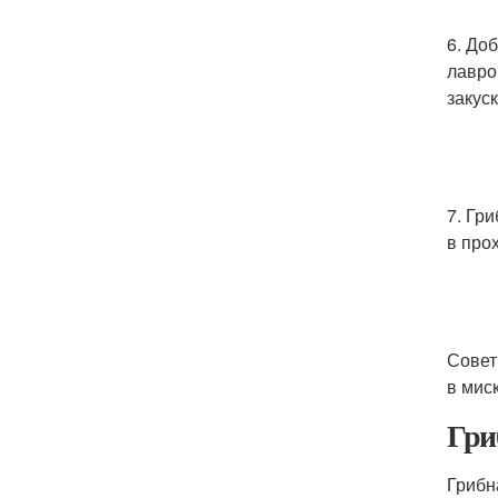
6. До
лавро
закус
7. Гр
в про
Совет
в мис
Гри
Грибн