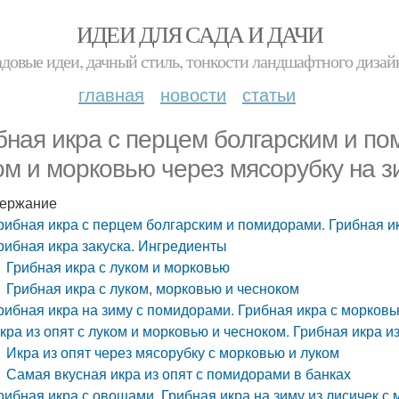
ИДЕИ ДЛЯ САДА И ДАЧИ
адовые идеи, дачный стиль, тонкости ландшафтного дизай
главная
новости
статьи
бная икра с перцем болгарским и по
ом и морковью через мясорубку на з
ержание
рибная икра с перцем болгарским и помидорами. Грибная ик
рибная икра закуска. Ингредиенты
Грибная икра с луком и морковью
Грибная икра с луком, морковью и чесноком
рибная икра на зиму с помидорами. Грибная икра с морковь
кра из опят с луком и морковью и чесноком. Грибная икра и
Икра из опят через мясорубку с морковью и луком
Самая вкусная икра из опят с помидорами в банках
рибная икра с овощами. Грибная икра на зиму из лисичек с