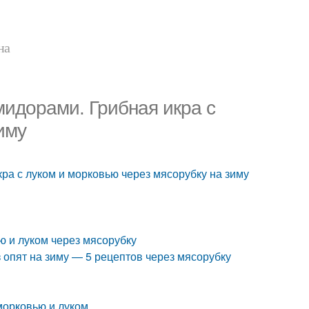
на
мидорами. Грибная икра с
иму
ра с луком и морковью через мясорубку на зиму
ю и луком через мясорубку
з опят на зиму — 5 рецептов через мясорубку
 морковью и луком