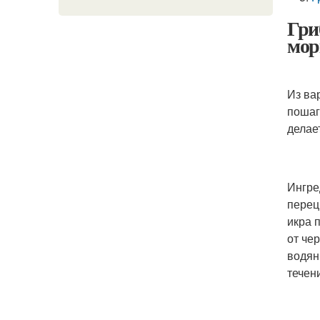
Гри
мор
Из ва
пошаг
делае
Ингред
перец
икра 
от че
водян
течен