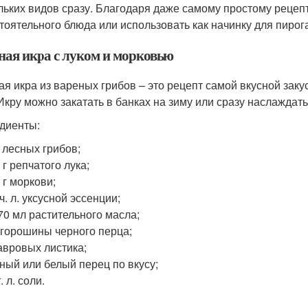
льких видов сразу. Благодаря даже самому простому рецепт
тоятельного блюда или использовать как начинку для пирога
ная икра с луком и морковью
ая икра из вареных грибов – это рецепт самой вкусной заку
 Икру можно закатать в банках на зиму или сразу наслажда
диенты:
г лесных грибов;
 г репчатого лука;
 г моркови;
 ч. л. уксусной эссенции;
70 мл растительного масла;
 горошины черного перца;
авровых листика;
ный или белый перец по вкусу;
. л. соли.