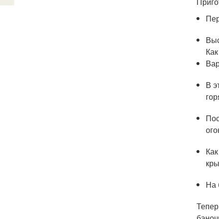
Приго
Пер
Выс
Как
Вар
В э
гор
Пос
ого
Как
кры
На 
Тепер
баноч