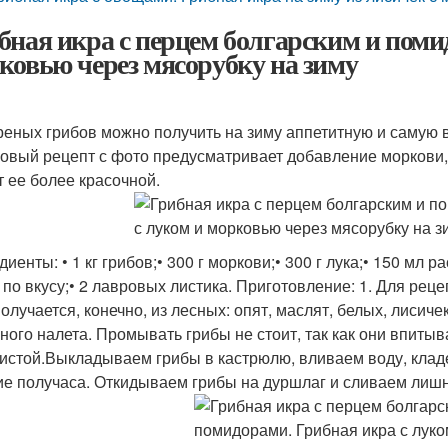
бная икра с перцем болгарским и поми
ковью через мясорубку на зиму
реных грибов можно получить на зиму аппетитную и самую
овый рецепт с фото предусматривает добавление моркови, к
т ее более красочной.
иенты: • 1 кг грибов;• 300 г моркови;• 300 г лука;• 150 мл ра
 по вкусу;• 2 лавровых листика. Приготовление: 1. Для рец
получается, конечно, из лесных: опят, маслят, белых, лис
рного налета. Промывать грибы не стоит, так как они впиты
истой.Выкладываем грибы в кастрюлю, вливаем воду, кладе
ие получаса. Откидываем грибы на дуршлаг и сливаем лиш