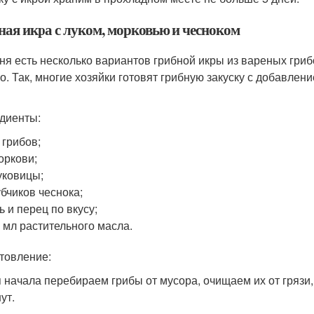
ная икра с луком, морковью и чесноком
ня есть несколько вариантов грибной икры из вареных гри
о. Так, многие хозяйки готовят грибную закуску с добавлен
диенты:
г грибов;
оркови;
уковицы;
убчиков чеснока;
ь и перец по вкусу;
 мл растительного масла.
товление:
 начала перебираем грибы от мусора, очищаем их от грязи
ут.