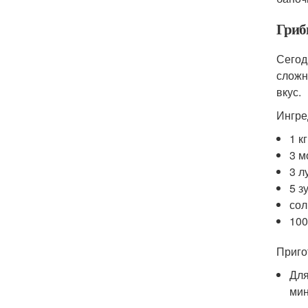
Гриб
Сегод
сложн
вкус.
Ингре
1 к
3 м
3 л
5 з
сол
100
Приго
Для
мин