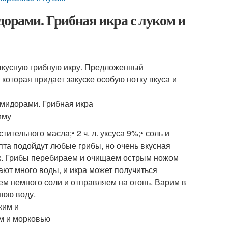
дорами. Грибная икра с луком и
 вкусную грибную икру. Предложенный
оторая придает закуске особую нотку вкуса и
стительного масла;• 2 ч. л. уксуса 9%;• соль и
епта подойдут любые грибы, но очень вкусная
ичек. Грибы перебираем и очищаем острым ножом
вают много воды, и икра может получиться
м немного соли и отправляем на огонь. Варим в
нюю воду.