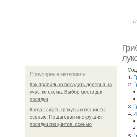
с
Гри
лук
Сод
Популярные материалы
Г
Г
Как правильно посадить деревья на
участке схема. Выбор места для
посадки
Г
Когда сажать крокусы и гиацинты
И
осенью. Пошаговая инструкция
посадки гиацинтов осенью
Г