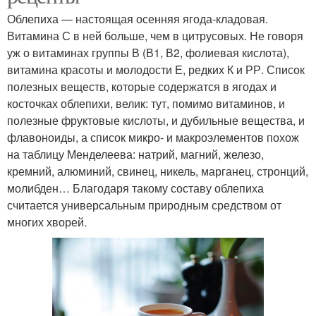
Облепиха — настоящая осенняя ягода-кладовая.
Витамина С в ней больше, чем в цитрусовых. Не говоря
уж о витаминах группы В (В1, В2, фолиевая кислота),
витамина красоты и молодости Е, редких К и РР. Список
полезных веществ, которые содержатся в ягодах и
косточках облепихи, велик: тут, помимо витаминов, и
полезные фруктовые кислоты, и дубильные вещества, и
флавоноиды, а список микро- и макроэлементов похож
на таблицу Менделеева: натрий, магний, железо,
кремний, алюминий, свинец, никель, марганец, стронций,
молибден… Благодаря такому составу облепиха
считается универсальным природным средством от
многих хворей.