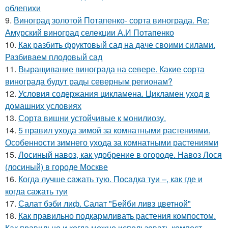
облепихи
9.
Виноград золотой Потапенко- сорта винограда. Re:
Амурский виноград селекции А.И Потапенко
10.
Как разбить фруктовый сад на даче своими силами.
Разбиваем плодовый сад
11.
Выращивание винограда на севере. Какие сорта
винограда будут рады северным регионам?
12.
Условия содержания цикламена. Цикламен уход в
домашних условиях
13.
Сорта вишни устойчивые к монилиозу.
14.
5 правил ухода зимой за комнатными растениями.
Особенности зимнего ухода за комнатными растениями
15.
Лосиный навоз, как удобрение в огороде. Навоз Лося
(лосиный) в городе Москве
16.
Когда лучше сажать тую. Посадка туи –, как где и
когда сажать туи
17.
Салат бэби лиф. Салат "Бейби ливз цветной"
18.
Как правильно подкармливать растения компостом.
Как правильно и когда можно использовать компост