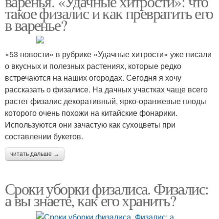
варенья. «Удачные хитрости»: что
такое физалис и как превратить его
в варенье?
Декоративный физалис
Ягодный физалис
«53 новости» в рубрике «Удачные хитрости» уже писали
о вкусных и полезных растениях, которые редко
встречаются на наших огородах. Сегодня я хочу
рассказать о физалисе. На дачных участках чаще всего
Овощной физалис
Физалис по сорту
растет физалис декоративный, ярко-оранжевые плоды
которого очень похожи на китайские фонарики.
Используются они зачастую как сухоцветы при
составлении букетов.
Спелый физалис
читать дальше →
Сроки уборки физалиса. Физалис:
а вы знаете, как его хранить?