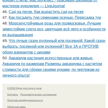
мастеров рукоделия — LiveJournal
46.
Сад на песке. Как вырастить сад на песке
47.
Как посадить тую семенами осенью. Пересадка туи
48.
Морозоустойчивые розы для подмосковья. Лучшие
зимостойкие сорта роз, цветущие всё лето и особенности
их выращивания
49.
Что лучше газон рулонный или посевной. Какой газон
выбрать: посевной или рулонной? Все ЗА и ПРОТИВ
обоих вариантов с ценами
50.
Аквариум растения искусственные или живые.
Аквариум по размерам Размеры аквариума с расчетом
стоимости для сборки своими руками, по чертежам из
личного опыта!
© 2026 Идеи для сада и дачи
Контакты
Пользовательское соглашение
Политика конфидециальности
Обратная связь