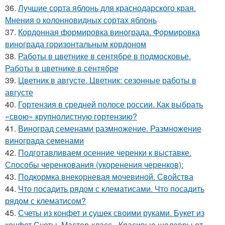
36.
Лучшие сорта яблонь для краснодарского края.
Мнения о колонновидных сортах яблонь
37.
Кордонная формировка винограда. Формировка
винограда горизонтальным кордоном
38.
Работы в цветнике в сентябре в подмосковье.
Работы в цветнике в сентябре
39.
Цветник в августе. Цветник: сезонные работы в
августе
40.
Гортензия в средней полосе россии. Как выбрать
«свою» крупнолистную гортензию?
41.
Виноград семенами размножение. Размножение
винограда семенами
42.
Подготавливаем осенние черенки к выставке.
Способы черенкования (укоренения черенков):
43.
Подкормка внекорневая мочевиной. Свойства
44.
Что посадить рядом с клематисами. Что посадить
рядом с клематисом?
45.
Счеты из конфет и сушек своими руками. Букет из
конфет.Счеты. Мастер-класс - Красивые шедевры от