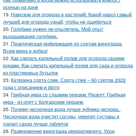
осенью на даче
19.
Навозом для огорода и растений. Какой навоз самый
лучший для огорода узнай, чтобы не ошибиться
20.
Голубике нужен ли опылитель. Мой опыт
выращивания голубики.
21.
Практическая информация по сортам винограда.
Всем мира и добра!
22.
Как сделать капельный полив для огорода своими
руками. Как сделать капельный полив для сада и огорода
из пластиковых бутылок
23.
Катерина сорта слив. Сорта слив – 60 сортов 2022
года с описанием и фото
24.
Грибная икра со сладким перцем. Рецепт: Грибная
икра - из опят с болгарским перцем.
25.
Почему чесночная вода лучше зубчика чеснока..
Чесночная вода очистит сосуды, укрепит суставы и
снизит сахар лучше таблеток
26.
Размножение винограда декоративного. Уход