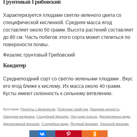
Грунтовый Грибовский
Характеризуется плодами светло-зеленого цвета со
специфической кислинкой. Средняя масса ягод
составляет около 50 грамм. Высота растений составляет
до 80 см. Часть побегов этого сорта может стелиться по
поверхности почвы.
Физалис грунтовый Грибовский
Кондитер
Среднепоздний сорт со светло-зелеными плодами . Вкус
его ягод ближе к кислому. Их масса около 40 грамм.
Кусты имеют склонность к сильному ветвлению.
Категории:
Рецепты с физалисом
,
Полезные свойства
,
Пищевая ценность
,
Народная медицина
,
Съедобный физалис
,
Несущие пользы
,
Декоративные виды
,
Декоративный физалис
,
Съедобные виды
,
Ягодный физалис
,
Овощной физалис