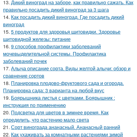
13.
Дикий виноград на заборе, как правильно сажать. Как
правильно посадить дикий виноград за 3 шага
14.
Как посадить дикий виноград. Где посадить дикий
виноград
15.
5 продуктов для здоровья щитовидки. Здоровье
щитовидной железы: питание
16.
9 способов профилактики заболеваний
мочевыделительной системы. Профилактика
заболеваний почек
17.
Алыча описание сорта. Виды желтой алычи: обзор и
сравнение сортов
18.
Планировка плодово-фруктового сада и огорода.
Планировка сада: 3 варианта на любой вкус
19.
Боярышника листья с цветками. Боярышник :
инструкция по применению
20.
Подсветка для цветов в зимнее время. Как
определить, что растению мало света
21.
Сорт винограда ананасный. Ананасный ранний
22.
Как ухаживать за комнатными растениями зимой