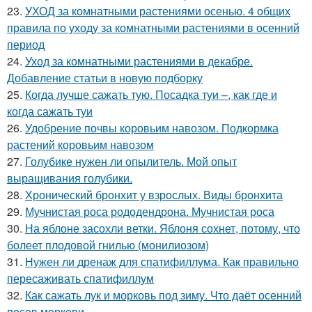
23.
УХОД за комнатными растениями осенью. 4 общих
правила по уходу за комнатными растениями в осенний
период
24.
Уход за комнатными растениями в декабре.
Добавление статьи в новую подборку
25.
Когда лучше сажать тую. Посадка туи –, как где и
когда сажать туи
26.
Удобрение почвы коровьим навозом. Подкормка
растений коровьим навозом
27.
Голубике нужен ли опылитель. Мой опыт
выращивания голубики.
28.
Хронический бронхит у взрослых. Виды бронхита
29.
Мучнистая роса рододендрона. Мучнистая роса
30.
На яблоне засохли ветки. Яблоня сохнет, потому, что
болеет плодовой гнилью (монилиозом)
31.
Нужен ли дренаж для спатифиллума. Как правильно
пересаживать спатифиллум
32.
Как сажать лук и морковь под зиму. Что даёт осенний
посев моркови