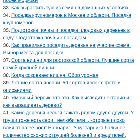
33.
Как вырастить тую из семян в домашних условиях
34.
Посадка крупномеров в Москве и области. Посадка
крупномеров
35.
Подготовка почвы и посадка плодовых деревьев в
саду. Подготовка почвы к посадкам
36.
Как правильно посадить деревья на участке схема.
Выбор места для посадки
37.
Сорта вишни для ростовской области. Лучшие сорта
самой крупной вишни
38.
Когда созревает вишня. Сбор урожая
39.
Летние сорта яблони. 50 сортов яблок с фото и
описаниями
40.
Ямочный персик, что это. Как выглядит нектарин и
как выращивать дерево?
41.
Какие деревья нельзя сажать рядом друг с другом. У
груши тоже есть свои «нелюбители», которые плохо
влияют на ее рост: Барбарис. У кустарника большое
количество схожих с грушей болезней и вредителей,