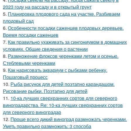
2023 году на рассаду и в открытый грунт
5.
Планировка плодового сада на участке. Разбиваем
плодовый сад
6.
Особенности посадки саженцев плодовых деревьев.
Время посадки саженцев
7.
Как правильно ухаживать за сингониумом в домашних
условиях. Общие сведения о растении
8.
Размножение флоксов черенками летом и осенью.
Стеблевыми черенками
9.
Как нарисовать аквариум с рыбками ребенку.
Пошаговый процесс
10.
Рыба рисунок для детей поэтапно карандашом.
Рисование рыбки. Поэтапно для детей
11.
10-ка лучших сверхранних сортов для северного
виноградарства. Re: 10-ка лучших сверхранних сортов
для северного виноградар
12.
Проще всего дикий виноград размножать черенками.
Уметь правильно размножить: 3 способа