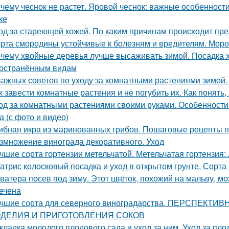
чему чеснок не растет. Яровой чеснок: важные особеннос
ке
од за стареющей кожей. По каким причинам происходит пр
рта смородины устойчивые к болезням и вредителям. Мороз
чему хвойные деревья лучше высаживать зимой. Посадка 
остранённым видам
важных советов по уходу за комнатными растениями зимой
к завести комнатные растения и не погубить их. Как понять
од за комнатными растениями своими руками. Особенности
а (с фото и видео)
ибная икра из маринованных грибов. Пошаговые рецепты пр
змножение винограда декоративного. Уход
чшие сорта гортензии метельчатой. Метельчатая гортензия:
атрис колосковый посадка и уход в открытом грунте. Сорта
ватера посев под зиму. Этот цветок, похожий на мальву, мо
ечена
чшие сорта для северного виноградарства. ПЕРСПЕК
ДЕЛИЯ И ПРИГОТОВЛЕНИЯ СОКОВ
кладка молодого плодового сада и уход за ним. Уход за п