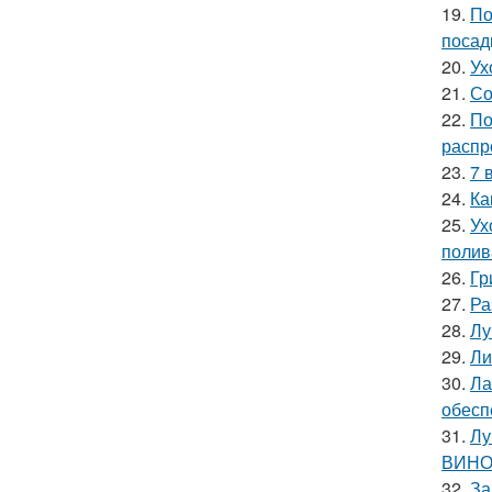
19.
По
посад
20.
Ух
21.
Со
22.
По
распр
23.
7 
24.
Ка
25.
Ух
полив
26.
Гр
27.
Ра
28.
Лу
29.
Ли
30.
Ла
обесп
31.
Лу
ВИНО
32.
За