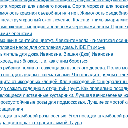
рта моркови для зимнего посева. Сорта моркови для подзи
молость красная съедобная или нет. Жимолость съедобна
ппеаструм красный ожог лечение. Красная гниль амарилли
змножение смородины зелеными черенками летом. Проще 
ыми черенками
машки в сентябре цветут. Левкантемелла - гигантская осе
пловой насос для отопления дома. NIBE F1245–8
ылитель для дюка Ивановна. Вишня (Дюк) Ивановна
хосед на яблоках. …и, как с ним бороться
з рубрики полив от саженца до взрослого дерева. Полив м
о посадить рядом с клематисами. Что посадить рядом с кл
щита от иксодовых клещей. Клещ иксодовый (энцефалитны
гда сажать годецию в открытый грунт. Как правильно посад
елющиеся лиственные кустарники. Лучшая вечнозеленая ж
розоустойчивые розы для подмосковья. Лучшие зимостойкие
ращивания
садка штамбовой розы осенью. Угол посадки штамбовой ро
ура цветок, как сохранить зимой. Гаура