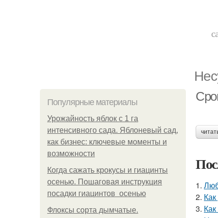
с
Нес
Срок
Популярные материалы
Урожайность яблок с 1 га
интенсивного сада. Яблоневый сад,
читат
как бизнес: ключевые моменты и
возможности
Пос
Когда сажать крокусы и гиацинты
осенью. Пошаговая инструкция
1.
Люб
посадки гиацинтов осенью
2.
Как
3.
Как
Флоксы сорта дымчатые.