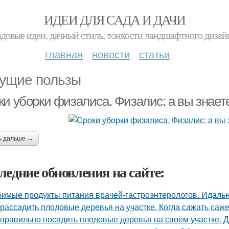
ИДЕИ ДЛЯ САДА И ДАЧИ
адовые идеи, дачный стиль, тонкости ландшафтного дизай
главная
новости
статьи
ущие пользы
и уборки физалиса. Физалис: а вы знаете
ь дальше →
ледние обновления на сайте:
имые продукты питания врачей-гастроэнтерологов. Идальн
 рассадить плодовые деревья на участке. Когда сажать са
 правильно посадить плодовые деревья на своём участке. 