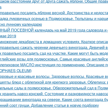
каком расстоянии друг от друга сажать яблони. Общие прави
а
 правильно посадить яблоню весной. Достоинства и недоста
адка луковичных осенью в Подмосковье. Тюльпаны и нарцис
сно лунному календарю
НЫЙ ПОСЕВНОЙ календарь на май 2019 года садовода и о
 мае 2019
множение декабриста в домашних условиях. Краткое описа
 правильно сажать черенки девичьего винограда. Девичий в
к правильно посадить сад на участке. Какие могут быть мо
глийские розы для подмосковья. Самые красивые английски
лепиховое МАСЛО инструкция по применению. Описани
POPHAES OLEUM)
оровые и красивые волосы. Здоровые волосы. Красивые в
цепты блюд с облепихой для крепкого здоровья. Облепиха:
ильные сады в подмосковье. Обворожительный сад в Подмо
к хранить навоз конский. Состояние и разновидности навоз
ращивание винограда на севере. Какие сорта винограда б
нний сорт груши. Добавление статьи в новую подборку