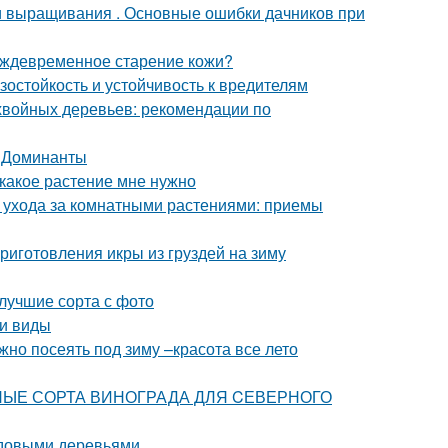
ти выращивания . Основные ошибки дачников при
еждевременное старение кожи?
остойкость и устойчивость к вредителям
хвойных деревьев: рекомендации по
. Доминанты
, какое растение мне нужно
 ухода за комнатными растениями: приемы
иготовления икры из груздей на зиму
 лучшие сорта с фото
 и виды
жно посеять под зиму –красота все лето
ТИВНЫЕ СОРТА ВИНОГРАДА ДЛЯ CЕВЕРНОГО
лодовыми деревьями