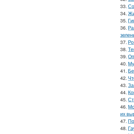
33.
Со
34.
Жи
35.
Ги
36.
Ра
зелен
37.
Ро
38.
Те
39.
Оп
40.
Му
41.
Бе
42.
Чт
43.
За
44.
Ко
45.
Ст
46.
Мо
их вы
47.
По
48.
Га