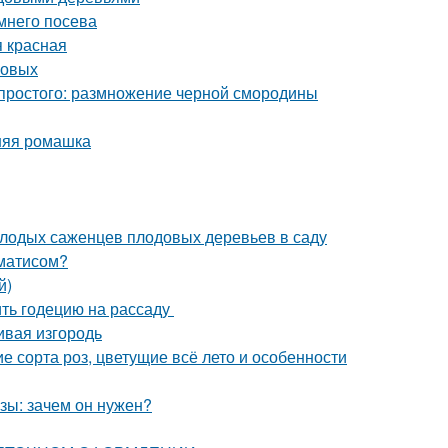
мнего посева
я красная
совых
простого: размножение черной смородины
нняя ромашка
олодых саженцев плодовых деревьев в саду
ематисом?
й)
ить годецию на рассаду
ивая изгородь
 сорта роз, цветущие всё лето и особенности
зы: зачем он нужен?