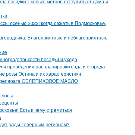
ла посадки: сколько метров отступить от дома и
тки
сы осенью 2022: когда сажать в Подмосковье,
городника. Благоприятные и неблагоприятные
ние
иноград: тонкости посадки и ухода
дели проведения распланировки сада и огорода
е розы Остина и их характеристики
е препарата ОБЛЕПИХОВОЕ МАСЛО
олосы.
 рецепты
сковье! Есть к чему стремиться
а
удут рады северным регионам?