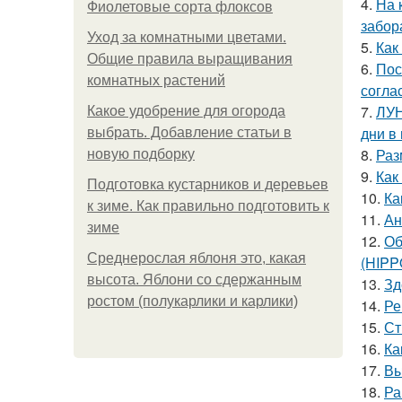
4.
На 
Фиолетовые сорта флоксов
забор
Уход за комнатными цветами.
5.
Как
Общие правила выращивания
6.
Пос
комнатных растений
согла
7.
ЛУН
Какое удобрение для огорода
дни в
выбрать. Добавление статьи в
8.
Раз
новую подборку
9.
Как
Подготовка кустарников и деревьев
10.
Ка
к зиме. Как правильно подготовить к
11.
Ан
зиме
12.
Об
Среднерослая яблоня это, какая
(HIP
высота. Яблони со сдержанным
13.
Зд
ростом (полукарлики и карлики)
14.
Ре
15.
Ст
16.
Ка
17.
Вы
18.
Ра