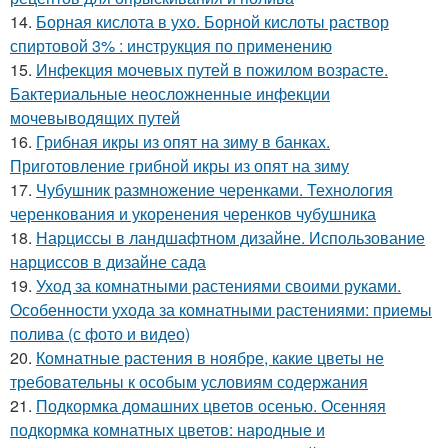
14.
Борная кислота в ухо. Борной кислоты раствор
спиртовой 3% : инструкция по применению
15.
Инфекция мочевых путей в пожилом возрасте.
Бактериальные неосложненные инфекции
мочевыводящих путей
16.
Грибная икры из опят на зиму в банках.
Приготовление грибной икры из опят на зиму
17.
Чубушник размножение черенками. Технология
черенкования и укоренения черенков чубушника
18.
Нарциссы в ландшафтном дизайне. Использование
нарциссов в дизайне сада
19.
Уход за комнатными растениями своими руками.
Особенности ухода за комнатными растениями: приемы
полива (с фото и видео)
20.
Комнатные растения в ноябре, какие цветы не
требовательны к особым условиям содержания
21.
Подкормка домашних цветов осенью. Осенняя
подкормка комнатных цветов: народные и