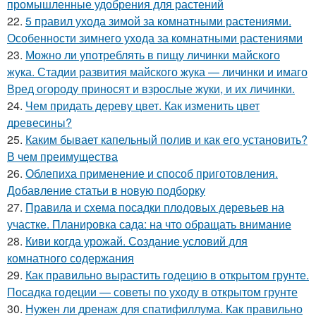
промышленные удобрения для растений
22.
5 правил ухода зимой за комнатными растениями.
Особенности зимнего ухода за комнатными растениями
23.
Можно ли употреблять в пищу личинки майского
жука. Стадии развития майского жука — личинки и имаго
Вред огороду приносят и взрослые жуки, и их личинки.
24.
Чем придать дереву цвет. Как изменить цвет
древесины?
25.
Каким бывает капельный полив и как его установить?
В чем преимущества
26.
Облепиха применение и способ приготовления.
Добавление статьи в новую подборку
27.
Правила и схема посадки плодовых деревьев на
участке. Планировка сада: на что обращать внимание
28.
Киви когда урожай. Создание условий для
комнатного содержания
29.
Как правильно вырастить годецию в открытом грунте.
Посадка годеции — советы по уходу в открытом грунте
30.
Нужен ли дренаж для спатифиллума. Как правильно