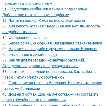
пересаживать спатифиллум
31.
Подготовка хвойников к зиме в подмосковье.
Добавление статьи в новую подборку
32.
Лапти из рогоза. Рогоз на все случаи жизни
33.
Жимолость красная съедобная или нет. Жимолость
съедобная красная
34.
Соединение паз в паз
35.
Белая ромашка осенняя. Загадочная левкантемелла
36.
Нарциссы на клумбе с другими цветами. Нарцисс:
использование в дизайне сада
37.
Земля для пересадки комнатных растений.
Определиться, нужна ли пересадка и какая
38.
Гортензия в средней полосе россии. Как выбрать
«свою» крупнолистную гортензию?
39.
Отопление на газовых баллонах. Нюансы отопления
газовыми баллонами
40.
Дом на 3 сотках. Дом на 3-4 сотках –, как составить
проект. Особенности планирования
41.
Топинамбур где взять. Топинамбур: особые приметы