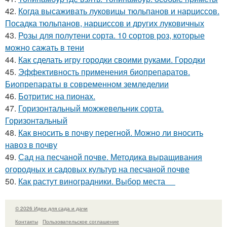
42.
Когда высаживать луковицы тюльпанов и нарциссов.
Посадка тюльпанов, нарциссов и других луковичных
43.
Розы для полутени сорта. 10 сортов роз, которые
можно сажать в тени
44.
Как сделать игру городки своими руками. Городки
45.
Эффективность применения биопрепаратов.
Биопрепараты в современном земледелии
46.
Ботритис на пионах.
47.
Горизонтальный можжевельник сорта.
Горизонтальный
48.
Как вносить в почву перегной. Можно ли вносить
навоз в почву
49.
Сад на песчаной почве. Методика выращивания
огородных и садовых культур на песчаной почве
50.
Как растут виноградники. Выбор места
© 2026 Идеи для сада и дачи
Контакты
Пользовательское соглашение