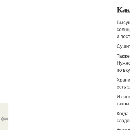
Как
Высуш
солнц
и пост
Сушит
Также
Нужно
по вк
Храни
есть 
Из яг
таком
Когда
⇦
сладо