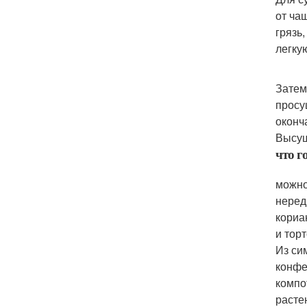
от ча
грязь
легкую
Затем
просу
оконч
Высуш
что г
можно
неред
кориа
и торт
Из си
конфе
компо
расте