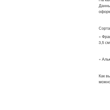
Данны
оформ
Сорта
« Фра
3,5 с
« Аль
Как в
можно