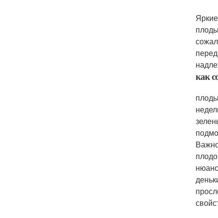
Яркие
плоды
сожал
перед
надле
как с
плоды
недел
зелен
подмо
Важно
плодо
нюанс
деньк
просл
свойс