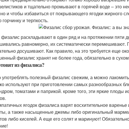
шелистиков и тщательно промывают в горячей воде – это нео
, но и чтобы избавиться от покрывающего ягодки жирного сл
 горчинку и терпкость.
 физалис раскладывают в один ряд и на протяжении пяти д
шивались равномерно, их систематически перемешивают. 
ательно досушивают. Как правило, на это требуется еще око
енный физалис хранят не более года, обязательно в сухом 
отовят из физалиса?
 употреблять полезный физалис свежим, а можно лакомить
ко используют при приготовлении самых разнообразных бл
ндром, томатами и паприкой. кроме того, эти яркие плоды 
ов.
мпатичных ягодок физалиса варят восхитительное варенье 
ты, а также насыщенные джемы либо оригинальный мармела
тов либо киселей. А еще его солят и маринуют! Обязательн
ние!