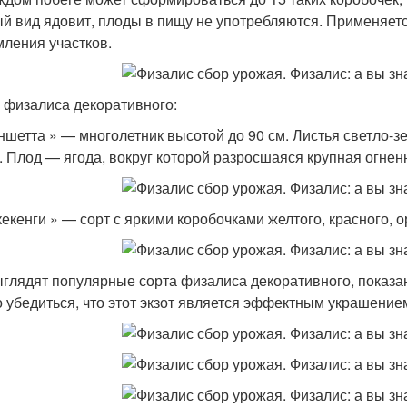
й вид ядовит, плоды в пищу не употребляются. Применяетс
ления участков.
 физалиса декоративного:
ншетта » — многолетник высотой до 90 см. Листья светло-з
м. Плод — ягода, вокруг которой разросшаяся крупная огне
кекенги » — сорт с яркими коробочками желтого, красного, 
ыглядят популярные сорта физалиса декоративного, показа
 убедиться, что этот экзот является эффектным украшение