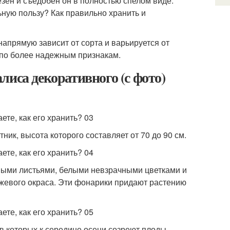
зен и съедобен он в полностью спелом виде.
ьную пользу? Как правильно хранить и
напрямую зависит от сорта и варьируется от
 по более надежным признакам.
лиса декоративного (с фото)
ик, высота которого составляет от 70 до 90 см.
ными листьями, белыми невзрачными цветками и
жевого окраса. Эти фонарики придают растению
в которых к середине осени созреют плоды.