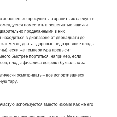
о хорошенько просушить. а хранить их следует в
комендуется поместить в решетчатые ящички
едварительно проделанными в них
 находиться в диапазоне от двенадцати до
лежат месяц-два. а здоровые недозревшие плоды
сны). если же температура превысит
много быстрее портиться. например, если
усов, плоды физалиса дозреют буквально за
атически осматривать – все испортившиеся
ную тару.
ачастую используются вместо изюма! Как же его
 сладкие ярко-оранжевые ягодки. Их отделяют