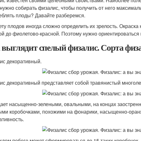
ис известен своими целебными свойствами. Наиболее поле
 нужно собирать физалис, чтобы получить от него максимал
еблять плоды? Давайте разберемся.
ету плодов иногда сложно определить их зрелость. Окраска 
ой до фиолетово-красной. Поэтому нужно ориентироваться
 выглядит спелый физалис. Сорта физа
ис декоративный.
ис декоративный представляет собой травянистый многолетн
ает насыщенно-зелеными, овальными, на концах заострен
ыми коробочками, похожими на фонарики, насыщенно-оран
ативность.
ждом побеге может сформироваться до 15 таких коробочек, 