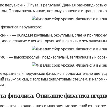
ис перуанский (Physalis peruviana) Данная разновидность 
том. Плоды очень мягкие, поэтому хранению и транспортир
 физалиса перуанского:
есник » — обладает крупными, округлыми, слегка приплюсну
 кисло-сладкие с легкой горчинкой и сильным земляничным
умб » — высокорослый, позднеспелый, теплолюбивый сорт 
декоративный перуанский физалис, продолжительно цветущи
ий (120–150 см), с толстым фиолетовым стеблем, и напоми
ми.
та физалиса. Описание физалиса ягодн
ис — группа однолетних и многолетних растений из того же