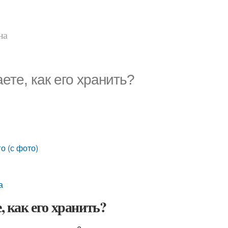
на
ете, как его хранить?
о (с фото)
а
, как его хранить?