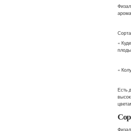
Физал
арома
Сорта
« Куд
плоды
« Кол
Есть 
высок
цвета
Сор
Физал