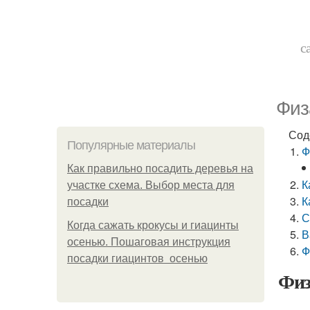
с
Физ
Сод
Популярные материалы
Ф
Как правильно посадить деревья на
К
участке схема. Выбор места для
К
посадки
С
Когда сажать крокусы и гиацинты
В
осенью. Пошаговая инструкция
Ф
посадки гиацинтов осенью
Физ