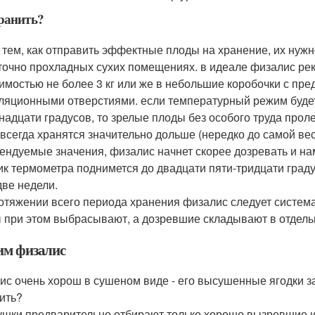
ранить?
 тем, как отправить эффектные плоды на хранение, их нужн
точно прохладных сухих помещениях. в идеале физалис ре
имостью не более 3 кг или же в небольшие коробочки с пр
ляционными отверстиями. если температурный режим будет
надцати градусов, то зрелые плоды без особого труда про
 всегда хранятся значительно дольше (нередко до самой ве
ендуемые значения, физалис начнет скорее дозревать и на
ик термометра поднимется до двадцати пяти-тридцати град
две недели.
отяжении всего периода хранения физалис следует систем
 при этом выбрасывают, а дозревшие складывают в отдель
м физалис
ис очень хорош в сушеном виде - его высушенные ягодки з
ить?
ушки предварительно отбирают только хорошо вызревшие и