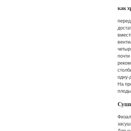
как х
перед
доста
вмест
венти
четыр
почти
реком
столб
одну-
На пр
плоды
Суши
Физал
засуш
Для с