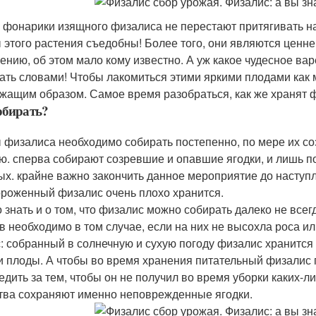
 фонарики изящного физалиса не перестают притягивать на
 этого растения съедобны! Более того, они являются ценне
ению, об этом мало кому известно. А уж какое чудесное вар
ать словами! Чтобы лакомиться этими яркими плодами как 
жащим образом. Самое время разобраться, как же хранят 
обирать?
 физалиса необходимо собирать постепенно, по мере их со
ю. сперва собирают созревшие и опавшие ягодки, и лишь п
ых. крайне важно закончить данное мероприятие до наступл
роженный физалис очень плохо хранится.
 знать и о том, что физалис можно собирать далеко не всег
в необходимо в том случае, если на них не высохла роса и
: собранный в солнечную и сухую погоду физалис хранится
и плоды. А чтобы во время хранения питательный физалис
едить за тем, чтобы он не получил во время уборки каких-
тва сохраняют именно неповрежденные ягодки.