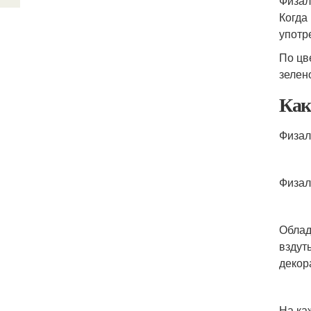
Физал
Когда
употр
По цв
зелен
Как
Физал
Физал
Облад
вздут
декор
На ка