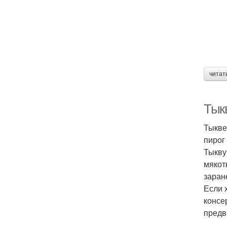
читат
Тык
Тыкве
пирог
Тыкву
мякот
заран
Если 
консе
предв