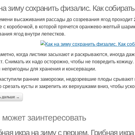
 на зиму сохранить физалис. Как собират
емени высаживания рассады до созревания ягод проходит 2
е с коробочкой, в которой прячется оранжево-желтый шарик
вания ягод внутри лепестков.
аметно, когда листики засыхают и раскрываются, иногда д
т. Снимать их надо осторожно, чтобы не повредить кожицу.
 непригодны для хранения и консервации.
наступили ранние заморозки, недозревшие плоды срывают 
 срезать кусты и закрепить их верхушками вниз, чтобы уско
ь дальше →
 может заинтересовать
ная икра на зиму с перцем. Грибная икра