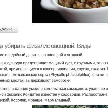
ь дальше →
да убирать физалис овощной. Виды
ис съедобный делится на овощной и ягодный.
ая культура представляет мощный куст, с крупными, от 80 
нкой, применяющиеся в консервировании, соусах, салатах.
аются мексиканские сорта (Physalis philadelphica): они не 
енных местах, выдерживают заморозки.
етнее растение умеет размножаться самосевом: упавшие о
ой физалис Кондитер известен у садоводов. Распростране
вский, Королек, Франше, Мармеладный.