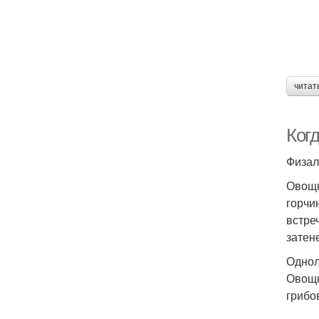
читат
Ког
Физал
Овощн
горчи
встреч
затен
Однол
Овощн
грибо