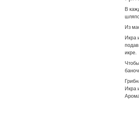
В каж
шляпо
Из ма
Икра 
подав
икре.
Чтобы
баноч
Грибн
Икра 
Арома