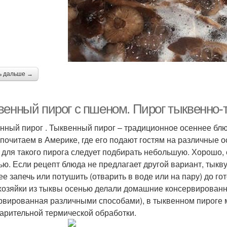
ь дальше →
венный пирог с пшеном. Пирог тыквенно-
нный пирог . Тыквенный пирог – традиционное осеннее бл
 почитаем в Америке, где его подают гостям на различные о
 для такого пирога следует подбирать небольшую. Хорошо, е
ью. Если рецепт блюда не предлагает другой вариант, тыкв
ее запечь или потушить (отварить в воде или на пару) до го
хозяйки из тыквы осенью делали домашние консервированн
рвированная различными способами), в тыквенном пироге м
арительной термической обработки.