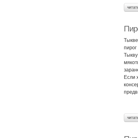
читат
Пир
Тыкве
пирог
Тыкву
мякот
заран
Если 
консе
предв
читат