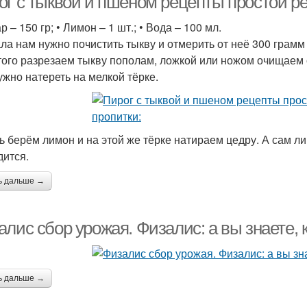
г с тыквой и пшеном рецепты простой рец
р – 150 гр; • Лимон – 1 шт.; • Вода – 100 мл.
ла нам нужно почистить тыкву и отмерить от неё 300 грамм 
того разрезаем тыкву пополам, ложкой или ножом очищаем о
ужно натереть на мелкой тёрке.
ь берём лимон и на этой же тёрке натираем цедру. А сам л
дится.
ь дальше →
лис сбор урожая. Физалис: а вы знаете, к
ь дальше →