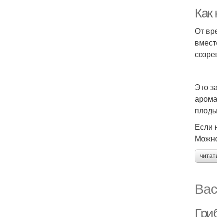
Как
От вр
вмест
созре
Это з
арома
плоды
Если 
Можно
читат
Вас
Гриб