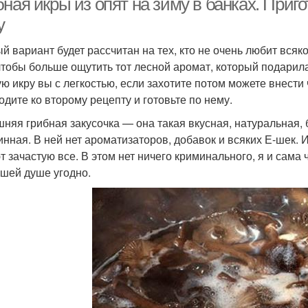
ная икры из опят на зиму в банках. Приг
у
й вариант будет рассчитан на тех, кто не очень любит всяк
 чтобы больше ощутить тот лесной аромат, который подарил
ую икру вы с легкостью, если захотите потом можете внести 
одите ко второму рецепту и готовьте по нему.
няя грибная закусочка — она такая вкусная, натуральная, б
инная. В ней нет ароматизаторов, добавок и всяких Е-шек. 
т зачастую все. В этом нет ничего криминального, я и сама
ашей душе угодно.