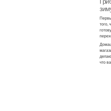
Гриб
зим
Первы
того,
готов
перех
Домаш
магаз
делаю
что в