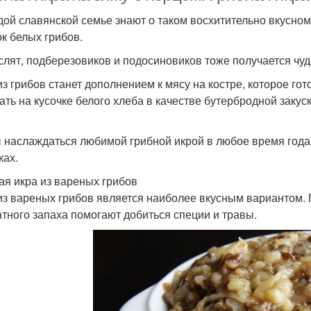
дой славянской семье знают о таком восхитительно вкусном 
к белых грибов.
слят, подберезовиков и подосиновиков тоже получается чуд
из грибов станет дополнением к мясу на костре, которое го
ать на кусочке белого хлеба в качестве бутербродной закус
 наслаждаться любимой грибной икрой в любое время года,
ках.
ая икра из вареных грибов
из вареных грибов является наиболее вкусным вариантом.
тного запаха помогают добиться специи и травы.