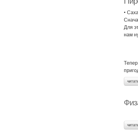
Пиро
• Саха
Снача
Для э
нам н
Тепер
приго
читат
Физа
читат