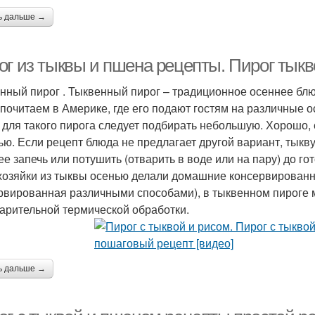
ь дальше →
ог из тыквы и пшена рецепты. Пирог тык
нный пирог . Тыквенный пирог – традиционное осеннее бл
 почитаем в Америке, где его подают гостям на различные о
 для такого пирога следует подбирать небольшую. Хорошо, е
ью. Если рецепт блюда не предлагает другой вариант, тыкв
ее запечь или потушить (отварить в воде или на пару) до го
хозяйки из тыквы осенью делали домашние консервированн
рвированная различными способами), в тыквенном пироге м
арительной термической обработки.
ь дальше →