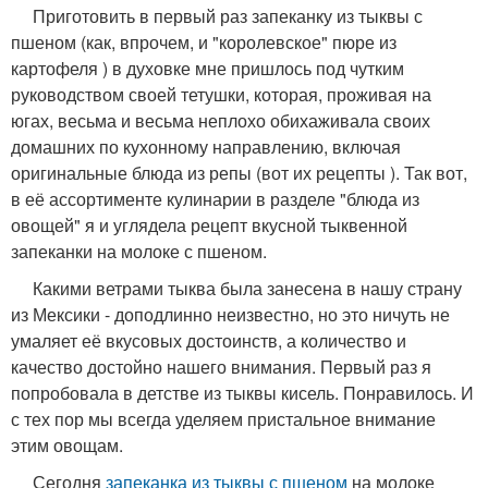
Приготовить в первый раз запеканку из тыквы с
пшеном (как, впрочем, и "королевское" пюре из
картофеля ) в духовке мне пришлось под чутким
руководством своей тетушки, которая, проживая на
югах, весьма и весьма неплохо обихаживала своих
домашних по кухонному направлению, включая
оригинальные блюда из репы (вот их рецепты ). Так вот,
в её ассортименте кулинарии в разделе "блюда из
овощей" я и углядела рецепт вкусной тыквенной
запеканки на молоке с пшеном.
Какими ветрами тыква была занесена в нашу страну
из Мексики - доподлинно неизвестно, но это ничуть не
умаляет её вкусовых достоинств, а количество и
качество достойно нашего внимания. Первый раз я
попробовала в детстве из тыквы кисель. Понравилось. И
с тех пор мы всегда уделяем пристальное внимание
этим овощам.
Сегодня
запеканка из тыквы с пшеном
на молоке