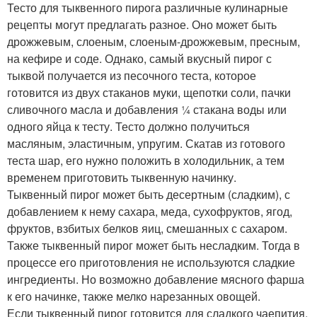
Тесто для тыквенного пирога различные кулинарные
рецепты могут предлагать разное. Оно может быть
дрожжевым, слоеным, слоеным-дрожжевым, пресным,
на кефире и соде. Однако, самый вкусный пирог с
тыквой получается из песочного теста, которое
готовится из двух стаканов муки, щепотки соли, пачки
сливочного масла и добавления ¼ стакана воды или
одного яйца к тесту. Тесто должно получиться
масляным, эластичным, упругим. Скатав из готового
теста шар, его нужно положить в холодильник, а тем
временем приготовить тыквенную начинку.
Тыквенный пирог может быть десертным (сладким), с
добавлением к нему сахара, меда, сухофруктов, ягод,
фруктов, взбитых белков яиц, смешанных с сахаром.
Также тыквенный пирог может быть несладким. Тогда в
процессе его приготовления не используются сладкие
ингредиенты. Но возможно добавление мясного фарша
к его начинке, также мелко нарезанных овощей.
Если тыквенный пирог готовится для сладкого чаепития,