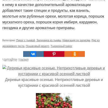
к нему в качестве дополнительной ароматизации
добавляют такие специи и продукты, как ваниль,
молотые или рубленые орехи, молотая корица, порошок
мускатного ореха, порошок корня имбиря, кардамон,
гвоздика и другие ароматные приправы.
Категории:
Пирог с тыквой
,
Запеканка из тыквы
,
Навигация по записям
,
Рис из
дрожжевого теста
,
Пошаговый рецепт
,
Тыквенный пирог
Читайте также
Деревья красивые осенью. Неприхотливые деревья и
кустарники с красивой осенней листвой