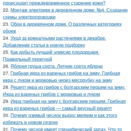
происходит преждевременное старение кожи?
22.
Монтаж электрики в деревянном доме. №4. Создание
схемы электропроводки
23.
Обои в деревянном доме. О различных категориях
обоев
24.
Уход за комнатными растениями в декабре.
Добавление статьи в новую подборку
25.
Как добыть лучший эликсир плодородия.
Правильный перегной
26.
Яблоня груша сорта. Летние сорта яблони
27.
Грибная икра из вареных грибов на зиму. Грибная
икра с луком и морковью через мясорубку на зиму
28.
Рецепт икра из грибов с болгарским перцем на зиму.
Икра из вареных грибов с морковью и луком
29.
Икра грибная на зиму с болгарским перцем. Грибная
икра из вареных грибов — самый вкусный рецепт
30.
Почему озимый чеснок вырос мелким и как этого
избежать в новом сезоне
31.
Почему чеснок имеет специфический запах. Что-то