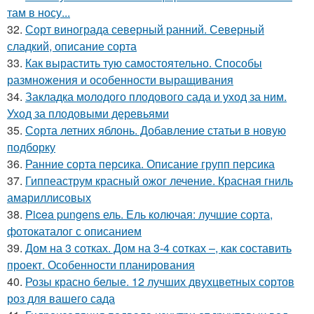
там в носу...
32.
Сорт винограда северный ранний. Северный
сладкий, описание сорта
33.
Как вырастить тую самостоятельно. Способы
размножения и особенности выращивания
34.
Закладка молодого плодового сада и уход за ним.
Уход за плодовыми деревьями
35.
Сорта летних яблонь. Добавление статьи в новую
подборку
36.
Ранние сорта персика. Описание групп персика
37.
Гиппеаструм красный ожог лечение. Красная гниль
амариллисовых
38.
Picea pungens ель. Ель колючая: лучшие сорта,
фотокаталог с описанием
39.
Дом на 3 сотках. Дом на 3-4 сотках –, как составить
проект. Особенности планирования
40.
Розы красно белые. 12 лучших двухцветных сортов
роз для вашего сада