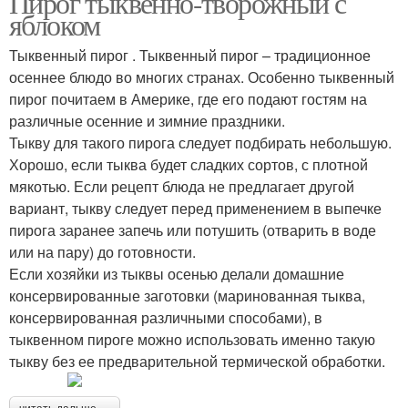
Пирог тыквенно-творожный с
яблоком
Тыквенный пирог . Тыквенный пирог – традиционное
осеннее блюдо во многих странах. Особенно тыквенный
Пирог с тыквой
Пирог из тыквы
пирог почитаем в Америке, где его подают гостям на
различные осенние и зимние праздники.
Тыкву для такого пирога следует подбирать небольшую.
Хорошо, если тыква будет сладких сортов, с плотной
Пирог с рисом
Пирог на молоке
мякотью. Если рецепт блюда не предлагает другой
вариант, тыкву следует перед применением в выпечке
пирога заранее запечь или потушить (отварить в воде
или на пару) до готовности.
Если хозяйки из тыквы осенью делали домашние
Пирог с курицей
Закрытый пирог
консервированные заготовки (маринованная тыква,
консервированная различными способами), в
тыквенном пироге можно использовать именно такую
тыкву без ее предварительной термической обработки.
Татарский пирог
Пирог с безе