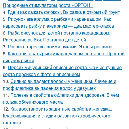
Природные стимуляторы роста «ОРТОН»
4.
Где и как сажать флоксы. Высадка в открытый грунт
5.
Рисунок аквариума с рыбками карандашом. Как
нарисовать рыбку и аквариум — два мастер-класса
6.
Рыба рисунок для детей поэтапно карандашом.
Рисование рыбки. Поэтапно для детей
7.
Роспись тарелок своими руками. Этапы росписи
8.
Как нарисовать рыбку карандашом поэтапно. Простой
рисунок рыбки
9.
Персик мичуринский описание сорта. Самые лучшие
сорта персиков с фото и описанием
10.
Сильно выпадают волосы у женщины. Лечение и
профилактика выпадения волос у девушек
11.
Полезные свойства облепихи для здоровья. В чем
польза облепихового масла
12.
Как восстановить защитные свойства желудка..
Классификация и стадии развития атрофического
гастрита