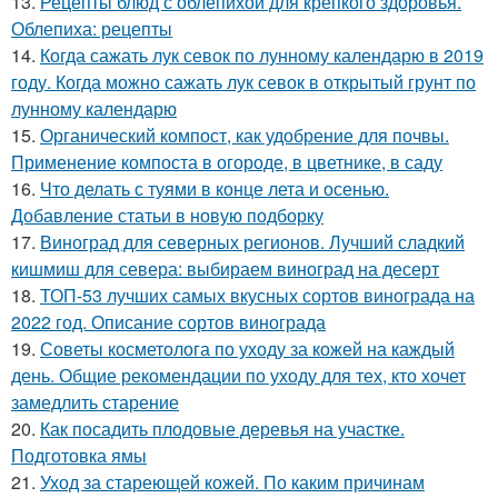
13.
Рецепты блюд с облепихой для крепкого здоровья.
Облепиха: рецепты
14.
Когда сажать лук севок по лунному календарю в 2019
году. Когда можно сажать лук севок в открытый грунт по
лунному календарю
15.
Органический компост, как удобрение для почвы.
Применение компоста в огороде, в цветнике, в саду
16.
Что делать с туями в конце лета и осенью.
Добавление статьи в новую подборку
17.
Виноград для северных регионов. Лучший сладкий
кишмиш для севера: выбираем виноград на десерт
18.
ТОП-53 лучших самых вкусных сортов винограда на
2022 год. Описание сортов винограда
19.
Советы косметолога по уходу за кожей на каждый
день. Общие рекомендации по уходу для тех, кто хочет
замедлить старение
20.
Как посадить плодовые деревья на участке.
Подготовка ямы
21.
Уход за стареющей кожей. По каким причинам