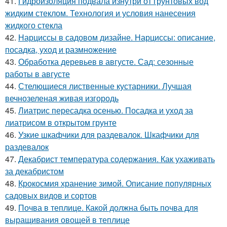
41.
Гидроизоляция подвала изнутри от грунтовых вод
жидким стеклом. Технология и условия нанесения
жидкого стекла
42.
Нарциссы в садовом дизайне. Нарциссы: описание,
посадка, уход и размножение
43.
Обработка деревьев в августе. Сад: сезонные
работы в августе
44.
Стелющиеся лиственные кустарники. Лучшая
вечнозеленая живая изгородь
45.
Лиатрис пересадка осенью. Посадка и уход за
лиатрисом в открытом грунте
46.
Узкие шкафчики для раздевалок. Шкафчики для
раздевалок
47.
Декабрист температура содержания. Как ухаживать
за декабристом
48.
Крокосмия хранение зимой. Описание популярных
садовых видов и сортов
49.
Почва в теплице. Какой должна быть почва для
выращивания овощей в теплице