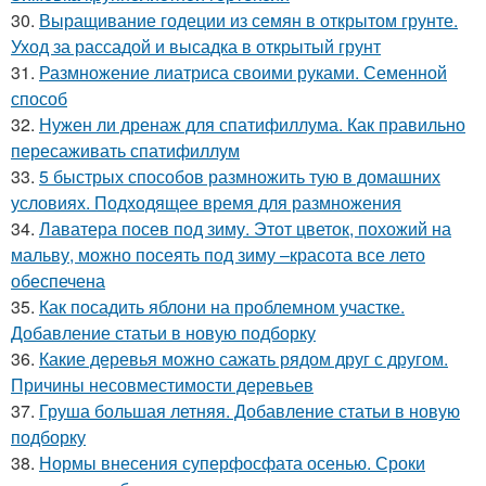
30.
Выращивание годеции из семян в открытом грунте.
Уход за рассадой и высадка в открытый грунт
31.
Размножение лиатриса своими руками. Семенной
способ
32.
Нужен ли дренаж для спатифиллума. Как правильно
пересаживать спатифиллум
33.
5 быстрых способов размножить тую в домашних
условиях. Подходящее время для размножения
34.
Лаватера посев под зиму. Этот цветок, похожий на
мальву, можно посеять под зиму –красота все лето
обеспечена
35.
Как посадить яблони на проблемном участке.
Добавление статьи в новую подборку
36.
Какие деревья можно сажать рядом друг с другом.
Причины несовместимости деревьев
37.
Груша большая летняя. Добавление статьи в новую
подборку
38.
Нормы внесения суперфосфата осенью. Сроки