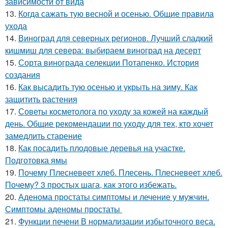
зависимости от вида
13.
Когда сажать тую весной и осенью. Общие правила
ухода
14.
Виноград для северных регионов. Лучший сладкий
кишмиш для севера: выбираем виноград на десерт
15.
Сорта винограда селекции Потапенко. История
создания
16.
Как высадить тую осенью и укрыть на зиму. Как
защитить растения
17.
Советы косметолога по уходу за кожей на каждый
день. Общие рекомендации по уходу для тех, кто хочет
замедлить старение
18.
Как посадить плодовые деревья на участке.
Подготовка ямы
19.
Почему Плесневеет хлеб. Плесень. Плесневеет хлеб.
Почему? 3 простых шага, как этого избежать.
20.
Аденома простаты симптомы и лечение у мужчин.
Симптомы аденомы простаты
21.
Функции печени В нормализации избыточного веса.