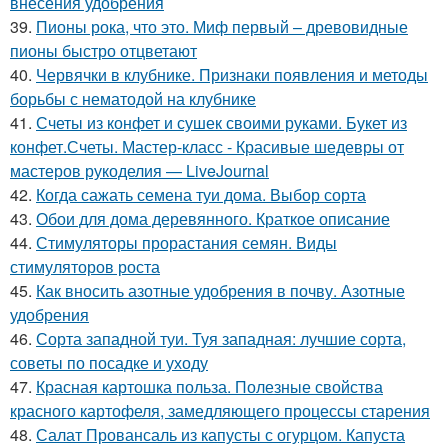
внесения удобрения
39.
Пионы рока, что это. Миф первый – древовидные
пионы быстро отцветают
40.
Червячки в клубнике. Признаки появления и методы
борьбы с нематодой на клубнике
41.
Счеты из конфет и сушек своими руками. Букет из
конфет.Счеты. Мастер-класс - Красивые шедевры от
мастеров рукоделия — LiveJournal
42.
Когда сажать семена туи дома. Выбор сорта
43.
Обои для дома деревянного. Краткое описание
44.
Стимуляторы прорастания семян. Виды
стимуляторов роста
45.
Как вносить азотные удобрения в почву. Азотные
удобрения
46.
Сорта западной туи. Туя западная: лучшие сорта,
советы по посадке и уходу
47.
Красная картошка польза. Полезные свойства
красного картофеля, замедляющего процессы старения
48.
Салат Провансаль из капусты с огурцом. Капуста