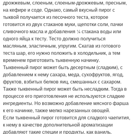
дрожжевым, слоеным, слоеным-дрожжевым, пресным,
на кефире и соде. Однако, самый вкусный пирог с
тыквой получается из песочного теста, которое
готовится из двух стаканов муки, щепотки соли, пачки
сливочного масла и добавления ¼ стакана воды или
одного яйца к тесту. Тесто должно получиться
масляным, эластичным, упругим. Скатав из готового
теста шар, его нужно положить в холодильник, а тем
временем приготовить тыквенную начинку.
Тыквенный пирог может быть десертным (сладким), с
добавлением к нему сахара, меда, сухофруктов, ягод,
фруктов, взбитых белков яиц, смешанных с сахаром.
Также тыквенный пирог может быть несладким. Тогда в
процессе его приготовления не используются сладкие
ингредиенты. Но возможно добавление мясного фарша
к его начинке, также мелко нарезанных овощей.
Если тыквенный пирог готовится для сладкого чаепития,
к нему в качестве дополнительной ароматизации
добавляют такие специи и продукты, как ваниль,