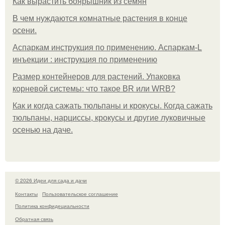
Как вырастить боярышник из семян
В чем нуждаются комнатные растения в конце
осени.
Аспаркам инструкция по применению. Аспаркам-L
инъекции : инструкция по применению
Размер контейнеров для растений. Упаковка
корневой системы: что такое BR или WRB?
Как и когда сажать тюльпаны и крокусы. Когда сажать
тюльпаны, нарциссы, крокусы и другие луковичные
осенью на даче.
© 2026 Идеи для сада и дачи
Контакты
Пользовательское соглашение
Политика конфидециальности
Обратная связь