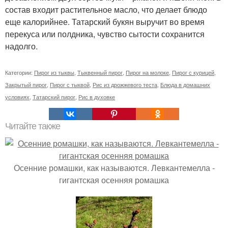
состав входит растительное масло, что делает блюдо
еще калорийнее. Татарский букян выручит во время
перекуса или полдника, чувство сытости сохранится
надолго.
Категории:
Пирог из тыквы
,
Тыквенный пирог
,
Пирог на молоке
,
Пирог с курицей
,
Закрытый пирог
,
Пирог с тыквой
,
Рис из дрожжевого теста
,
Блюда в домашних
условиях
,
Татарский пирог
,
Рис в духовке
Читайте также
Осенние ромашки, как называются. Левкантемелла -
гигантская осенняя ромашка