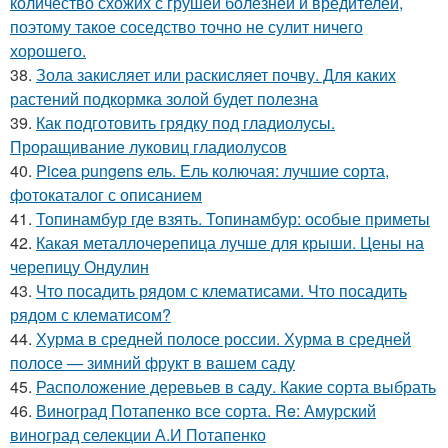
количество схожих с грушей болезней и вредителей,
поэтому такое соседство точно не сулит ничего
хорошего.
38.
Зола закисляет или раскисляет почву. Для каких
растений подкормка золой будет полезна
39.
Как подготовить грядку под гладиолусы.
Проращивание луковиц гладиолусов
40.
Picea pungens ель. Ель колючая: лучшие сорта,
фотокаталог с описанием
41.
Топинамбур где взять. Топинамбур: особые приметы
42.
Какая металлочерепица лучше для крыши. Цены на
черепицу Ондулин
43.
Что посадить рядом с клематисами. Что посадить
рядом с клематисом?
44.
Хурма в средней полосе россии. Хурма в средней
полосе — зимний фрукт в вашем саду
45.
Расположение деревьев в саду. Какие сорта выбрать
46.
Виноград Потапенко все сорта. Re: Амурский
виноград селекции А.И Потапенко