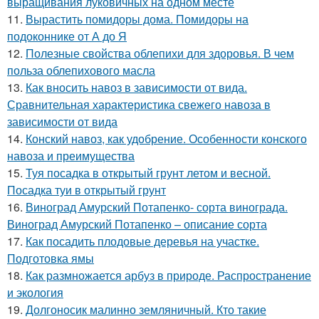
выращивания луковичных на одном месте
11.
Вырастить помидоры дома. Помидоры на
подоконнике от А до Я
12.
Полезные свойства облепихи для здоровья. В чем
польза облепихового масла
13.
Как вносить навоз в зависимости от вида.
Сравнительная характеристика свежего навоза в
зависимости от вида
14.
Конский навоз, как удобрение. Особенности конского
навоза и преимущества
15.
Туя посадка в открытый грунт летом и весной.
Посадка туи в открытый грунт
16.
Виноград Амурский Потапенко- сорта винограда.
Виноград Амурский Потапенко – описание сорта
17.
Как посадить плодовые деревья на участке.
Подготовка ямы
18.
Как размножается арбуз в природе. Распространение
и экология
19.
Долгоносик малинно земляничный. Кто такие