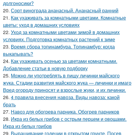
долгоносики?
20.
Сорт винограда ананасный. Ананасный ранний
21.
Как ухаживать за комнатными цветами. Комнатные
цветы: уход в домашних условиях
22.
Уход за комнатными цветами зимой в домашних
условиях. Подготовка комнатных растений к зиме
23.
Время сбора топинамбура. Топинамбур: когда
выкапывать?
24.
Как ухаживать осенью за цветами комнатными.
Добавление статьи в новую подборку
25.
Можно ли употреблять в пищу личинки майского
жука. Стадии развития майского жука — личинки и имаго
Вред огороду приносят и взрослые жуки, и их личинки.
26.
4 правила внесения навоза. Виды навоза: какой
брать
27.
Навоз для обогрева парника. Обогрев парников
28.
Икра из белых грибов с острым перцем и овощами.
Икра из белых грибов
29.
Выращивание годеции в открытом грунте. Посев