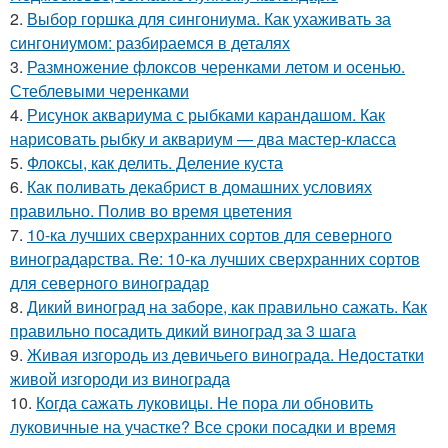
2.
Выбор горшка для сингониума. Как ухаживать за
сингониумом: разбираемся в деталях
3.
Размножение флоксов черенками летом и осенью.
Стеблевыми черенками
4.
Рисунок аквариума с рыбками карандашом. Как
нарисовать рыбку и аквариум — два мастер-класса
5.
Флоксы, как делить. Деление куста
6.
Как поливать декабрист в домашних условиях
правильно. Полив во время цветения
7.
10-ка лучших сверхранних сортов для северного
виноградарства. Re: 10-ка лучших сверхранних сортов
для северного виноградар
8.
Дикий виноград на заборе, как правильно сажать. Как
правильно посадить дикий виноград за 3 шага
9.
Живая изгородь из девичьего винограда. Недостатки
живой изгороди из винограда
10.
Когда сажать луковицы. Не пора ли обновить
луковичные на участке? Все сроки посадки и время