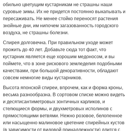
обильно цветущим кустарникам не страшны наши
суровые зимы. Их не придется постоянно выкапывать и
пересаживать. Не менее стойко переносят растения
знойные дни, им нипочем загазованность городского
воздуха, не страшны болезни.
Спирея долговечна. При правильном уходе может
прожить до 40 лет. Добавьте сюда тот факт, что
кустарник является еще хорошим медоносом, и вы
поймете, что в зоне рискового земледелия подобными
качествами, при большой декоративности, обладают
совсем немногие виды кустарников.
Высота японской спиреи, впрочем, как и форма кроны,
весьма разнообразна. В сортовом списке можно видеть
и десятисантиметровых зонтичных карликов, и
стелющиеся формы, и двухметровых исполинов с
прямостоящими ветвями. Нежно розовое, белопенное
или насыщенно малиновое цветение спирейных кустов
(в зависимости от видовой принадлежности) длится с