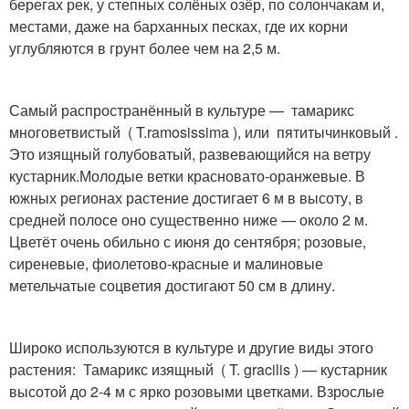
берегах рек, у степных солёных озёр, по солончакам и,
местами, даже на барханных песках, где их корни
углубляются в грунт более чем на 2,5 м.
Самый распространённый в культуре — тамарикс
многоветвистый ( T.ramosissima ), или пятитычинковый .
Это изящный голубоватый, развевающийся на ветру
кустарник.Молодые ветки красновато-оранжевые. В
южных регионах растение достигает 6 м в высоту, в
средней полосе оно существенно ниже — около 2 м.
Цветёт очень обильно с июня до сентября; розовые,
сиреневые, фиолетово-красные и малиновые
метельчатые соцветия достигают 50 см в длину.
Широко используются в культуре и другие виды этого
растения: Тамарикс изящный ( T. gracilis ) — кустарник
высотой до 2-4 м с ярко розовыми цветками. Взрослые