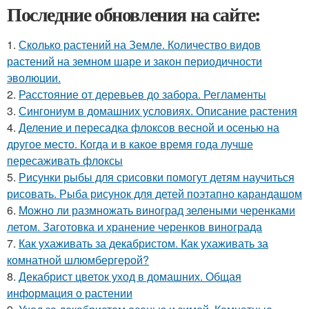
Последние обновления на сайте:
1.
Сколько растений на Земле. Количество видов
растений на земном шаре и закон периодичности
эволюции.
2.
Расстояние от деревьев до забора. Регламенты
3.
Сингониум в домашних условиях. Описание растения
4.
Деление и пересадка флоксов весной и осенью на
другое место. Когда и в какое время года лучше
пересаживать флоксы
5.
Рисунки рыбы для срисовки помогут детям научиться
рисовать. Рыба рисунок для детей поэтапно карандашом
6.
Можно ли размножать виноград зелеными черенками
летом. Заготовка и хранение черенков винограда
7.
Как ухаживать за декабристом. Как ухаживать за
комнатной шлюмбергерой?
8.
Декабрист цветок уход в домашних. Общая
информация о растении