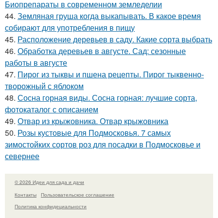
Биопрепараты в современном земледелии
44.
Земляная груша когда выкапывать. В какое время
собирают для употребления в пищу
45.
Расположение деревьев в саду. Какие сорта выбрать
46.
Обработка деревьев в августе. Сад: сезонные
работы в августе
47.
Пирог из тыквы и пшена рецепты. Пирог тыквенно-
творожный с яблоком
48.
Сосна горная виды. Сосна горная: лучшие сорта,
фотокаталог с описанием
49.
Отвар из крыжовника. Отвар крыжовника
50.
Розы кустовые для Подмосковья. 7 самых
зимостойких сортов роз для посадки в Подмосковье и
севернее
© 2026 Идеи для сада и дачи
Контакты
Пользовательское соглашение
Политика конфидециальности