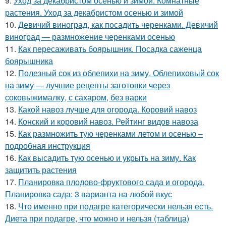
9.
Уход за декабристом осенью и зимой. Комнатные
растения. Уход за декабристом осенью и зимой
10.
Девичий виноград, как посадить черенками. Девичий
виноград — размножение черенками осенью
11.
Как пересаживать боярышник. Посадка саженца
боярышника
12.
Полезный сок из облепихи на зиму. Облепиховый сок
на зиму — лучшие рецепты заготовки через
соковыжималку, с сахаром, без варки
13.
Какой навоз лучше для огорода. Коровий навоз
14.
Конский и коровий навоз. Рейтинг видов навоза
15.
Как размножить тую черенками летом и осенью –
подробная инструкция
16.
Как высадить тую осенью и укрыть на зиму. Как
защитить растения
17.
Планировка плодово-фруктового сада и огорода.
Планировка сада: 3 варианта на любой вкус
18.
Что именно при подагре категорически нельзя есть.
Диета при подагре, что можно и нельзя (таблица)