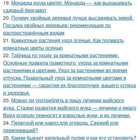
19.
Монарда когда цветет. Монарда —, как выращивать
садовый бергамот
20.
Почему хвойные деревья лучше высаживать зимой.
Посадка хвойных деревьев: рекомендации по
распространённым видам
21.
Комнатные растения уход осенью. Как поливать
комнатные цветы осенью
22.
Таблица по уходу за комнатными растениями.
Основные правила грамотного ухода за комнатными
растениями и цветами. Уход за растениями во время
отпуска. Правильный уход за комнатными цветами и
растениями — гарантия их благополучия, вашего успеха
и здоровья.
23.
Можно ли употреблять в пищу личинки майского
жука. Стадии развития майского жука — личинки и имаго
Вред огороду приносят и взрослые жуки, и их личинки.
24.
Перегной или навоз для огорода. Свежий или
перепревший?
25.
Каким бывает капельный полив и как его установить?