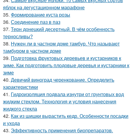
34.
Самые вкусные яблоки. 10 самых вкусных сортов
яблок на дегустационном марафоне
35.
Формирование куста розы
36.
Соединение паз в паз
37.
Терн донецкий десертный. В чём особенность
терносливы?
38.
Нужен ли в частном доме тамбур. Что называют
тамбуром в частном доме
39.
Подготовка фруктовых деревьев и кустарников к
зиме. Как подготовить плодовые деревья и кустарники к
зиме
40.
Девичий виноград черенкование. Определить
характеристики
41.
Гидроизоляция подвала изнутри от грунтовых вод
жидким стеклом. Технология и условия нанесения
жидкого стекла
42.
Как из шишки вырастить кедр. Особенности посадки
и ухода
43.
Эффективность применения биопрепаратов.