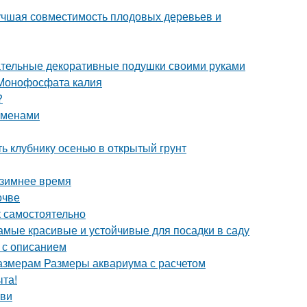
лучшая совместимость плодовых деревьев и
ательные декоративные подушки своими руками
 Монофосфата калия
?
еменами
ть клубнику осенью в открытый грунт
 зимнее время
очве
 самостоятельно
самые красивые и устойчивые для посадки в саду
г с описанием
азмерам Размеры аквариума с расчетом
ыта!
ови