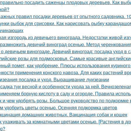
 правильно посадить саженцы плодовых деревьев. Как вы
кой?
важных правил посадки деревьев от опытного садовника. 1
унки рыбок для срисовки. Как нарисовать рыбку карандаш
ачинающих
ая изгородь из девичьего винограда. Недостатки живой изг
 размножить девичий виноград осенью. Метод черенковани
 о девичьем винограде. Девичий виноград: посадка уход в с
лийские розы для подмосковья. Самые красивые английские
иный помет, как удобрение. Плюсы использования куриного
нкости применения конского навоза. Для каких растений вр
изеания посадка и уход. Выращивание луизеании
садка туи весной и особенности ухода за ней. Вечнозелена
именяем борную кислоту в саду и огороде. Правила испол
к и чем удобрять розы. Большое руководство по подкормке 
м удобрить цветы осенью. Осенняя подкормка цветов
кцинация домашних животных. Вакцинация собак и кошек
к ухаживать за комнатными цветами осенью. [Растения в д
ю?