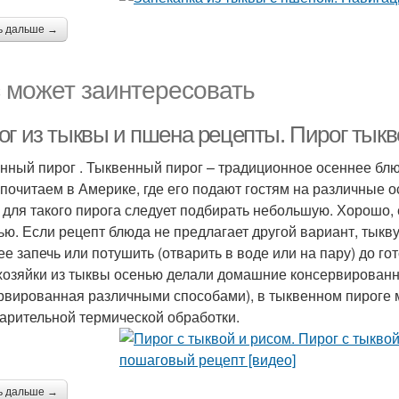
ь дальше →
 может заинтересовать
ог из тыквы и пшена рецепты. Пирог тык
нный пирог . Тыквенный пирог – традиционное осеннее бл
 почитаем в Америке, где его подают гостям на различные о
 для такого пирога следует подбирать небольшую. Хорошо, е
ью. Если рецепт блюда не предлагает другой вариант, тыкв
ее запечь или потушить (отварить в воде или на пару) до го
хозяйки из тыквы осенью делали домашние консервированн
рвированная различными способами), в тыквенном пироге м
арительной термической обработки.
ь дальше →