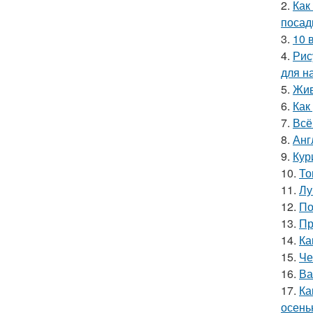
2.
Как
посад
3.
10 
4.
Рис
для н
5.
Жив
6.
Как
7.
Всё
8.
Анг
9.
Кур
10.
То
11.
Лу
12.
По
13.
Пр
14.
Ка
15.
Че
16.
Ва
17.
Ка
осень