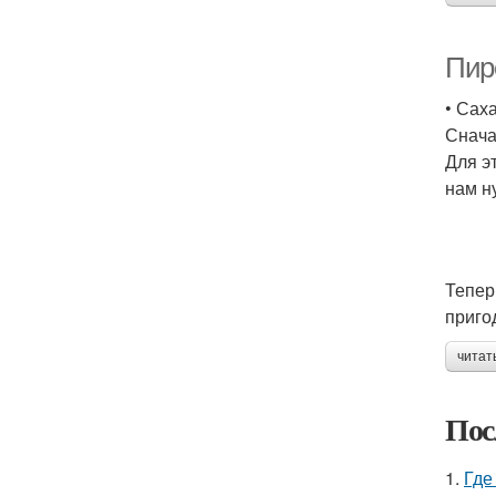
Пиро
• Саха
Снача
Для э
нам н
Тепер
приго
читат
Пос
1.
Где