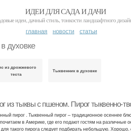
ИДЕИ ДЛЯ САДА И ДАЧИ
адовые идеи, дачный стиль, тонкости ландшафтного дизай
главная
новости
статьи
 в духовке
ис из дрожжевого
Тыквенник в духовке
теста
ог из тыквы с пшеном. Пирог тыквенно-т
нный пирог . Тыквенный пирог – традиционное осеннее бл
 почитаем в Америке, где его подают гостям на различные о
 для такого пирога следует подбирать небольшую. Хорошо, е