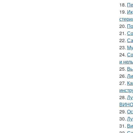
18.
Пе
19.
Ик
стери
20.
По
21.
Со
22.
Са
23.
Му
24.
Со
и нел
25.
Вы
26.
Ли
27.
Ка
инстр
28.
Лу
ВИНО
29.
Ос
30.
Лу
31.
Ви
32.
Са