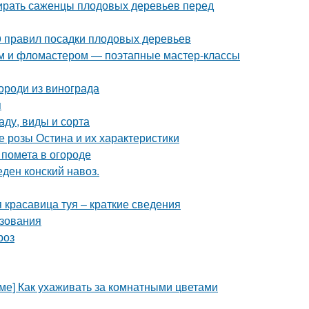
бирать саженцы плодовых деревьев перед
0 правил посадки плодовых деревьев
ом и фломастером — поэтапные мастер-классы
ороди из винограда
я
аду, виды и сорта
 розы Остина и их характеристики
 помета в огороде
еден конский навоз.
я красавица туя – краткие сведения
ьзования
роз
оме] Как ухаживать за комнатными цветами