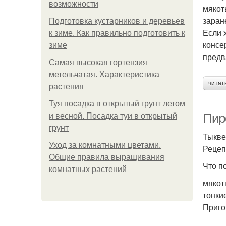
возможности
мякот
заран
Подготовка кустарников и деревьев
Если 
к зиме. Как правильно подготовить к
консе
зиме
предв
Самая высокая гортензия
метельчатая. Характеристика
читат
растения
Туя посадка в открытый грунт летом
Пир
и весной. Посадка туи в открытый
грунт
Тыкве
Уход за комнатными цветами.
Рецеп
Общие правила выращивания
Что п
комнатных растений
мякот
тонкие
Приго