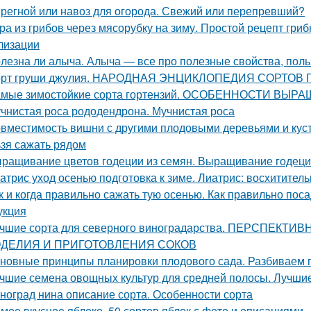
регной или навоз для огорода. Свежий или перепревший?
ра из грибов через мясорубку на зиму. Простой рецепт гриб
лизации
лезна ли алыча. Алыча — все про полезные свойства, поль
рт груши джулия. НАРОДНАЯ ЭНЦИКЛОПЕДИЯ СОРТОВ
мые зимостойкие сорта гортензий. ОСОБЕННОСТИ В
чнистая роса рододендрона. Мучнистая роса
вместимость вишни с другими плодовыми деревьями и куст
ьзя сажать рядом
ращивание цветов годеции из семян. Выращивание годеци
атрис уход осенью подготовка к зиме. Лиатрис: восхитител
к и когда правильно сажать тую осенью. Как правильно пос
укция
чшие сорта для северного виноградарства. ПЕРСПЕК
ДЕЛИЯ И ПРИГОТОВЛЕНИЯ СОКОВ
новные принципы планировки плодового сада. Разбиваем 
чшие семена овощных культур для средней полосы. Лучшие
ноград нина описание сорта. Особенности сорта
мое вкусное яблоко. 50 сортов яблок с фото и описаниями