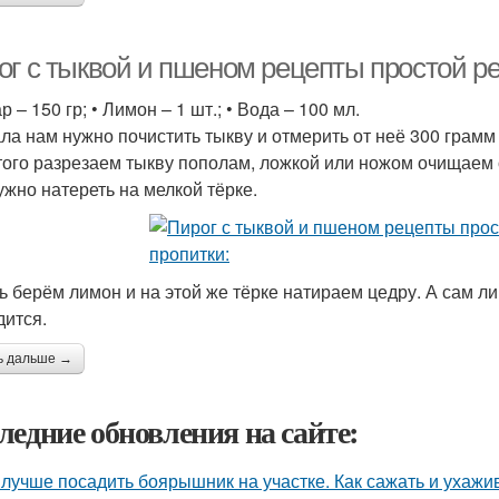
г с тыквой и пшеном рецепты простой рец
р – 150 гр; • Лимон – 1 шт.; • Вода – 100 мл.
ла нам нужно почистить тыкву и отмерить от неё 300 грамм 
того разрезаем тыкву пополам, ложкой или ножом очищаем о
ужно натереть на мелкой тёрке.
ь берём лимон и на этой же тёрке натираем цедру. А сам л
дится.
ь дальше →
ледние обновления на сайте:
 лучше посадить боярышник на участке. Как сажать и ухаж