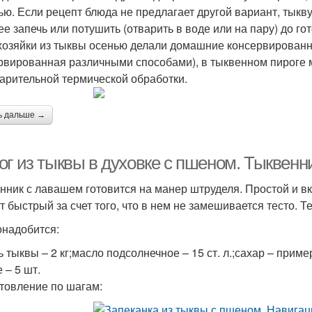
ью. Если рецепт блюда не предлагает другой вариант, тыкв
ее запечь или потушить (отварить в воде или на пару) до го
хозяйки из тыквы осенью делали домашние консервированн
рвированная различными способами), в тыквенном пироге м
арительной термической обработки.
ь дальше →
ог из тыквы в духовке с пшеном. Тыквенн
нник с лавашем готовится на манер штруделя. Простой и вк
т быстрый за счет того, что в нем не замешивается тесто. Т
онадобится:
ь тыквы – 2 кг;масло подсолнечное – 15 ст. л.;сахар – прим
 – 5 шт.
товление по шагам: