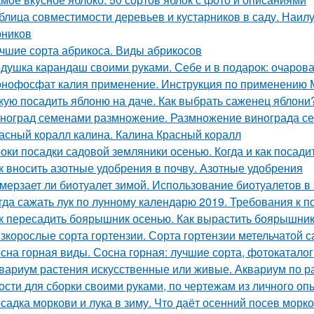
блица совместимости деревьев и кустарников в саду. Наи
рников
чшие сорта абрикоса. Виды абрикосов
душка карандаш своими руками. Себе и в подарок: очаров
нофосфат калия применение. Инструкция по применению
кую посадить яблоню на даче. Как выбрать саженец яблони
ноград семенами размножение. Размножение винограда с
асный коралл калина. Калина Красный коралл
оки посадки садовой земляники осенью. Когда и как посади
к вносить азотные удобрения в почву. Азотные удобрения
мерзает ли биотуалет зимой. Использование биотуалетов в
гда сажать лук по лунному календарю 2019. Требования к п
к пересадить боярышник осенью. Как вырастить боярышник
зкорослые сорта гортензии. Сорта гортензии метельчатой 
сна горная виды. Сосна горная: лучшие сорта, фотокатало
вариум растения искусственные или живые. Аквариум по р
ости для сборки своими руками, по чертежам из личного оп
садка моркови и лука в зиму. Что даёт осенний посев морк