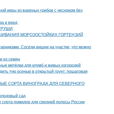
ной икры из вареных грибов с чесноком без
за и вред
 ГРУШИ
ЫРАЩИВАНИЯ МОРОЗОСТОЙКИХ ГОРТЕНЗИЙ
арниками. Соседи вишни на участке, что можно
и из семян
ьные метёлки для клумб и живых изгородей
адить тую осенью в открытый грунт: пошаговая
ТИВНЫЕ СОРТА ВИНОГРАДА ДЛЯ CЕВЕРНОГО
плодовый сад
 сорта помидор для средней полосы России