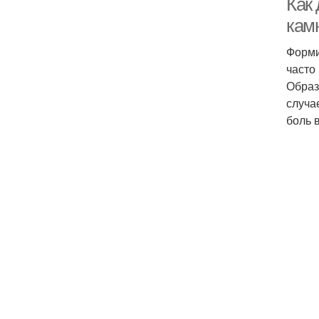
Как 
камн
Форми
часто
Образ
случа
боль 