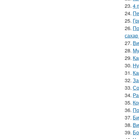
23.
4 
24.
Пе
25.
Гр
26.
По
сахар
27.
Ви
28.
Му
29.
Ка
30.
Ну
31.
Ка
32.
За
33.
Со
34.
Ра
35.
Ко
36.
По
37.
Би
38.
Ви
39.
Бо