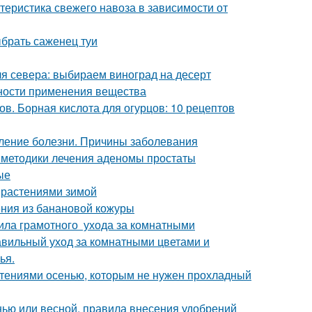
ктеристика свежего навоза в зависимости от
ыбрать саженец туи
я севера: выбираем виноград на десерт
нности применения вещества
в. Борная кислота для огурцов: 10 рецептов
ление болезни. Причины заболевания
 методики лечения аденомы простаты
ые
 растениями зимой
ния из банановой кожуры
ила грамотного ухода за комнатными
равильный уход за комнатными цветами и
ья.
стениями осенью, которым не нужен прохладный
енью или весной, правила внесения удобрений