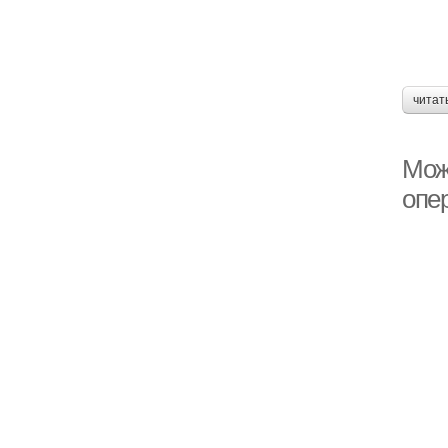
читат
Можн
опе