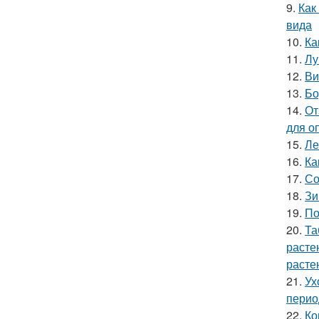
9.
Как
вида
10.
Ка
11.
Лу
12.
Ви
13.
Бо
14.
От
для о
15.
Ле
16.
Ка
17.
Со
18.
Зи
19.
По
20.
Та
расте
расте
21.
Ух
перио
22.
Ко