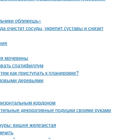
альчики оближешь»
а очистит сосуды, укрепит суставы и снизит
ния
ия мочевины
ивать спатифиллум
 тем как приступать к планировке?
лодовыми деревьями
оризонтальным кордоном
ательные декоративные подушки своими руками
куры: вишня железистая
лечить