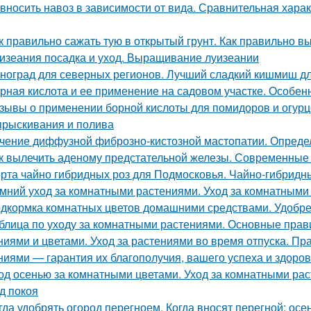
 вносить навоз в зависимости от вида. Сравнительная хара
к правильно сажать тую в открытый грунт. Как правильно в
изеания посадка и уход. Выращивание луизеании
ноград для северных регионов. Лучший сладкий кишмиш дл
рная кислота и ее применение на садовом участке. Особе
зывы о применении борной кислоты для помидоров и огурцо
прыскивания и полива
чение диффузной фиброзно-кистозной мастопатии. Опреде
к вылечить аденому предстательной железы. Современные
рта чайно гибридных роз для Подмосковья. Чайно-гибридн
мний уход за комнатными растениями. Уход за комнатными
дкормка комнатных цветов домашними средствами. Удобре
блица по уходу за комнатными растениями. Основные прав
ниями и цветами. Уход за растениями во время отпуска. П
ниями — гарантия их благополучия, вашего успеха и здоров
од осенью за комнатными цветами. Уход за комнатными ра
д покоя
гда удобрять огород перегноем. Когда вносят перегной: ос