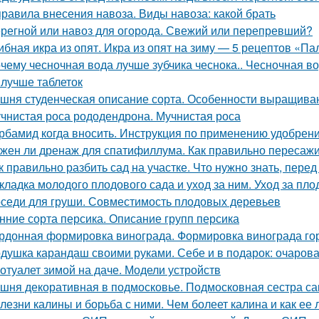
правила внесения навоза. Виды навоза: какой брать
регной или навоз для огорода. Свежий или перепревший?
ибная икра из опят. Икра из опят на зиму — 5 рецептов «П
чему чесночная вода лучше зубчика чеснока.. Чесночная вод
 лучше таблеток
шня студенческая описание сорта. Особенности выращива
чнистая роса рододендрона. Мучнистая роса
рбамид когда вносить. Инструкция по применению удобрен
жен ли дренаж для спатифиллума. Как правильно пересаж
к правильно разбить сад на участке. Что нужно знать, перед
кладка молодого плодового сада и уход за ним. Уход за п
седи для груши. Совместимость плодовых деревьев
нние сорта персика. Описание групп персика
рдонная формировка винограда. Формировка винограда г
душка карандаш своими руками. Себе и в подарок: очаров
отуалет зимой на даче. Модели устройств
шня декоративная в подмосковье. Подмосковная сестра са
лезни калины и борьба с ними. Чем болеет калина и как ее 