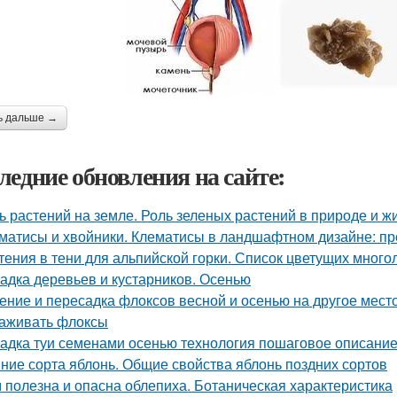
ь дальше →
ледние обновления на сайте:
ь растений на земле. Роль зеленых растений в природе и ж
матисы и хвойники. Клематисы в ландшафтном дизайне: п
тения в тени для альпийской горки. Список цветущих много
адка деревьев и кустарников. Осенью
ение и пересадка флоксов весной и осенью на другое место.
аживать флоксы
адка туи семенами осенью технология пошаговое описание
ние сорта яблонь. Общие свойства яблонь поздних сортов
 полезна и опасна облепиха. Ботаническая характеристика