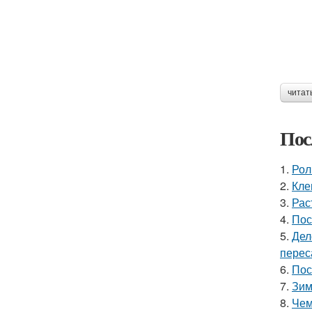
читат
Пос
1.
Рол
2.
Кле
3.
Рас
4.
Пос
5.
Дел
перес
6.
Пос
7.
Зим
8.
Чем