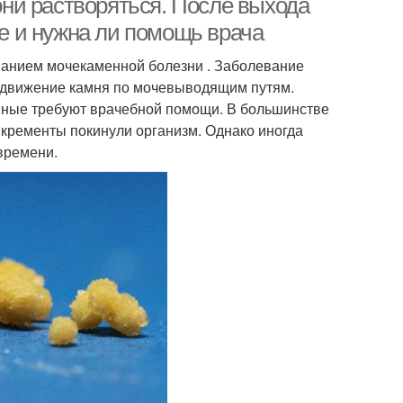
 они растворяться. После выхода
ие и нужна ли помощь врача
ванием мочекаменной болезни . Заболевание
я движение камня по мочевыводящим путям.
пные требуют врачебной помощи. В большинстве
кременты покинули организм. Однако иногда
 времени.