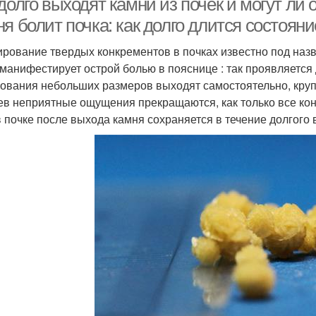
долго выходят камни из почек и могут ли
я болит почка: как долго длится состоян
рование твердых конкрементов в почках известно под наз
 манифестирует острой болью в пояснице : так проявляетс
ования небольших размеров выходят самостоятельно, кру
ев неприятные ощущения прекращаются, как только все кон
в почке после выхода камня сохраняется в течение долгого