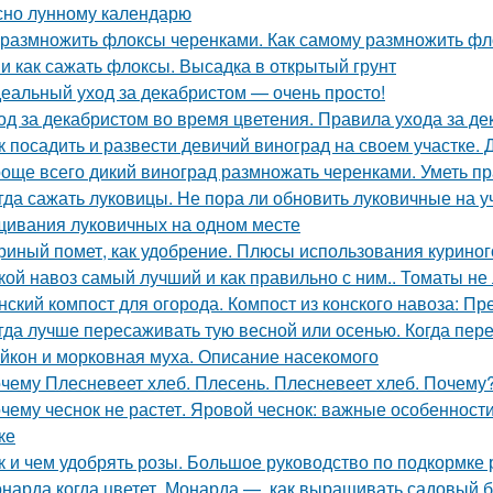
сно лунному календарю
 размножить флоксы черенками. Как самому размножить фл
 и как сажать флоксы. Высадка в открытый грунт
еальный уход за декабристом — очень просто!
од за декабристом во время цветения. Правила ухода за д
к посадить и развести девичий виноград на своем участке
още всего дикий виноград размножать черенками. Уметь пр
гда сажать луковицы. Не пора ли обновить луковичные на у
ивания луковичных на одном месте
риный помет, как удобрение. Плюсы использования куриног
кой навоз самый лучший и как правильно с ним.. Томаты не
нский компост для огорода. Компост из конского навоза: П
гда лучше пересаживать тую весной или осенью. Когда пер
йкон и морковная муха. Описание насекомого
чему Плесневеет хлеб. Плесень. Плесневеет хлеб. Почему? 
чему чеснок не растет. Яровой чеснок: важные особеннос
ке
к и чем удобрять розы. Большое руководство по подкормке 
нарда когда цветет. Монарда —, как выращивать садовый 