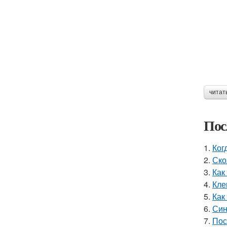
читат
Пос
1.
Ког
2.
Ско
3.
Как
4.
Кле
5.
Как
6.
Син
7.
Пос