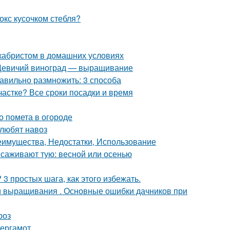
окс кусочком стебля?
екабристом в домашних условиях
. Девичий виноград — выращивание
авильно размножить: 3 способа
частке? Все сроки посадки и время
о помета в огороде
 любят навоз
реимущества, Недостатки, Использование
есаживают тую: весной или осенью
3 простых шага, как этого избежать.
ти выращивания . Основные ошибки дачников при
роз
бергамот