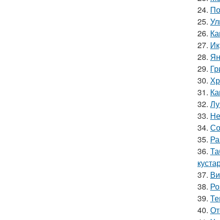
24.
По
25.
Ул
26.
Ка
27.
Ик
28.
Ян
29.
Гр
30.
Хр
31.
Ка
32.
Лу
33.
Не
34.
Со
35.
Ра
36.
Та
куста
37.
Ви
38.
Ро
39.
Те
40.
От