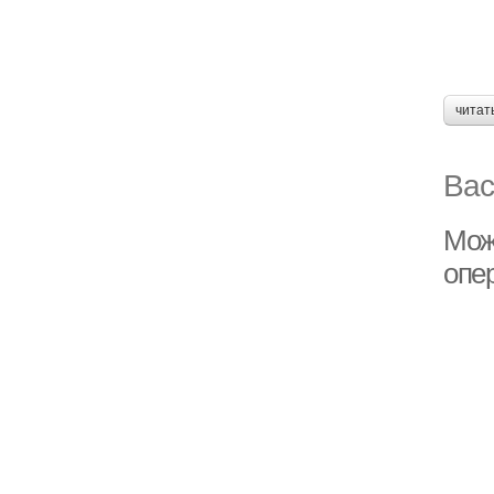
читат
Вас
Можн
опе