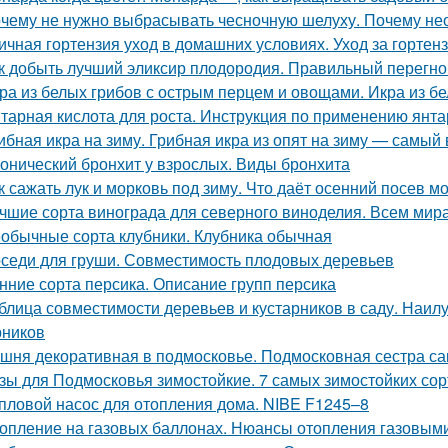
чему не нужно выбрасывать чесночную шелуху. Почему нео
ичная гортензия уход в домашних условиях. Уход за горте
к добыть лучший эликсир плодородия. Правильный перегно
ра из белых грибов с острым перцем и овощами. Икра из б
тарная кислота для роста. Инструкция по применению янта
ибная икра на зиму. Грибная икра из опят на зиму — самый
онический бронхит у взрослых. Виды бронхита
к сажать лук и морковь под зиму. Что даёт осенний посев м
чшие сорта винограда для северного виноделия. Всем мира
обычные сорта клубники. Клубника обычная
седи для груши. Совместимость плодовых деревьев
нние сорта персика. Описание групп персика
блица совместимости деревьев и кустарников в саду. Наи
рников
шня декоративная в подмосковье. Подмосковная сестра са
зы для Подмосковья зимостойкие. 7 самых зимостойких сор
пловой насос для отопления дома. NIBE F1245–8
опление на газовых баллонах. Нюансы отопления газовым