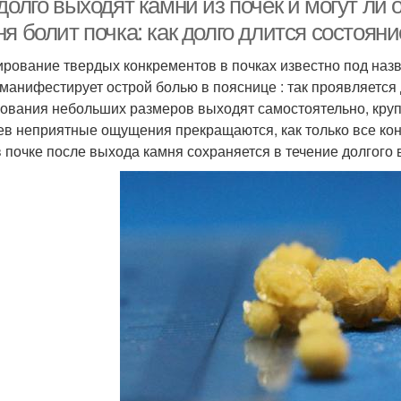
долго выходят камни из почек и могут ли
я болит почка: как долго длится состоян
рование твердых конкрементов в почках известно под наз
 манифестирует острой болью в пояснице : так проявляетс
ования небольших размеров выходят самостоятельно, кру
ев неприятные ощущения прекращаются, как только все кон
в почке после выхода камня сохраняется в течение долгого