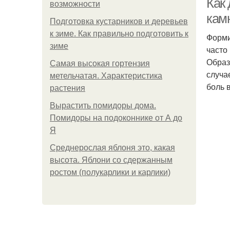
Как 
возможности
камн
Подготовка кустарников и деревьев
к зиме. Как правильно подготовить к
Форми
зиме
часто
Образ
Самая высокая гортензия
случа
метельчатая. Характеристика
боль 
растения
Вырастить помидоры дома.
Помидоры на подоконнике от А до
Я
Среднерослая яблоня это, какая
высота. Яблони со сдержанным
ростом (полукарлики и карлики)