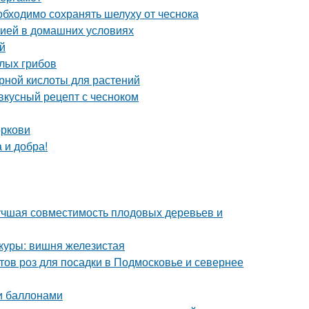
бходимо сохранять шелуху от чеснока
нзией в домашних условиях
й
елых грибов
рной кислоты для растений
 вкусный рецепт с чесноком
оркови
 и добра!
лучшая совместимость плодовых деревьев и
куры: вишня железистая
тов роз для посадки в Подмосковье и севернее
и баллонами