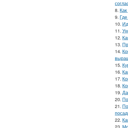
согла
8.
Как
9.
Где
10.
Ид
11.
Ух
12.
Ка
13.
Пр
14.
Ко
выращ
15.
Ку
16.
Ка
17.
Ко
18.
Ко
19.
Да
20.
По
21.
По
посад
22.
Ка
23.
Мо