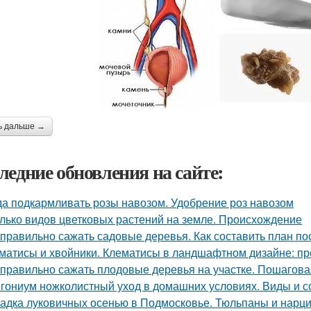
ь дальше →
ледние обновления на сайте:
да подкармливать розы навозом. Удобрение роз навозом
лько видов цветковых растений на земле. Происхождение
 правильно сажать садовые деревья. Как составить план по
матисы и хвойники. Клематисы в ландшафтном дизайне: п
 правильно сажать плодовые деревья на участке. Пошагова
гониум ножколистный уход в домашних условиях. Виды и с
адка луковичных осенью в Подмосковье. Тюльпаны и нарцис