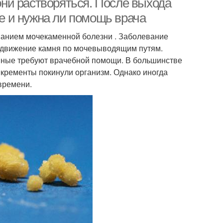
 они растворяться. После выхода
ие и нужна ли помощь врача
ванием мочекаменной болезни . Заболевание
я движение камня по мочевыводящим путям.
пные требуют врачебной помощи. В большинстве
кременты покинули организм. Однако иногда
 времени.