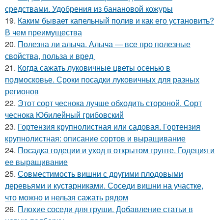
средствами. Удобрения из банановой кожуры
19.
Каким бывает капельный полив и как его установить?
В чем преимущества
20.
Полезна ли алыча. Алыча — все про полезные
свойства, польза и вред
21.
Когда сажать луковичные цветы осенью в
подмосковье. Сроки посадки луковичных для разных
регионов
22.
Этот сорт чеснока лучше обходить стороной. Сорт
чеснока Юбилейный грибовский
23.
Гортензия крупнолистная или садовая. Гортензия
крупнолистная: описание сортов и выращивание
24.
Посадка годеции и уход в открытом грунте. Годеция и
ее выращивание
25.
Совместимость вишни с другими плодовыми
деревьями и кустарниками. Соседи вишни на участке,
что можно и нельзя сажать рядом
26.
Плохие соседи для груши. Добавление статьи в