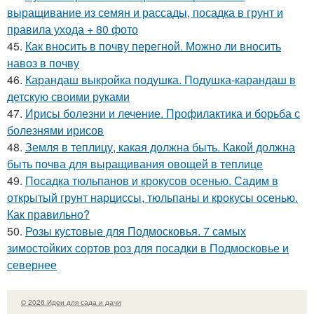
выращивание из семян и рассады, посадка в грунт и
правила ухода + 80 фото
45.
Как вносить в почву перегной. Можно ли вносить
навоз в почву
46.
Карандаш выкройка подушка. Подушка-карандаш в
детскую своими руками
47.
Ирисы болезни и лечение. Профилактика и борьба с
болезнями ирисов
48.
Земля в теплицу, какая должна быть. Какой должна
быть почва для выращивания овощей в теплице
49.
Посадка тюльпанов и крокусов осенью. Садим в
открытый грунт нарциссы, тюльпаны и крокусы осенью.
Как правильно?
50.
Розы кустовые для Подмосковья. 7 самых
зимостойких сортов роз для посадки в Подмосковье и
севернее
© 2026 Идеи для сада и дачи