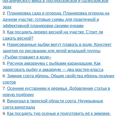
органического мира в протерозойской и палеозойской
эрах
2.
Планировка сада и огорода. Планировка огорода на
дачном участке: готовые схемы для практичной и
эффективной планировки своими руками
3.
Как посадить дерево весной на участке. Стоит ли
сажать весной?
4.
Нарисованные рыбки могут плавать в воде. Конспект
занятия по рисованию для детей младшей группы
«Рыбки плавают в воде»
5.
Рисунок аквариума с рыбками карандашом. Как
нарисовать рыбку и аквариум — два мастер-класса
6.
Зимние сорта яблонь. Общие свойства яблонь поздних
сортов
7.
Осенние кустарники и деревья. Добавление статьи в
новую подборку
8.
Виноград в тверской области сорта. Неукрывные
сорта винограда
9.
Как посадить тую осенью и подготовить её к зимовке.