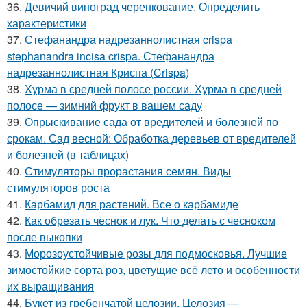
36.
Девичий виноград черенкование. Определить
характеристики
37.
Стефанандра надрезаннолистная crispa
stephanandra incisa crispa. Стефанандра
надрезаннолистная Криспа (Crispa)
38.
Хурма в средней полосе россии. Хурма в средней
полосе — зимний фрукт в вашем саду
39.
Опрыскивание сада от вредителей и болезней по
срокам. Сад весной: Обработка деревьев от вредителей
и болезней (в таблицах)
40.
Стимуляторы прорастания семян. Виды
стимуляторов роста
41.
Карбамид для растений. Все о карбамиде
42.
Как обрезать чеснок и лук. Что делать с чесноком
после выкопки
43.
Морозоустойчивые розы для подмосковья. Лучшие
зимостойкие сорта роз, цветущие всё лето и особенности
их выращивания
44.
Букет из гребенчатой целозии. Целозия —