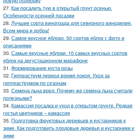
новую подборку
27.
Как посадить тую в открытый грунт осенью.
Особенности осенней посадки
28.
Лучшие сорта винограда для северного виноделия.
Всем мира и добра!
29.
Самое вкусное яблоко. 50 сортов яблок с фото и
описаниями
30.
Самые вкусные яблоки. 10 самых вкусных сортов
яблок на дегустационном марафоне
31.
Формирование куста розы
32.
Гиппеаструм период время покоя. Уход за
гиппеаструмом по сезонам
33.
Семена льна вред. Почему же семена льна считали
полезными?
34.
Камассия посадка и уход в открытом грунте. Редкая
гостья цветников – камассия
35.
Подготовка фруктовых деревьев и кустарников к
зиме. Как подготовить плодовые деревья и кустарники к
зиме