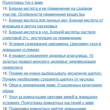
Подготовка туи к зиме
10.
Борная кислота и ее применение на садовом
участке. Особенности применения вещества
11.
Борная кислота для дачных дел. Борная кислота от
муравьев и других насекомых
12.
Борная кислота в ухо. Борной кислоты раствор
спиртовой 3% : инструкция по применению
13.
Условия содержания цикламена. Цикламен уход в
домашних условиях
14.
8 правил сохранения здоровья влагалища. 10
золотых правил женского здоровья: рекомендации
гинеколога
15.
Почему не нужно выбрасывать чесночную шелуху.
Почему необходимо сохранять шелуху от чеснока
16.
Обои в деревянном доме. О различных категориях
обоев
17.
Уход за комнатными цветами зимой в домашних
условиях. Подготовка комнатных растений к зиме
18.
Подкормка комнатных цветов домашними