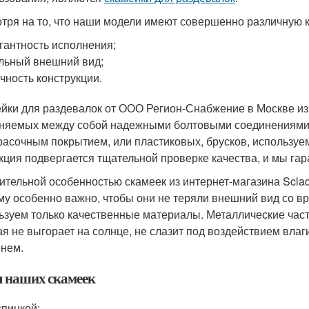
тря на то, что наши модели имеют совершенно различную 
гантность исполнения;
льный внешний вид;
чность конструкции.
йки для раздевалок от ООО Регион-Снабжение в Москве изг
няемых между собой надежными болтовыми соединениями,
расочным покрытием, или пластиковых, брусков, используе
кция подвергается тщательной проверке качества, и мы га
ительной особенностью скамеек из интернет-магазина Sclad
му особенно важно, чтобы они не теряли внешний вид со в
ьзуем только качественные материалы. Металлические час
ая не выгорает на солнце, не слазит под воздействием влаги
нем.
 наших скамеек
спинкой;