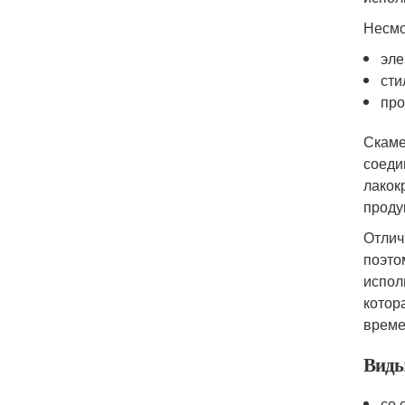
Несмо
эле
сти
про
Скаме
соеди
лакок
проду
Отлич
поэто
испол
котор
време
Виды
со 