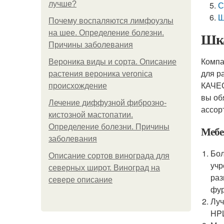
лучше?
С
Ш
Почему воспаляются лимфоузлы
на шее. Определение болезни.
Шка
Причины заболевания
Компа
Вероника виды и сорта. Описание
для р
растения вероника veronica
КАЧЕС
происхождение
вы об
Лечение диффузной фиброзно-
ассор
кистозной мастопатии.
Определение болезни. Причины
Мебел
заболевания
Бол
Описание сортов винограда для
учр
северных широт. Виноград на
раз
севере описание
фур
Луч
HPL