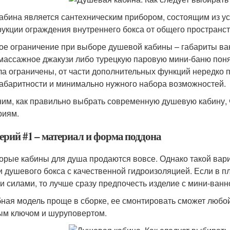
абина является сантехническим прибором, состоящим из ус
рукции ограждения внутреннего бокса от общего пространс
ое ограничение при выборе душевой кабины – габариты ва
массажное джакузи либо турецкую паровую мини-баню поня
ла ограничены, от части дополнительных функций нередко п
абаритности и минимально нужного набора возможностей.
им, как правильно выбрать современную душевую кабину, 
риям.
ерий #1 – материал и форма поддона
орые кабины для душа продаются вовсе. Однако такой вари
и душевого бокса с качественной гидроизоляцией. Если в 
и силами, то лучше сразу предпочесть изделие с мини-ванн
ная модель проще в сборке, ее смонтировать сможет любой,
ым ключом и шуруповертом.