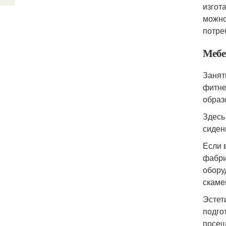
изгот
можно
потре
Мебе
Занят
фитне
образ
Здесь
сиден
Если 
фабри
обору
скаме
Эстет
подго
посещ