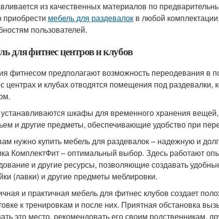
авливается из качественных материалов по предварительны
 приобрести
мебель для раздевалок
в любой комплектации
бностям пользователей.
ль для фитнес центров и клубов
ия фитнесом предполагают возможность переодевания в п
с центрах и клубах отводятся помещения под раздевалки,
ом.
 устанавливаются шкафы для временного хранения вещей, л
ьем и другие предметы, обеспечивающие удобство при пер
вам нужно купить мебель для раздевалок – надежную и до
ка КомплектФит – оптимальный выбор. Здесь работают оп
дование и другие ресурсы, позволяющие создавать удобны
йки (лавки) и другие предметы меблировки.
ичная и практичная мебель для фитнес клубов создает по
товке к тренировкам и после них. Приятная обстановка вы
ать это место, рекомендовать его своим родственникам, д