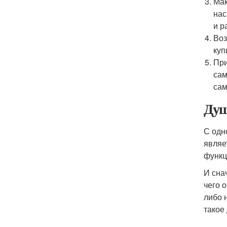
Мак
нас
и р
Воз
куп
При
сам
сам
Душ
С одн
являе
функц
И сна
чего 
либо 
такое 