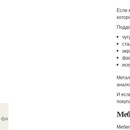
Если 
котор
Поддо
чуг
ста
акр
фая
иск
Метал
анало
И есл
покуп
Меб
⇦
Мебел