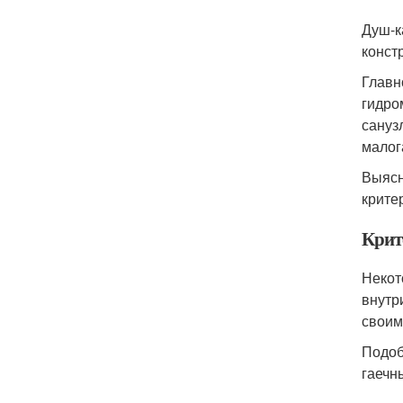
Душ-к
конст
Главн
гидро
сануз
малог
Выясн
крите
Крит
Некот
внутр
своим
Подоб
гаечн