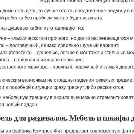
в доме есть дети, то лучше отдать предпочтение поддону в 
ой ребенка без проблем можно будет искупать
ны душевых кабин изготавливают из:
уна – классического и прочного, но долго нагревающегося 
ли – долговечный, однако довольно шумный вариант;
ила (пластика) – дешевые, легкие в монтаже и стильные мо
нса – солидная и изящная вариация;
усственного мрамора – прочный, нешумный и самый дорог
лическим ванночкам не страшны падения тяжелых предмет
ги в подобной ситуации сразу треснут либо расколются.
и небольшую трещину в акриле еще можно отремонтировать
ая новый поддон.
ель для раздевалок. Мебель и шкафы д
ьная фабрика КомплектФит предлагает современную фитне