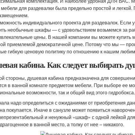
симальная комплектация. И наиболее удобная ДЛЯ ВАС. Мы
 мебели для раздевалки была предельно простой и легкой
азмещением.
можность индивидуального проекта для раздевалок. Если у
ить необычные шкафы — с удовольствием возьмемся за раб
влекательные цены. В нашей компании вы можете купить 
ой приемлемой демократичной цене. Потому что мы — прои
ые гибкую ценовую политику по отношению к нашим люби
евая кабина. Как следует выбирать д
ой стороны, душевая кабина предназначена для совершения 
тся в ванной комнате предметом мебели. При выборе ее мо
иональные возможности, так и общий вид этого гидробокса.
чала надо определиться с ожиданиями от приобретения данн
она покупается. Иначе в санузле может появиться навороч
непрезентабельный и ненужный «шкаф» с одной лейкой для 
драгоценное в ванной место, а толку от нее – никакого.