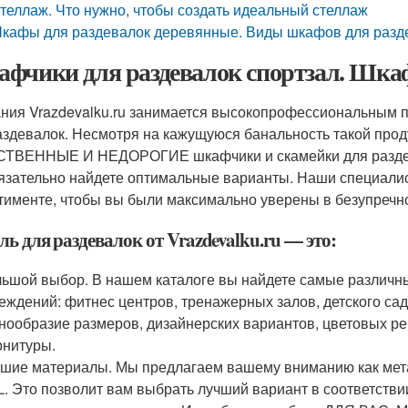
теллаж. Что нужно, чтобы создать идеальный стеллаж
кафы для раздевалок деревянные. Виды шкафов для разд
фчики для раздевалок спортзал. Шкаф
ния Vrazdevalku.ru занимается высокопрофессиональным 
аздевалок. Несмотря на кажущуюся банальность такой проду
ТВЕННЫЕ И НЕДОРОГИЕ шкафчики и скамейки для раздева
язательно найдете оптимальные варианты. Наши специали
тименте, чтобы вы были максимально уверены в безупречно
ь для раздевалок от Vrazdevalku.ru — это:
ьшой выбор. В нашем каталоге вы найдете самые различн
еждений: фитнес центров, тренажерных залов, детского сад
нообразие размеров, дизайнерских вариантов, цветовых р
нитуры.
шие материалы. Мы предлагаем вашему вниманию как метал
. Это позволит вам выбрать лучший вариант в соответств