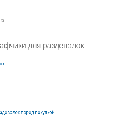
на
афчики для раздевалок
ок
аздевалок перед покупкой