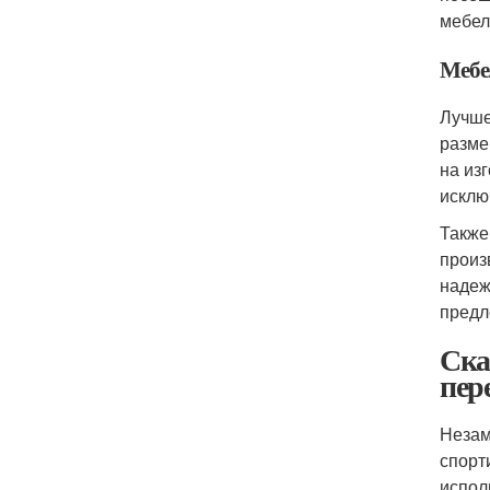
мебел
Мебел
Лучше
разме
на из
исклю
Также
произ
надеж
предл
Ска
пер
Незам
спорт
испол