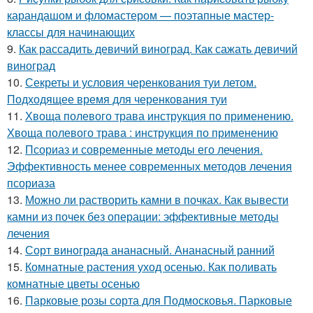
карандашом и фломастером — поэтапные мастер-
классы для начинающих
9.
Как рассадить девичий виноград. Как сажать девичий
виноград
10.
Секреты и условия черенкования туи летом.
Подходящее время для черенкования туи
11.
Хвоща полевого трава инструкция по применению.
Хвоща полевого трава : инструкция по применению
12.
Псориаз и современные методы его лечения.
Эффективность менее современных методов лечения
псориаза
13.
Можно ли растворить камни в почках. Как вывести
камни из почек без операции: эффективные методы
лечения
14.
Сорт винограда ананасный. Ананасный ранний
15.
Комнатные растения уход осенью. Как поливать
комнатные цветы осенью
16.
Парковые розы сорта для Подмосковья. Парковые