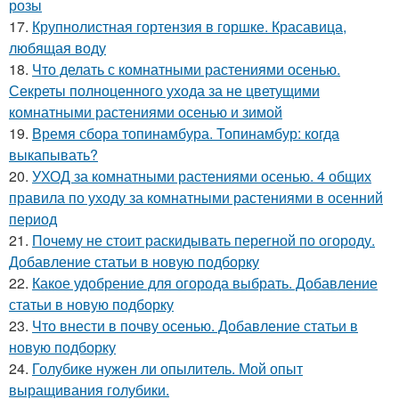
розы
17.
Крупнолистная гортензия в горшке. Красавица,
любящая воду
18.
Что делать с комнатными растениями осенью.
Секреты полноценного ухода за не цветущими
комнатными растениями осенью и зимой
19.
Время сбора топинамбура. Топинамбур: когда
выкапывать?
20.
УХОД за комнатными растениями осенью. 4 общих
правила по уходу за комнатными растениями в осенний
период
21.
Почему не стоит раскидывать перегной по огороду.
Добавление статьи в новую подборку
22.
Какое удобрение для огорода выбрать. Добавление
статьи в новую подборку
23.
Что внести в почву осенью. Добавление статьи в
новую подборку
24.
Голубике нужен ли опылитель. Мой опыт
выращивания голубики.