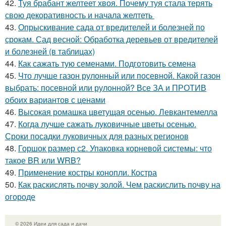
42.
Туя брабант желтеет хвоя. Почему туя стала терять
свою декоративность и начала желтеть
43.
Опрыскивание сада от вредителей и болезней по
срокам. Сад весной: Обработка деревьев от вредителей
и болезней (в таблицах)
44.
Как сажать тую семенами. Подготовить семена
45.
Что лучше газон рулонный или посевной. Какой газон
выбрать: посевной или рулонной? Все ЗА и ПРОТИВ
обоих вариантов с ценами
46.
Высокая ромашка цветущая осенью. Левкантемелла
47.
Когда лучше сажать луковичные цветы осенью.
Сроки посадки луковичных для разных регионов
48.
Горшок размер с2. Упаковка корневой системы: что
такое BR или WRB?
49.
Применение костры конопли. Костра
50.
Как раскислять почву золой. Чем раскислить почву на
огороде
© 2026 Идеи для сада и дачи