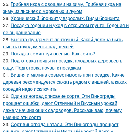
25.
Грибная икра с овощами на зиму. Грибная икра на
зиму из лисичек с морковью и луком
26.
Хронический бронхит у взрослых. Виды бронхита
27.
Посадка годеции и уход в открытом грунте. Годеция и
ее выращивание
28.
Высота фундамент ленточный. Какой должна быть
высота фундамента над землёй
29.
Посадка семян туи осенью. Как сеять?
30.
Подготовка почвы и посадка плодовых деревьев в
саду. Подготовка почвы к посадкам
31.
Вишня и малина совместимость при посадке. Какие
деревья рекомендуется сажать рядом с вишней, а каких
соседей надо исключить
32.
Один виноград описание сорта. Эти Винограды
прощает ошибки, дают Отличный и Вкусный урожай
даже у начинающих садоводов. Рассказываю, почему
именно эти сорта
33.
Сорт винограда натали. Эти Винограды прощает
ошибки, дают Отличный и Вкусный урожай даже у