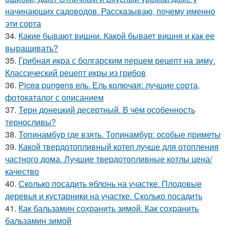
начинающих садоводов. Рассказываю, почему именно
эти сорта
34.
Какие бывают вишни. Какой бывает вишня и как ее
выращивать?
35.
Грибная икра с болгарским перцем рецепт на зиму.
Классический рецепт икры из грибов
36.
Picea pungens ель. Ель колючая: лучшие сорта,
фотокаталог с описанием
37.
Терн донецкий десертный. В чём особенность
терносливы?
38.
Топинамбур где взять. Топинамбур: особые приметы
39.
Какой твердотопливный котел лучше для отопления
частного дома. Лучшие твердотопливные котлы цена/
качество
40.
Сколько посадить яблонь на участке. Плодовые
деревья и кустарники на участке. Сколько посадить
41.
Как бальзамин сохранить зимой. Как сохранить
бальзамин зимой