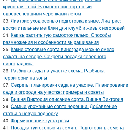
крупнолистной. Размножение гортензии
одревесневшими черенками летом
33.
Лиатрис уход осенью подготовка к зиме. Лиатрис:
восхитительные метёлки для клумб и живых изгородей
34.
Как вырастить тую самостоятельно. Способы
размножения и особенности выращивания
35.
Какие столовые сорта винограда можно смело
сажать на севере. Секреты посадки северного
виноградника
36.
Разбивка сада на участке схема. Разбивка
территории на зоны
37.
Секреты планировки сада на участке. Планирование
сада и огорода на участке: примеры и советы
38.
Вишня Виктория описание сорта. Вишня Виктория
39.
Самые урожайные сорта черешни. Добавление
статьи в новую подборку
40.
Формирование куста розы
41.
Посадка туи осенью из семян. Подготовить семена