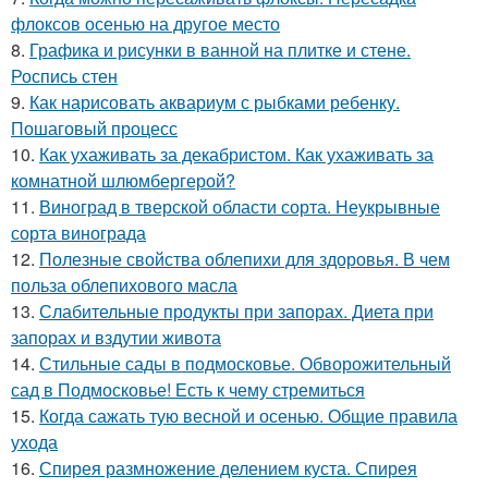
флоксов осенью на другое место
8.
Графика и рисунки в ванной на плитке и стене.
Роспись стен
9.
Как нарисовать аквариум с рыбками ребенку.
Пошаговый процесс
10.
Как ухаживать за декабристом. Как ухаживать за
комнатной шлюмбергерой?
11.
Виноград в тверской области сорта. Неукрывные
сорта винограда
12.
Полезные свойства облепихи для здоровья. В чем
польза облепихового масла
13.
Слабительные продукты при запорах. Диета при
запорах и вздутии живота
14.
Стильные сады в подмосковье. Обворожительный
сад в Подмосковье! Есть к чему стремиться
15.
Когда сажать тую весной и осенью. Общие правила
ухода
16.
Спирея размножение делением куста. Спирея