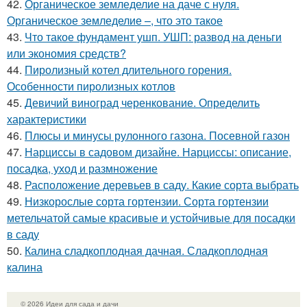
42.
Органическое земледелие на даче с нуля.
Органическое земледелие –, что это такое
43.
Что такое фундамент ушп. УШП: развод на деньги
или экономия средств?
44.
Пиролизный котел длительного горения.
Особенности пиролизных котлов
45.
Девичий виноград черенкование. Определить
характеристики
46.
Плюсы и минусы рулонного газона. Посевной газон
47.
Нарциссы в садовом дизайне. Нарциссы: описание,
посадка, уход и размножение
48.
Расположение деревьев в саду. Какие сорта выбрать
49.
Низкорослые сорта гортензии. Сорта гортензии
метельчатой самые красивые и устойчивые для посадки
в саду
50.
Калина сладкоплодная дачная. Сладкоплодная
калина
© 2026 Идеи для сада и дачи