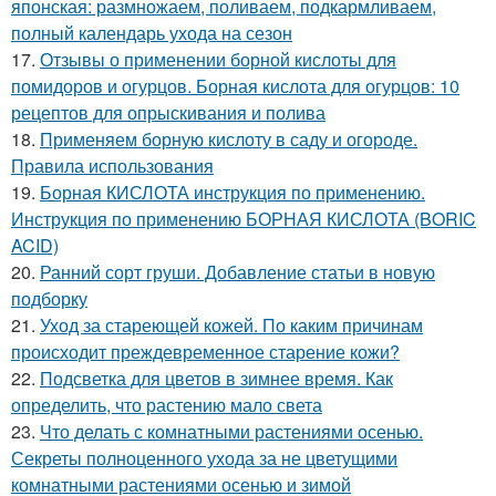
японская: размножаем, поливаем, подкармливаем,
полный календарь ухода на сезон
17.
Отзывы о применении борной кислоты для
помидоров и огурцов. Борная кислота для огурцов: 10
рецептов для опрыскивания и полива
18.
Применяем борную кислоту в саду и огороде.
Правила использования
19.
Борная КИСЛОТА инструкция по применению.
Инструкция по применению БОРНАЯ КИСЛОТА (BORIC
ACID)
20.
Ранний сорт груши. Добавление статьи в новую
подборку
21.
Уход за стареющей кожей. По каким причинам
происходит преждевременное старение кожи?
22.
Подсветка для цветов в зимнее время. Как
определить, что растению мало света
23.
Что делать с комнатными растениями осенью.
Секреты полноценного ухода за не цветущими
комнатными растениями осенью и зимой