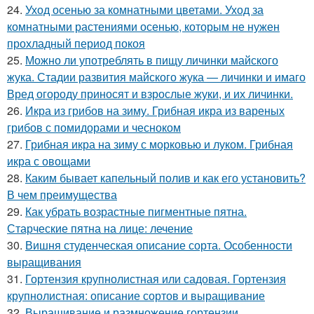
24.
Уход осенью за комнатными цветами. Уход за
комнатными растениями осенью, которым не нужен
прохладный период покоя
25.
Можно ли употреблять в пищу личинки майского
жука. Стадии развития майского жука — личинки и имаго
Вред огороду приносят и взрослые жуки, и их личинки.
26.
Икра из грибов на зиму. Грибная икра из вареных
грибов с помидорами и чесноком
27.
Грибная икра на зиму с морковью и луком. Грибная
икра с овощами
28.
Каким бывает капельный полив и как его установить?
В чем преимущества
29.
Как убрать возрастные пигментные пятна.
Старческие пятна на лице: лечение
30.
Вишня студенческая описание сорта. Особенности
выращивания
31.
Гортензия крупнолистная или садовая. Гортензия
крупнолистная: описание сортов и выращивание
32.
Выращивание и размножение гортензии