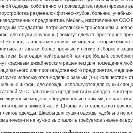
нной одежды собственного производства гарантировано вы
гоустройства раздевалок фитнес-клубов, больниц, учебных 
изводственных предприятий. Мебель, изготовленная ООО Р
ледним стандартам, потребительским требованиям и непре
фы для обуви (обувницы) помогут сделать просторнее прих
ad.Ru представлены металлически модели, которые имеют 
впитывают запахи, более прочные и легкие в сборке и за
рытием. Благодаря нейтральной палитре (белый, серебрис
нут красивым дизайнерским решением для помещения любо
иципального или производственного предприятия, медицин
загрузки используются модели с разным (1-5) количеством о
ильные шкафы для одежды используются для сушки спецо
сателей МЧС, работников предприятий и заводов. В интерн
хсекционные модели, оборудованные полками, вешалками,
тилятором в нижней части. Шкафы изготовлены из прочног
плектов одежды. Шкафы для сушки одежды удобны в испол
оматически и не нужно выставлять требуемое значения вру
изводственные шкафчики для одежды.