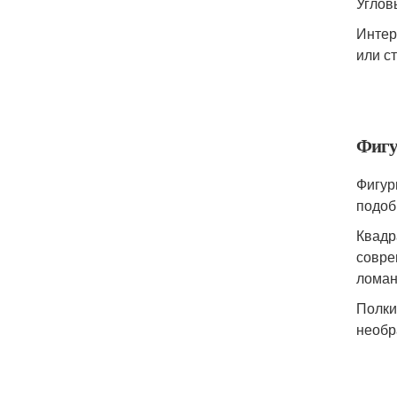
Углов
Интер
или с
Фигу
Фигур
подоб
Квадр
совре
ломан
Полки
необр