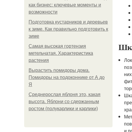
как бизнес: ключевые моменты и
возможности
Подготовка кустарников и деревьев
к зиме. Как правильно подготовить к
зиме
Шка
Самая высокая гортензия
метельчатая. Характеристика
Лок
растения
поз
Вырастить помидоры дома.
них
Помидоры на подоконнике от А до
фит
Я
тор
Среднерослая яблоня это, какая
Шка
высота. Яблони со сдержанным
пре
ростом (полукарлики и карлики)
хра
Мет
пов
и п