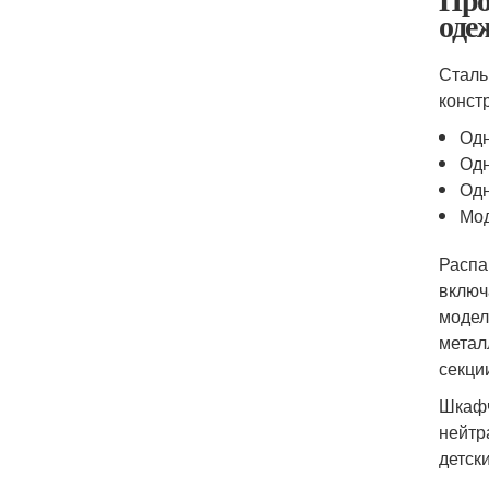
оде
Сталь
конст
Одн
Одн
Одн
Мо
Распа
включ
модел
метал
секци
Шкафч
нейтр
детск