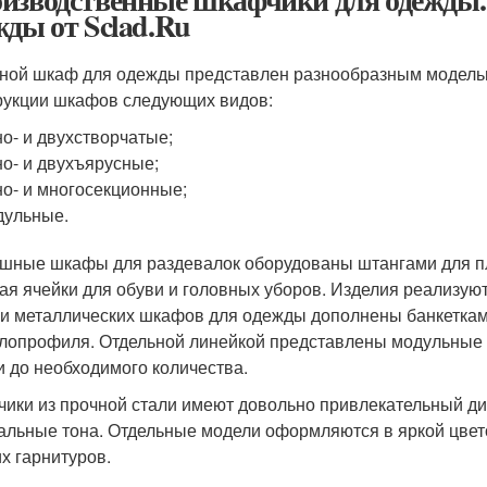
жды от Sclad.Ru
ной шкаф для одежды представлен разнообразным модель
рукции шкафов следующих видов:
о- и двухстворчатые;
о- и двухъярусные;
о- и многосекционные;
дульные.
шные шкафы для раздевалок оборудованы штангами для пле
ая ячейки для обуви и головных уборов. Изделия реализую
и металлических шкафов для одежды дополнены банкеткам
лопрофиля. Отдельной линейкой представлены модульные 
и до необходимого количества.
ики из прочной стали имеют довольно привлекательный диз
альные тона. Отдельные модели оформляются в яркой цвето
их гарнитуров.