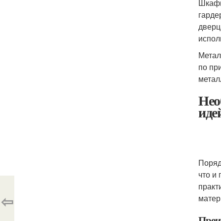
Шкафы
гарде
дверц
испол
Метал
по пр
метал
Нео
иде
Поряд
что и
практ
⇦
матер
Преи