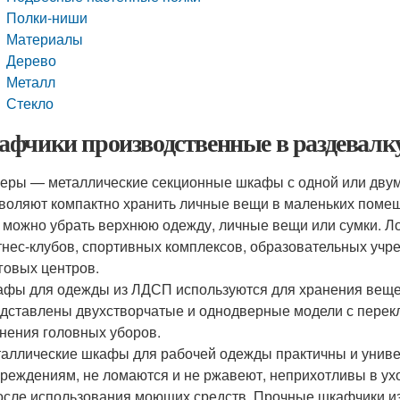
Полки-ниши
Материалы
Дерево
Металл
Стекло
фчики производственные в раздевалку
еры — металлические секционные шкафы с одной или дву
воляют компактно хранить личные вещи в маленьких помеще
 можно убрать верхнюю одежду, личные вещи или сумки. Л
нес-клубов, спортивных комплексов, образовательных учре
говых центров.
фы для одежды из ЛДСП используются для хранения вещей 
дставлены двухстворчатые и однодверные модели с перекл
нения головных уборов.
аллические шкафы для рабочей одежды практичны и униве
реждениям, не ломаются и не ржавеют, неприхотливы в ух
осле использования моющих средств. Прочные шкафчики из