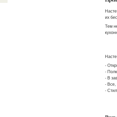
Насте
их бе
Тем н
кухон
Насте
- Отк
- Пол
- В з
- Все,
- Сти