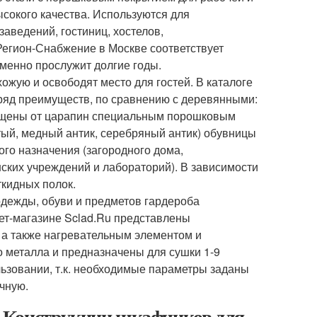
сокого качества. Используются для
заведений, гостиниц, хостелов,
егион-Снабжение в Москве соответствует
менно прослужит долгие годы.
ожую и освободят место для гостей. В каталоге
ряд преимуществ, по сравнению с деревянными:
щищены от царапин специальным порошковым
тый, медный антик, серебряный антик) обувницы
го назначения (загородного дома,
ских учреждений и лабораторий). В зависимости
ткидных полок.
дежды, обуви и предметов гардероба
ет-магазине Sclad.Ru представлены
 а также нагревательным элементом и
о металла и предназначены для сушки 1-9
ьзовании, т.к. необходимые параметры заданы
чную.
 Конструкции шкафчиков для