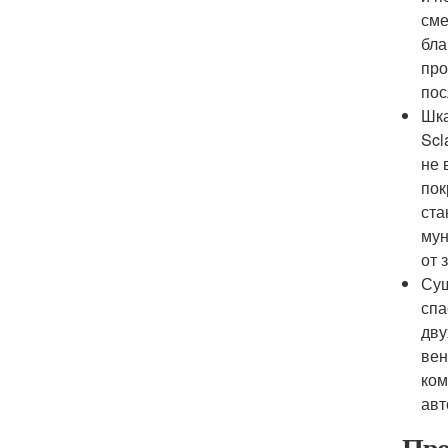
сме
бла
про
пос
Шка
Scl
не 
пок
ста
мун
от 
Суш
спа
дву
вен
ком
авт
Про