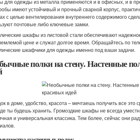
 для одежды из металла применяются и в офисных, и в п
робы имеют устойчивый и прочный сварной корпус, практи
ах с целью вентилирования внутреннего содержимого сдел
ьзуют почтовые либо ключевые замки.
лические шкафы из листовой стали обеспечивают надежно
иемлемой цене и служат долгое время. Обращайтесь по те
лические шкафчики для одежды именно под ваши задачи.
бычные полки на стену. Настенные пол
й
ок в доме, удобство, красота – мечтаешь получить все это 
 где ты будешь хранить. Громоздкие шкафы не всегда умест
ичная и универсальная классика. Тем более, сейчас они р
иалов.
мущества настенных полок