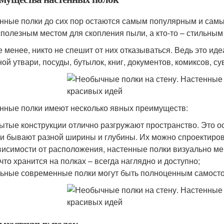
нные полки до сих пор остаются самым популярным и самы
сполезным местом для скопления пыли, а кто-то – стильным
е менее, никто не спешит от них отказываться. Ведь это и
ной утвари, посуды, бутылок, книг, документов, комиксов, с
нные полки имеют несколько явных преимуществ:
рытые конструкции отлично разгружают пространство. Это о
ки бывают разной ширины и глубины. Их можно спроектиро
ависимости от расположения, настенные полки визуально м
 что хранится на полках – всегда наглядно и доступно;
льные современные полки могут быть полноценным самосто