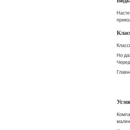
Виды
Насте
прико
Клас
Класс
Но да
Черед
Главн
Угло
Компа
мален