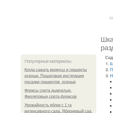
с
Шка
раз
Сод
Популярные материалы
Ш
П
Когда сажать крокусы и гиацинты
Н
осенью. Пошаговая инструкция
посадки гиацинтов осенью
Флоксы сорта дымчатые.
Фиолетовые сорта флоксов
Урожайность яблок с 1 га
интенсивного сада. Яблоневый сад,