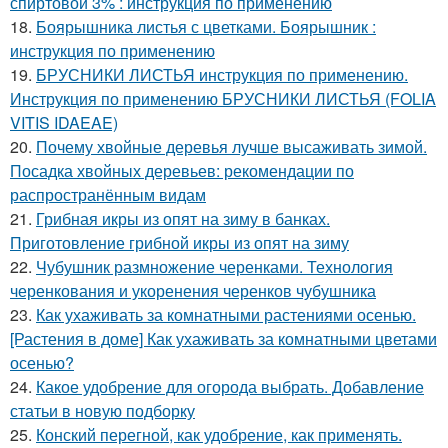
спиртовой 3% : инструкция по применению
18.
Боярышника листья с цветками. Боярышник :
инструкция по применению
19.
БРУСНИКИ ЛИСТЬЯ инструкция по применению.
Инструкция по применению БРУСНИКИ ЛИСТЬЯ (FOLIA
VITIS IDAEAE)
20.
Почему хвойные деревья лучше высаживать зимой.
Посадка хвойных деревьев: рекомендации по
распространённым видам
21.
Грибная икры из опят на зиму в банках.
Приготовление грибной икры из опят на зиму
22.
Чубушник размножение черенками. Технология
черенкования и укоренения черенков чубушника
23.
Как ухаживать за комнатными растениями осенью.
[Растения в доме] Как ухаживать за комнатными цветами
осенью?
24.
Какое удобрение для огорода выбрать. Добавление
статьи в новую подборку
25.
Конский перегной, как удобрение, как применять.