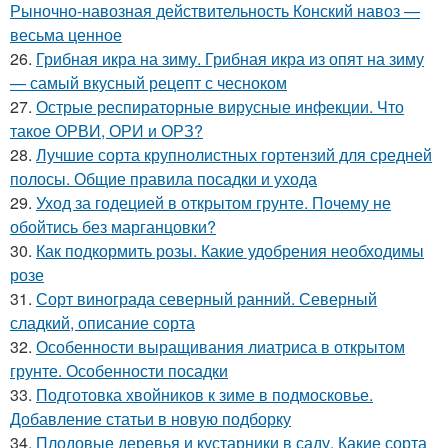
Рыночно-навозная действительность Конский навоз —
весьма ценное
26.
Грибная икра на зиму. Грибная икра из опят на зиму
— самый вкусный рецепт с чесноком
27.
Острые респираторные вирусные инфекции. Что
такое ОРВИ, ОРИ и ОРЗ?
28.
Лучшие сорта крупнолистных гортензий для средней
полосы. Общие правила посадки и ухода
29.
Уход за годецией в открытом грунте. Почему не
обойтись без марганцовки?
30.
Как подкормить розы. Какие удобрения необходимы
розе
31.
Сорт винограда северный ранний. Северный
сладкий, описание сорта
32.
Особенности выращивания лиатриса в открытом
грунте. Особенности посадки
33.
Подготовка хвойников к зиме в подмосковье.
Добавление статьи в новую подборку
34.
Плодовые деревья и кустарники в саду. Какие сорта