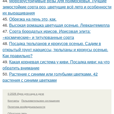
44.
Морозоустойчивые розы для подмосковья. Лучшие
зимостойкие сорта роз, цветущие всё лето и особенности
их выращивания
45.
Обрезка на пень это, как.
46.
Высокая ромашка цветущая осенью. Левкантемелла
47.
Сорта бородатых ирисов. Ирисовая элита:
«космические» и титулованные сорта
48.
Посадка тюльпанов и крокусов осенью. Садим в
открытый грунт нарциссы, тюльпаны и крокусы осенью.
Как правильно?
49.
Какая корневая система у киви. Посадка киви: на что
обратить внимание
50.
Растение с синими или голубыми цветками. 42
растения с синими цветками
© 2026 Идеи для сада и дачи
Контакты
Пользовательское соглашение
Политика конфидециальности
Обратная связь