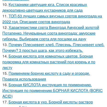
10.
Кустарники цветущие юга. Список красивых
декоративно-цветущих кустарников для сада
11.
ТОП-53 лучших самых вкусных сортов винограда на
2022 год. Описание сортов винограда
12.
Характеристики сорта Виноград Амурский золотой
Потапенко. Неукрывные сорта винограда: амурские
гибриды. Выбираем сорта для посадки на дачу
13.
Почему Плесневеет хлеб. Плесень. Плесневеет хлеб.
Почему? 3 простых шага, как этого избежать.
14.
Борная кислота для комнатных цветов. Борная
подкормка для комнатных растений под корень и по
листу
15.
Применяем борную кислоту в саду и огороде.
Правила использования
16.
Борная КИСЛОТА инструкция по применению.
Инструкция по применению БОРНАЯ КИСЛОТА (BORIC
ACID)
17.
Борная кислота в ухо. Борной кислоты раствор