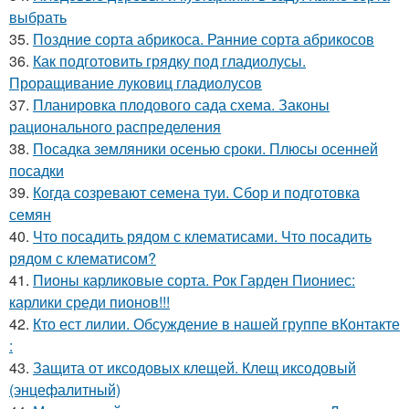
выбрать
35.
Поздние сорта абрикоса. Ранние сорта абрикосов
36.
Как подготовить грядку под гладиолусы.
Проращивание луковиц гладиолусов
37.
Планировка плодового сада схема. Законы
рационального распределения
38.
Посадка земляники осенью сроки. Плюсы осенней
посадки
39.
Когда созревают семена туи. Сбор и подготовка
семян
40.
Что посадить рядом с клематисами. Что посадить
рядом с клематисом?
41.
Пионы карликовые сорта. Рок Гарден Пиониес:
карлики среди пионов!!!
42.
Кто ест лилии. Обсуждение в нашей группе вКонтакте
:
43.
Защита от иксодовых клещей. Клещ иксодовый
(энцефалитный)